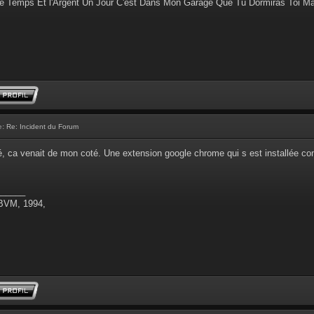
e Temps Et l'Argent Un Jour C'est Dans Mon Garage Que Tu Dormiras Toi M
e:
Re: Incident du Forum
é, ca venait de mon coté. Une extension google chrome qui s est installée co
______
 BVM, 1994,