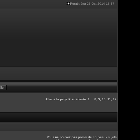
Posté:
Jeu 23 Oct 2014 18:37
Aller à la page
Précédente
1
...
8
,
9
,
10
,
11
,
12
Vous
ne pouvez pas
poster de nouveaux sujets