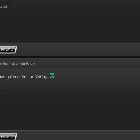
______
urbo
e:
Re: Incident du Forum
puis qu'on a été sur NSC ça
______