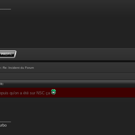
______
e:
Re: Incident du Forum
it:
depuis qu'on a été sur NSC ça
______
urbo