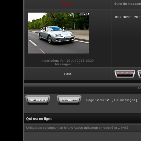
touti-17
Sujet du messag
moi aussi ça s
Inscription:
Ven 19 Juil 2013 10:30
Messages:
3357
Haut
Af
Page
12
sur
12
[ 120 messages ]
Qui est en ligne
Utilisateurs parcourant ce forum: Aucun utilisateur enregistré et 1 invité