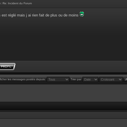
e:
Re: Incident du Forum
 est réglé mais j ai rien fait de plus ou de moins
ficher les messages postés depuis:
Trier par