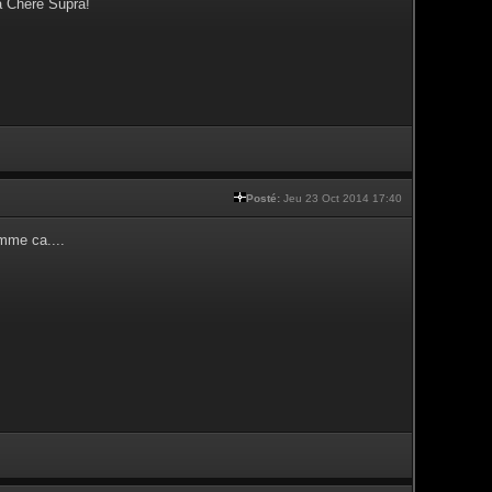
a Chère Supra!
Posté:
Jeu 23 Oct 2014 17:40
mme ca....