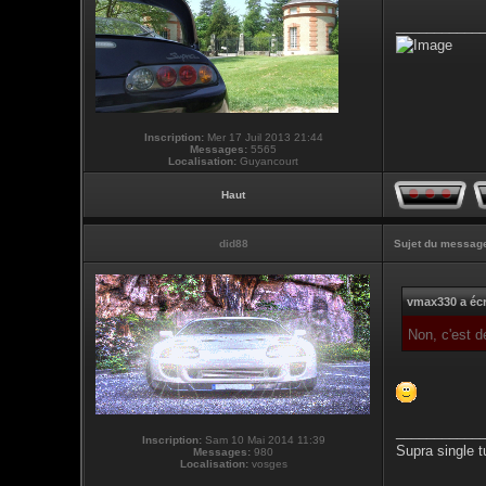
___________
Inscription:
Mer 17 Juil 2013 21:44
Messages:
5565
Localisation:
Guyancourt
Haut
did88
Sujet du messag
vmax330 a écr
Non, c'est 
___________
Inscription:
Sam 10 Mai 2014 11:39
Supra single t
Messages:
980
Localisation:
vosges