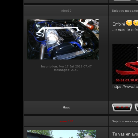
nico30
Sujet du messag
Enfoiré
Je vais te cré
___________
Inscription:
Mer 17 Juil 2013 07:47
Messages:
2159
https://www.f
Haut
vmax330
Sujet du messag
Tu vas en avoi