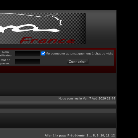
Nom
Me connecter automatiquement à chaque visite
utilisateur:
Mot de
passe:
Nous sommes le Ven 7 Aoû 2026 23:44
Aller à la page
Précédente
1
...
8
,
9
,
10
,
11
,
12