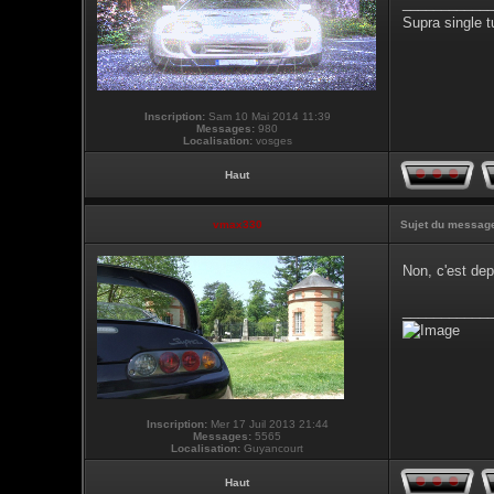
___________
Supra single t
Inscription:
Sam 10 Mai 2014 11:39
Messages:
980
Localisation:
vosges
Haut
vmax330
Sujet du messag
Non, c'est de
___________
Inscription:
Mer 17 Juil 2013 21:44
Messages:
5565
Localisation:
Guyancourt
Haut