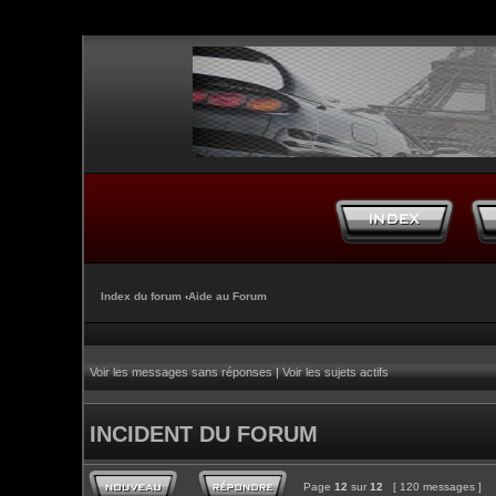
Index du forum
‹
Aide au Forum
Voir les messages sans réponses
|
Voir les sujets actifs
INCIDENT DU FORUM
Page
12
sur
12
[ 120 messages ]