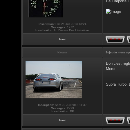
Peu Importe L
Inscription:
Dim 21 Juil 2013 13:24
Messages:
1972
Localisation:
Au Dessus Des Limitations.
Haut
Katana
Sujet du messag
Bon c'est régl
Merci
___________
Supra Turbo,
Inscription:
Sam 20 Juil 2013 11:37
Messages:
2299
Localisation:
RP
Haut