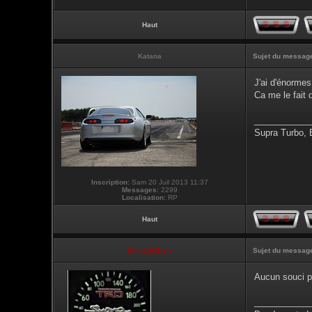
Haut
Katana
Sujet du messag
J'ai d'énormes
Ca me le fait 
___________
Supra Turbo,
Inscription:
Sam 20 Juil 2013 11:37
Messages:
2299
Localisation:
RP
Haut
NikoLifeStyle
Sujet du messag
Aucun souci p
___________