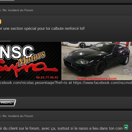
e:
Re: Incident du Forum
er une section spécial pour toi calbute renforcé lol!
______
acebook.com/nicolas.pesentiaqw?fref=ts
et
https://www.facebook.com/nscmo
e:
Re: Incident du Forum
r du client sur le forum, avec ça, surtout si le rasso a lieu dans ton coin