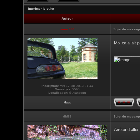
Imprimer le sujet
Auteur
vmax330
Sujet du messag
Moi ça allait
___________
Inscription:
Mer 17 Juil 2013 21:44
Messages:
5565
Localisation:
Guyancourt
Haut
did88
Sujet du messag
Arrêter d alle