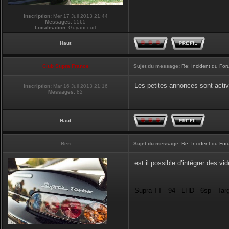
Inscription:
Mer 17 Juil 2013 21:44
Messages:
5565
Localisation:
Guyancourt
Haut
Club Supra France
Sujet du message:
Re: Incident du Fo
Les petites annonces sont acti
Inscription:
Mar 16 Juil 2013 21:16
Messages:
82
Haut
Ben
Sujet du message:
Re: Incident du Fo
est il possible d’intégrer des vi
_________________
Supra TT - 94 - LHD - 6sp - Tar