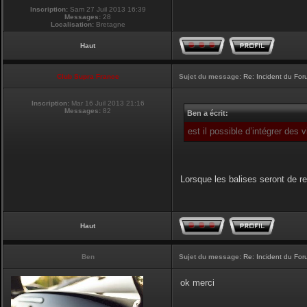
Inscription:
Sam 27 Juil 2013 16:39
Messages:
28
Localisation:
Bretagne
Haut
Club Supra France
Sujet du message:
Re: Incident du Fo
Inscription:
Mar 16 Juil 2013 21:16
Messages:
82
Ben a écrit:
est il possible d’intégrer des 
Lorsque les balises seront de re
Haut
Ben
Sujet du message:
Re: Incident du Fo
ok merci