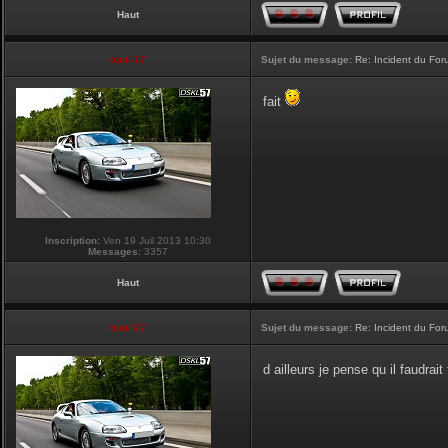
Haut
touti-17
Sujet du message:
Re: Incident du Fo
fait
Inscription:
Ven 19 Juil 2013 10:30
Messages:
3357
Haut
touti-17
Sujet du message:
Re: Incident du Fo
d ailleurs je pense qu il faudra