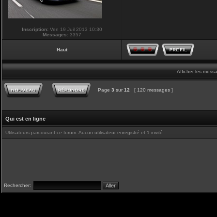
Inscription:
Ven 19 Juil 2013 10:30
Messages:
3357
Haut
Afficher les mess
Page
3
sur
12
[ 120 messages ]
Qui est en ligne
Utilisateurs parcourant ce forum: Aucun utilisateur enregistré et 1 invité
Rechercher: