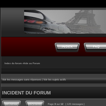
Index du forum
‹
Aide au Forum
Voir les messages sans réponses
|
Voir les sujets actifs
INCIDENT DU FORUM
Page
3
sur
12
[ 120 messages ]