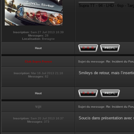
_________________
Supra TT - 94 - LHD - 6sp - Tar
Inscription:
Sam 27 Juil 2013 16:39
Messages:
28
Localisation:
Bretagne
Haut
Club Supra France
Sujet du message:
Re: Incident du Fo
Smileys de retour, mais l’insert
Inscription:
Mar 16 Juil 2013 21:16
Messages:
82
Haut
V@l
Sujet du message:
Re: Incident du Fo
Soucis dans présentation avec un
Inscription:
Sam 20 Juil 2013 16:37
Messages:
373