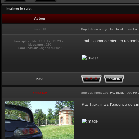
Imprimer le sujet
Auteur
Supra06
Sujet du message:
Re: Incident du Fo
Tout s'annonce bien en revanche
Inscription:
Mer 17 Juil 2013 23:25
Messages:
220
Localisation:
Cagnes-sur-mer
_________________
Haut
vmax330
Sujet du message:
Re: Incident du Fo
Pas faux, mais l'absence de smi
_________________