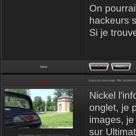
On pourrai
hackeurs s
Si je trouve
Haut
vmax330
Sujet du message:
Re: Incident
Nickel l'in
onglet, je 
images, je
sur Ultima
Inscription:
Mer 17 Juil 2013 21:44