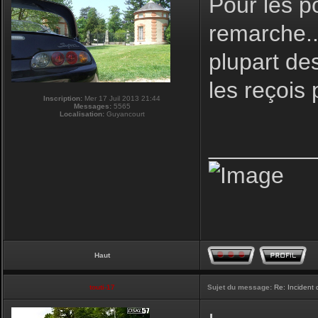
Pour les p
remarche..
plupart des
les reçois
Inscription:
Mer 17 Juil 2013 21:44
Messages:
5565
Localisation:
Guyancourt
________
Haut
touti-17
Sujet du message:
Re: Incident