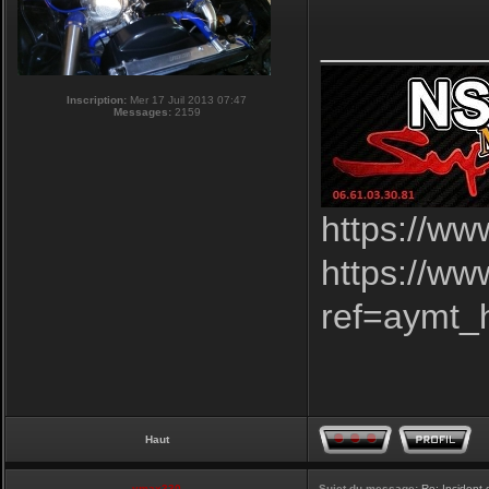
________
Inscription:
Mer 17 Juil 2013 07:47
Messages:
2159
https://ww
https://w
ref=aymt
Haut
vmax330
Sujet du message:
Re: Incident