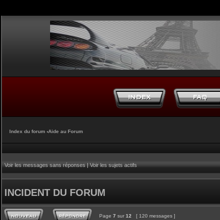
Index du forum
‹
Aide au Forum
Voir les messages sans réponses
|
Voir les sujets actifs
INCIDENT DU FORUM
Page
7
sur
12
[ 120 messages ]