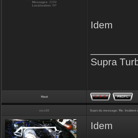
Messages:
2299
Localisation:
RP
Idem
________
Supra Tur
Haut
nico30
Sujet du message:
Re: Incident
Idem