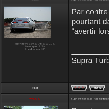
Par contre
pourtant da
"avertir lo
Inscription:
Sam 20 Juil 2013 11:37
Messages:
2299
________
Localisation:
RP
Supra Tur
Haut
vmax330
Sujet du message:
Re: Incident