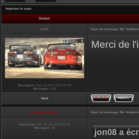
Imprimer le sujet
Auteur
jon08
Sujet du message:
Re: Incident
Merci de l
Inscription:
Sam 24 Aoû 2013 20:48
Messages:
428
Haut
Club Supra France
Sujet du message:
Re: Incident
Inscription:
Mar 16 Juil 2013 21:16
Messages:
82
jon08 a écr