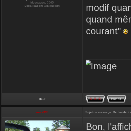
Messages:
5565
modif quan
Localisation:
Guyancourt
quand même
courant"
________
Haut
vmax330
Sujet du message:
Re: Incident
Bon, l'af