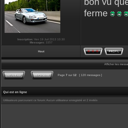
bon vu que
ferme
Inscription:
Ven 19 Juil 2013 10:30
Messages:
3357
Haut
Afficher les mess
Page
7
sur
12
[ 120 messages ]
Qui est en ligne
Utilisateurs parcourant ce forum: Aucun utilisateur enregistré et 2 invités