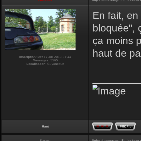
En fait, e
bloquée", ç
ça moins p
haut de p
Inscription:
Mer 17 Juil 2013 21:44
Messages:
5565
Localisation:
Guyancourt
________
Haut
Katana
Sujet du message:
Re: Incident