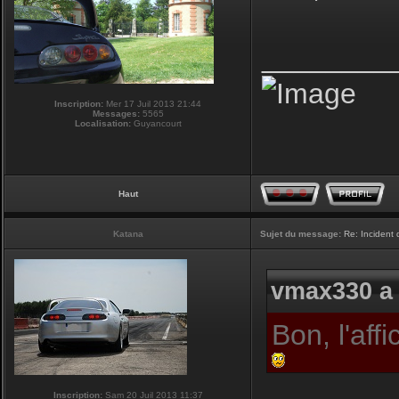
________
Inscription:
Mer 17 Juil 2013 21:44
Messages:
5565
Localisation:
Guyancourt
Haut
Katana
Sujet du message:
Re: Incident
vmax330 a 
Bon, l'af
Inscription:
Sam 20 Juil 2013 11:37