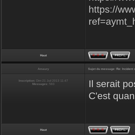
https://w
ref=aymt
Haut
Amaury
Sujet du message:
Re: Incident
Il serait p
Inscription:
Dim 21 Juil 2013 11:47
Messages:
583
C'est quan
Haut