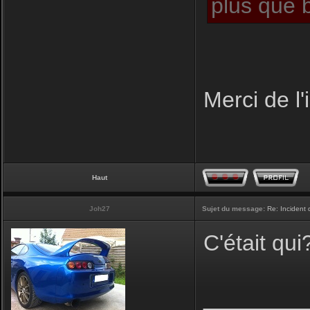
plus que b
Merci de l'
Haut
Joh27
Sujet du message:
Re: Incident
C'était qui
________