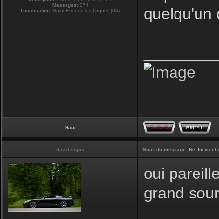
Messages:
274
quelqu'un 
Localisation:
Saint-Etienne-les-Orgues (04)
________
Haut
david-supra
Sujet du message:
Re: Incident
oui pareill
grand sour