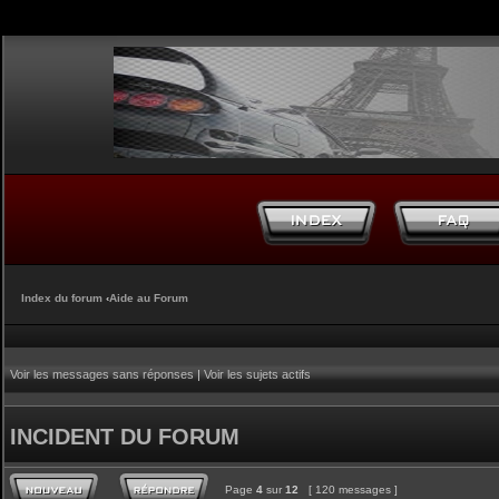
Index du forum
‹
Aide au Forum
Voir les messages sans réponses
|
Voir les sujets actifs
INCIDENT DU FORUM
Page
4
sur
12
[ 120 messages ]