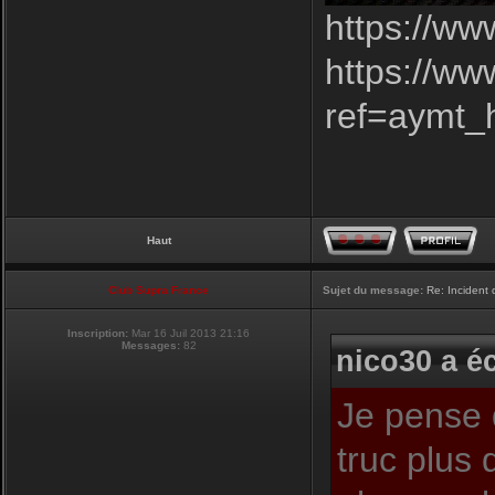
https://ww
https://w
ref=aymt
Haut
Club Supra France
Sujet du message:
Re: Incident
Inscription:
Mar 16 Juil 2013 21:16
Messages:
82
nico30 a éc
Je pense 
truc plus 