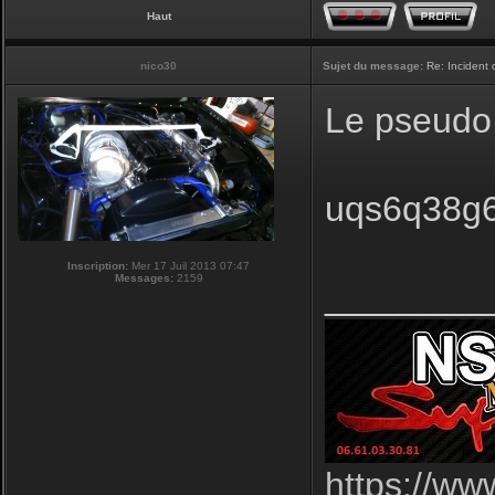
Haut
nico30
Sujet du message:
Re: Incident
Le pseudo 
uqs6q38g6 
Inscription:
Mer 17 Juil 2013 07:47
Messages:
2159
________
https://ww