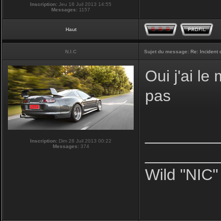
Inscription:
Jeu 18 Juil 2013 14:55
Messages:
1157
Haut
N.I.C
Sujet du message:
Re: Incident
Oui j'ai l
pas
________
Inscription:
Dim 28 Juil 2013 00:22
Messages:
374
________
Wild "NIC"