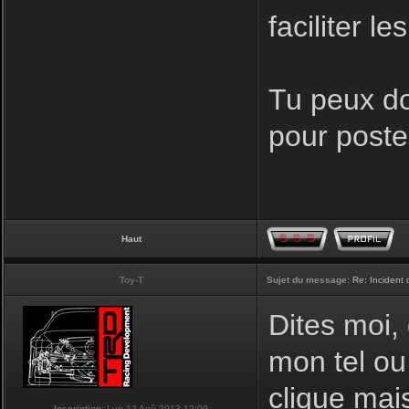
faciliter l
Tu peux do
pour poster
Haut
Toy-T
Sujet du message:
Re: Incident
Dites moi,
mon tel ou
clique mais
Inscription:
Lun 12 Aoû 2013 12:09