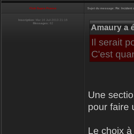
Club Supra France
Sujet du message:
Re: Incident
Inscription:
Mar 16 Juil 2013 21:16
Messages:
82
Amaury a é
Il serait 
C'est qua
Une sectio
pour faire 
Le choix à 