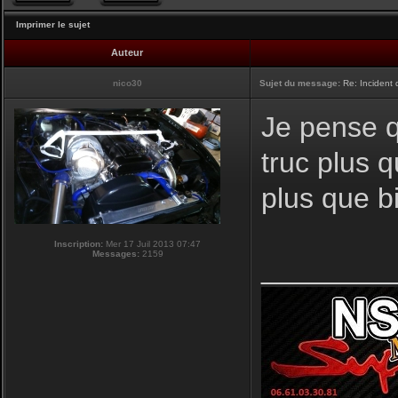
Imprimer le sujet
Auteur
nico30
Sujet du message:
Re: Incident
Je pense q
truc plus q
plus que bi
Inscription:
Mer 17 Juil 2013 07:47
Messages:
2159
________