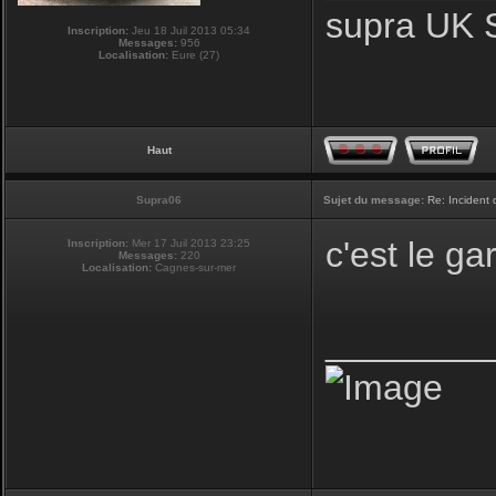
supra UK 
Inscription:
Jeu 18 Juil 2013 05:34
Messages:
956
Localisation:
Eure (27)
Haut
Supra06
Sujet du message:
Re: Incident
c'est le g
Inscription:
Mer 17 Juil 2013 23:25
Messages:
220
Localisation:
Cagnes-sur-mer
________