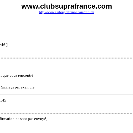
www.clubsuprafrance.com
http://www.clubsuprafrance.com/forum/
:46 ]
nt que vous rencontré
es Smileys par exemple
1:45 ]
nfirmation ne sont pas envoyé,