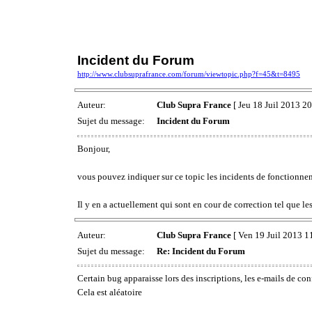
Incident du Forum
http://www.clubsuprafrance.com/forum/viewtopic.php?f=45&t=8495
Auteur:
Club Supra France
[ Jeu 18 Juil 2013 20
Sujet du message:
Incident du Forum
Bonjour,
vous pouvez indiquer sur ce topic les incidents de fonctionne
Il y en a actuellement qui sont en cour de correction tel que l
Auteur:
Club Supra France
[ Ven 19 Juil 2013 1
Sujet du message:
Re: Incident du Forum
Certain bug apparaisse lors des inscriptions, les e-mails de co
Cela est aléatoire