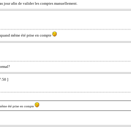
pas jour afin de valider les comptes manuellement.
 a quand même été prise en compte
normal?
7:50 ]
d même été prise en compte