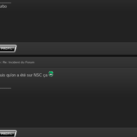
______
urbo
e:
Re: Incident du Forum
puis qu'on a été sur NSC ça
______