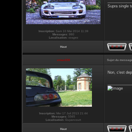
___________
Supra single t
Inscription:
Sam 10 Mai 2014 11:39
Messages:
980
Localisation:
vosges
Haut
vmax330
Sujet du messag
Non, c'est de
___________
Inscription:
Mer 17 Juil 2013 21:44
Messages:
5565
Localisation:
Guyancourt
Haut