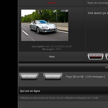
touti-17
Sujet du messag
moi aussi ça s
Inscription:
Ven 19 Juil 2013 10:30
Messages:
3357
Haut
Af
Page
12
sur
12
[ 120 messages ]
Qui est en ligne
Utilisateurs parcourant ce forum: Aucun utilisateur enregistré et 1 invité