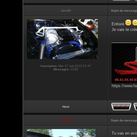
nico30
Sujet du messag
Enfoiré
Je vais te cré
___________
Inscription:
Mer 17 Juil 2013 07:47
Messages:
2159
https://www.f
Haut
vmax330
Sujet du messag
Tu vas en avoi