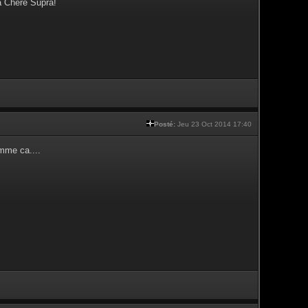
a Chère Supra!
Posté:
Jeu 23 Oct 2014 17:40
mme ca....