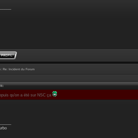
______
e:
Re: Incident du Forum
it:
depuis qu'on a été sur NSC ça
______
urbo