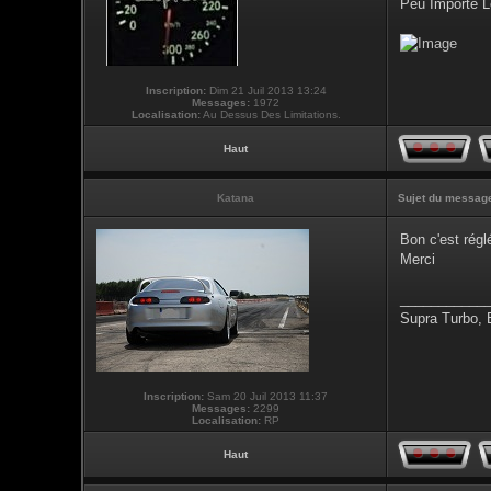
Peu Importe L
Inscription:
Dim 21 Juil 2013 13:24
Messages:
1972
Localisation:
Au Dessus Des Limitations.
Haut
Katana
Sujet du messag
Bon c'est régl
Merci
___________
Supra Turbo,
Inscription:
Sam 20 Juil 2013 11:37
Messages:
2299
Localisation:
RP
Haut