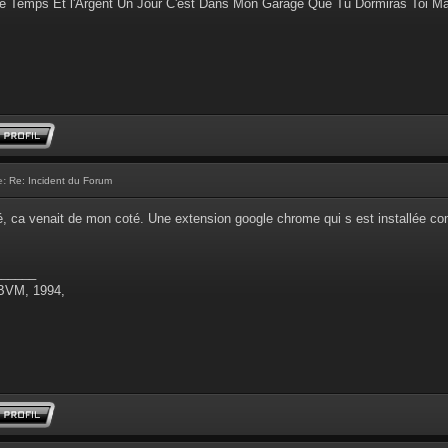
e Temps Et l'Argent Un Jour C'est Dans Mon Garage Que Tu Dormiras Toi M
e:
Re: Incident du Forum
é, ca venait de mon coté. Une extension google chrome qui s est installée co
______
 BVM, 1994,