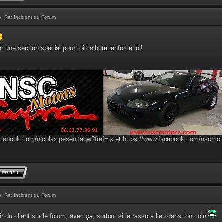
e:
Re: Incident du Forum
er une section spécial pour toi calbute renforcé lol!
______
acebook.com/nicolas.pesentiaqw?fref=ts
et
https://www.facebook.com/nscmo
e:
Re: Incident du Forum
r du client sur le forum, avec ça, surtout si le rasso a lieu dans ton coin