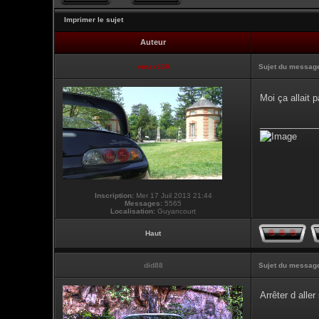
Imprimer le sujet
Auteur
vmax330
Sujet du messag
Moi ça allait
___________
Inscription:
Mer 17 Juil 2013 21:44
Messages:
5565
Localisation:
Guyancourt
Haut
did88
Sujet du messag
Arrêter d alle