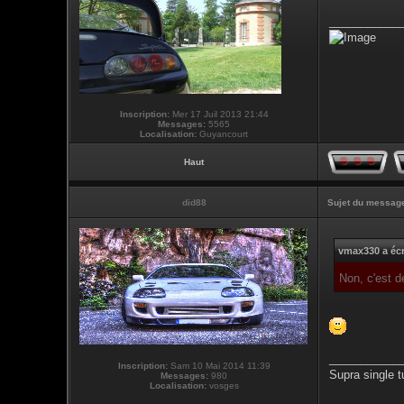
___________
Inscription:
Mer 17 Juil 2013 21:44
Messages:
5565
Localisation:
Guyancourt
Haut
did88
Sujet du messag
vmax330 a écr
Non, c'est 
___________
Inscription:
Sam 10 Mai 2014 11:39
Supra single t
Messages:
980
Localisation:
vosges