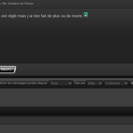
e:
Re: Incident du Forum
 est réglé mais j ai rien fait de plus ou de moins
ficher les messages postés depuis:
Trier par