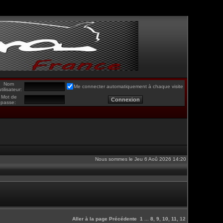
Nom
Me connecter automatiquement à chaque visite
utilisateur:
Mot de
passe:
Nous sommes le Jeu 6 Aoû 2026 14:20
Aller à la page
Précédente
1
...
8
,
9
,
10
,
11
,
12