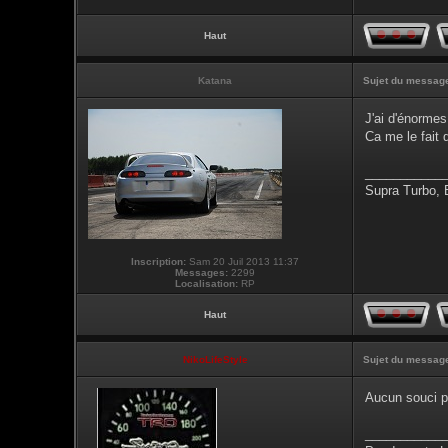
Haut
Katana
Sujet du messag
J'ai d'énormes
Ca me le fait 
___________
Supra Turbo,
Inscription:
Sam 20 Juil 2013 11:37
Messages:
2299
Localisation:
RP
Haut
NikoLifeStyle
Sujet du messag
Aucun souci p
___________