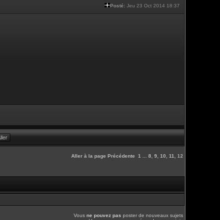
Posté:
Jeu 23 Oct 2014 18:37
Aller à la page
Précédente
1
...
8
,
9
,
10
,
11
,
12
Vous
ne pouvez pas
poster de nouveaux sujets