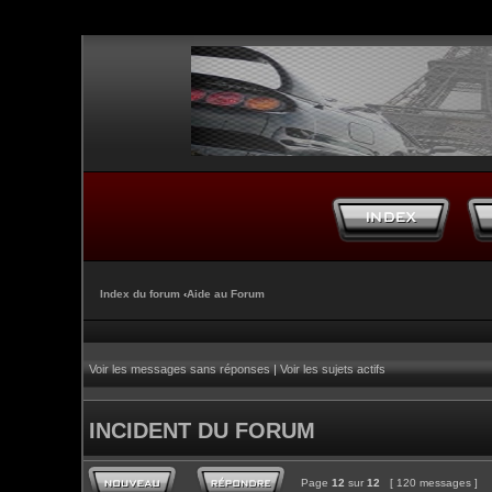
Index du forum
‹
Aide au Forum
Voir les messages sans réponses
|
Voir les sujets actifs
INCIDENT DU FORUM
Page
12
sur
12
[ 120 messages ]