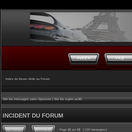
Index du forum
‹
Aide au Forum
Voir les messages sans réponses
|
Voir les sujets actifs
INCIDENT DU FORUM
Page
11
sur
12
[ 120 messages ]