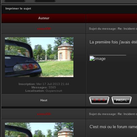
Imprimer le sujet
Auteur
vmax330
Sujet du message:
Re: Incident
La première fois j'avais été
_________________
Inscription:
Mer 17 Juil 2013 21:44
Messages:
5565
Localisation:
Guyancourt
Haut
vmax330
Sujet du message:
Re: Incident
C'est moi ou le forum ram