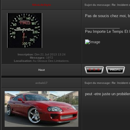
NikoLifeStyle
Sujet du message:
Re: Incident
Pas de soucis chez moi, b
_________________
Peu Importe Le Temps Et 
Inscription:
Dim 21 Juil 2013 13:24
Messages:
1972
Localisation:
Au Dessus Des Limitations.
Haut
axbab17
Sujet du message:
Re: Incident
peut -etre juste un probèlem