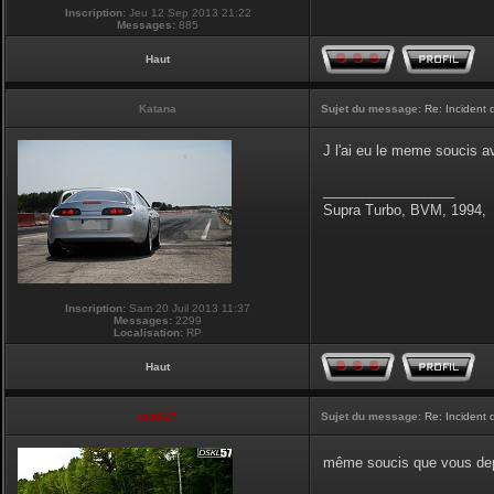
Inscription:
Jeu 12 Sep 2013 21:22
Messages:
885
Haut
Katana
Sujet du message:
Re: Incident
J l'ai eu le meme soucis 
_________________
Supra Turbo, BVM, 1994,
Inscription:
Sam 20 Juil 2013 11:37
Messages:
2299
Localisation:
RP
Haut
touti-17
Sujet du message:
Re: Incident
même soucis que vous depu