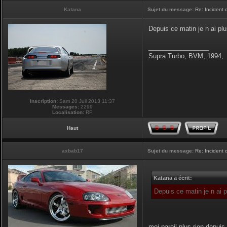
Katana
Sujet du message:
Re: Incident
Depuis ce matin je n ai pl
_________________
Supra Turbo, BVM, 1994,
Inscription:
Sam 20 Juil 2013 11:37
Messages:
2299
Localisation:
RP
Haut
axbab17
Sujet du message:
Re: Incident
Katana a écrit:
Depuis ce matin je n ai 
moi pareil,plus rien depuis