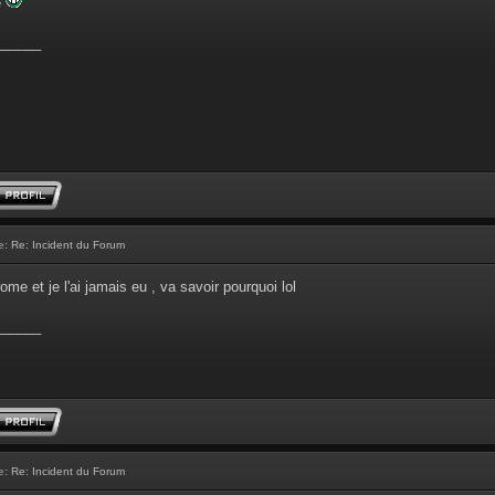
e
______
e:
Re: Incident du Forum
rome et je l'ai jamais eu , va savoir pourquoi lol
______
e:
Re: Incident du Forum