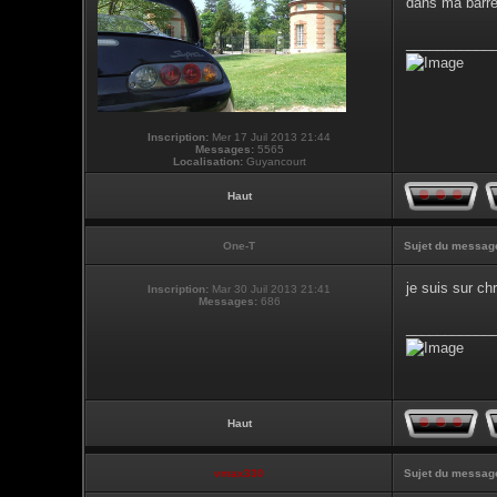
dans ma barr
___________
Inscription:
Mer 17 Juil 2013 21:44
Messages:
5565
Localisation:
Guyancourt
Haut
One-T
Sujet du messag
je suis sur ch
Inscription:
Mar 30 Juil 2013 21:41
Messages:
686
___________
Haut
vmax330
Sujet du messag