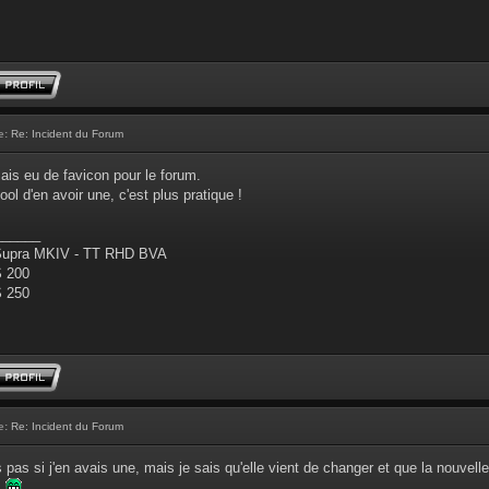
e:
Re: Incident du Forum
mais eu de favicon pour le forum.
ool d'en avoir une, c'est plus pratique !
______
Supra MKIV - TT RHD BVA
S 200
S 250
e:
Re: Incident du Forum
is pas si j'en avais une, mais je sais qu'elle vient de changer et que la nouvelle