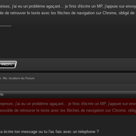
prises, j'ai eu un problème agaçant... je finis d'écrire un MP, j'appuie sur envo
le de retrouver le texte avec les flèches de navigation sur Chrome, obligé de 
______
e:
Re: Incident du Forum
it:
reprises, j'ai eu un problème agaçant... je finis d'écrire un MP, j'appuie sur en
ossible de retrouver le texte avec les flèches de navigation sur Chrome, obli
 a écrire ton message ou tu l'as fais avec un telephone ?