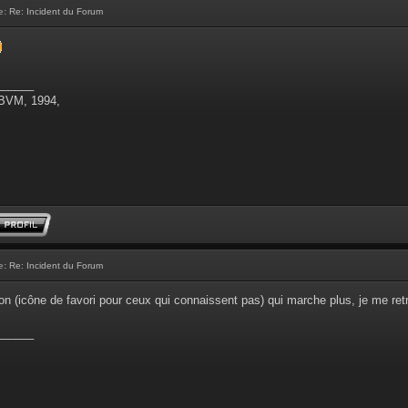
e:
Re: Incident du Forum
______
 BVM, 1994,
e:
Re: Incident du Forum
on (icône de favori pour ceux qui connaissent pas) qui marche plus, je me retro
______