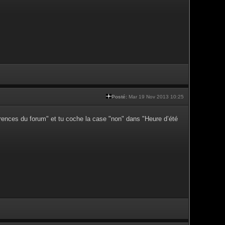
Posté:
Mar 19 Nov 2013 10:25
érences du forum" et tu coche la case "non" dans "Heure d’été