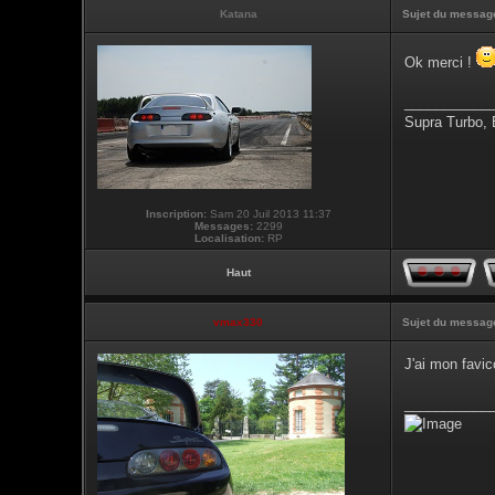
Katana
Sujet du messag
Ok merci !
___________
Supra Turbo,
Inscription:
Sam 20 Juil 2013 11:37
Messages:
2299
Localisation:
RP
Haut
vmax330
Sujet du messag
J'ai mon favic
___________