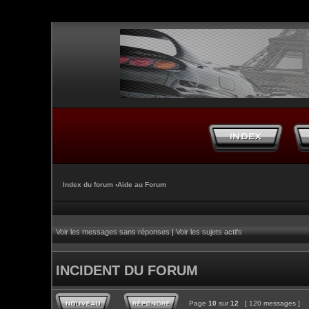
Index du forum
‹
Aide au Forum
Voir les messages sans réponses
|
Voir les sujets actifs
INCIDENT DU FORUM
Page
10
sur
12
[ 120 messages ]