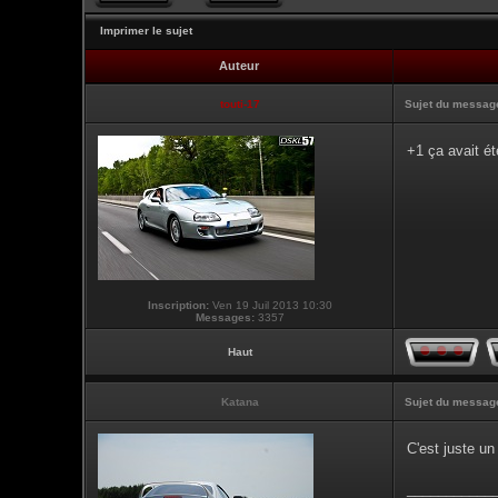
Imprimer le sujet
Auteur
touti-17
Sujet du messag
+1 ça avait é
Inscription:
Ven 19 Juil 2013 10:30
Messages:
3357
Haut
Katana
Sujet du messag
C'est juste un
___________