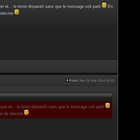
yer et... le texte disparaît sans que le message soit parti
En
réécrire
Posté:
Mer 24 Sep 2014 08:33
voyer et... le texte disparaît sans que le message soit parti
gé de réécrire