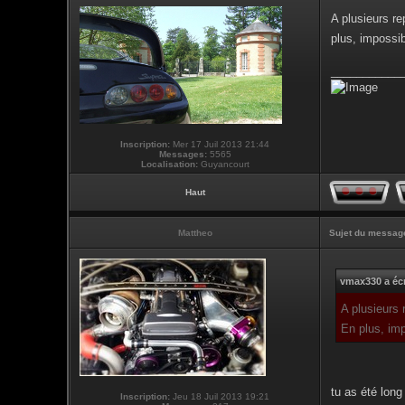
A plusieurs re
plus, impossib
___________
Inscription:
Mer 17 Juil 2013 21:44
Messages:
5565
Localisation:
Guyancourt
Haut
Mattheo
Sujet du messag
vmax330 a écr
A plusieurs 
En plus, imp
tu as été long
Inscription:
Jeu 18 Juil 2013 19:21