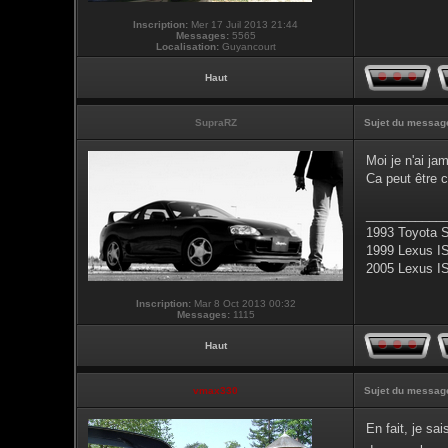
Inscription:
Mer 17 Juil 2013 21:44
Messages:
5565
Localisation:
Guyancourt
Haut
SupraRZ
Sujet du messag
Moi je n'ai ja
Ca peut être c
___________
1993 Toyota 
1999 Lexus I
2005 Lexus I
Inscription:
Mar 8 Oct 2013 00:32
Messages:
1115
Haut
vmax330
Sujet du messag
En fait, je sa