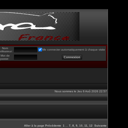
Nom
Me connecter automatiquement à chaque visite
utilisateur:
Mot de
passe:
Nous sommes le Jeu 6 Aoû 2026 22:57
Aller à la page
Précédente
1
...
7
,
8
,
9
,
10
,
11
,
12
Suivante