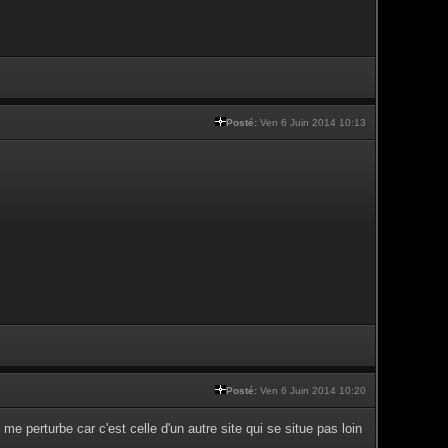
Posté:
Ven 6 Juin 2014 10:13
Posté:
Ven 6 Juin 2014 10:20
 me perturbe car c'est celle d'un autre site qui se situe pas loin