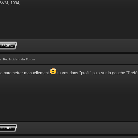
 BVM, 1994,
e:
Re: Incident du Forum
e la parametrer manuellement
tu vas dans "profil" puis sur la gauche "Préf