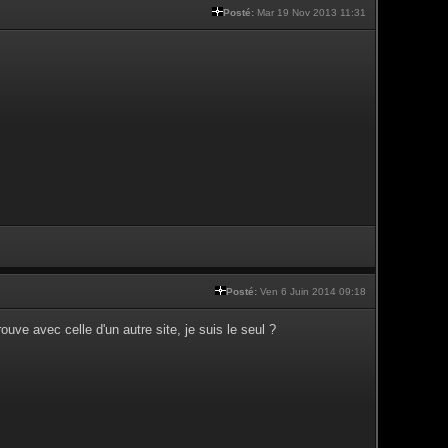
Posté:
Mar 19 Nov 2013 11:31
Posté:
Ven 6 Juin 2014 09:18
uve avec celle d'un autre site, je suis le seul ?