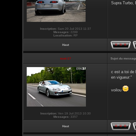
Supra Turbo,
Inscription:
Sam 20 Juil 2013 11:37
Messages:
2299
Localisation:
RP
Haut
touti-17
Sujet du messag
c est a toi d
en vigueur:"
voilou
Inscription:
Ven 19 Juil 2013 10:30
Messages:
3357
Haut