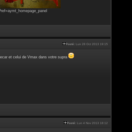
s?ref=aymt_homepage_panel
Posté:
Lun 28 Oct 2013 19:15
onecar et celui de Vmax dans votre supra
Posté:
Lun 4 Nov 2013 18:12