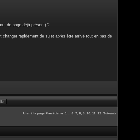
haut de page déjà présent) ?
eut changer rapidement de sujet après être arrivé tout en bas de
Aller à la page
Précédente
1
...
6
,
7
,
8
,
9
,
10
,
11
,
12
Suivante