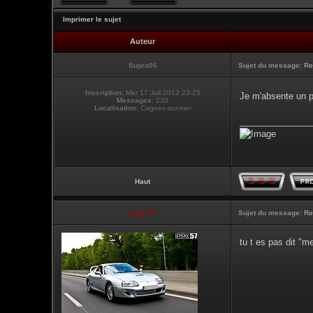
Imprimer le sujet
Auteur
Supra06
Sujet du message:
Re
Inscription:
Mer 17 Juil 2013 23:25
Je m'absente un p
Messages:
220
Localisation:
Cagnes-sur-mer
_______________
Haut
touti-17
Sujet du message:
Re
tu t es pas dit "m