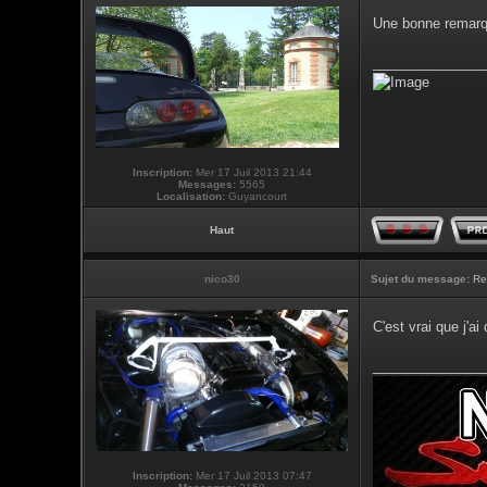
Une bonne remarqu
_______________
Inscription:
Mer 17 Juil 2013 21:44
Messages:
5565
Localisation:
Guyancourt
Haut
nico30
Sujet du message:
Re
C'est vrai que j'ai
_______________
Inscription:
Mer 17 Juil 2013 07:47