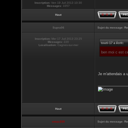
Inscription:
Ven 19 Juil 2013 10:30
Messages:
3357
Haut
Supra06
Sujet du message:
Re
Inscription:
Mer 17 Juil 2013 23:25
Messages:
220
touti-17 a écrit:
Localisation:
Cagnes-sur-mer
ben moi c est c
Je m'attendais a 
_______________
Haut
vmax330
Sujet du message:
Re