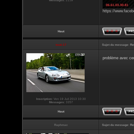
Messages:
2159
https://www.faceb
Haut
touti-17
Sujet du message:
Re
problème avec cert
Inscription:
Ven 19 Juil 2013 10:30
Messages:
3357
Haut
Raphmac
Sujet du message:
Re