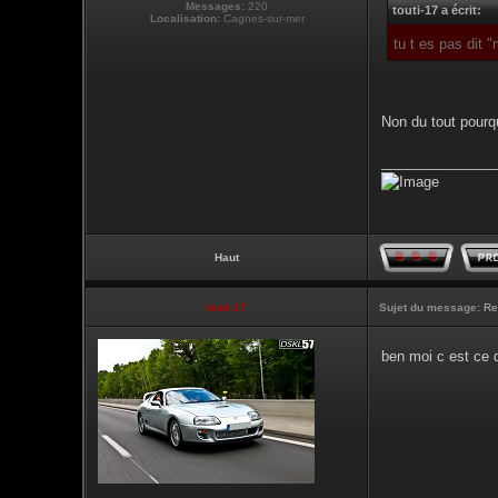
Messages:
220
touti-17 a écrit:
Localisation:
Cagnes-sur-mer
tu t es pas dit 
Non du tout pourq
_______________
Haut
touti-17
Sujet du message:
Re
ben moi c est ce 