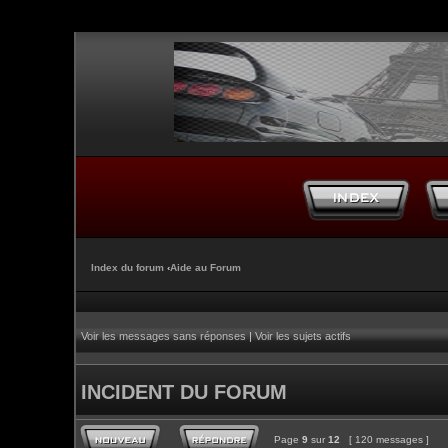
Index du forum
‹
Aide au Forum
Voir les messages sans réponses
|
Voir les sujets actifs
INCIDENT DU FORUM
Page
9
sur
12
[ 120 messages ]