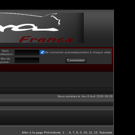
Nom
Me connecter automatiquement à chaque visite
utilisateur:
Mot de
passe:
Nous sommes le Jeu 6 Aoû 2026 08:28
Aller à la page
Précédente
1
...
6
,
7
,
8
,
9
,
10
,
11
,
12
Suivante