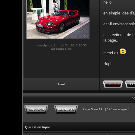
hello,
en simple idée d'a
est-il envisageabl
cela éviterait de 
la page...
Inscription:
Lun 14 Oct 2013 10:53
Messages:
86
merci a+
Raph
Haut
Af
Page
9
sur
12
[ 120 messages ]
Qui est en ligne