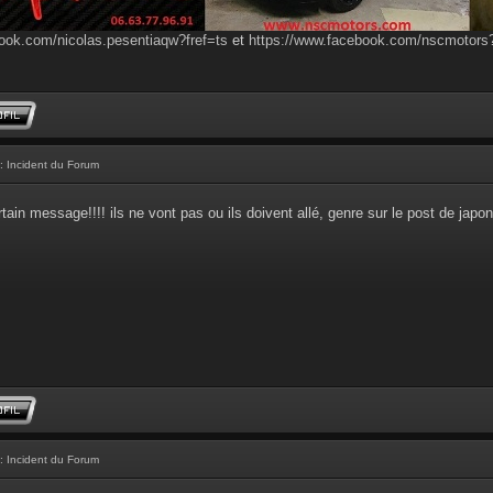
ook.com/nicolas.pesentiaqw?fref=ts
et
https://www.facebook.com/nscmotor
: Incident du Forum
ain message!!!! ils ne vont pas ou ils doivent allé, genre sur le post de jap
: Incident du Forum