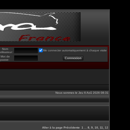
Nom
Me connecter automatiquement à chaque visite
utilisateur:
Mot de
passe:
Nous sommes le Jeu 6 Aoû 2026 08:31
Aller à la page
Précédente
1
...
8
,
9
,
10
,
11
,
12