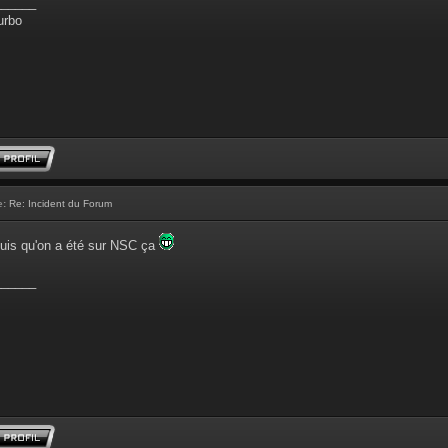
______
urbo
e:
Re: Incident du Forum
puis qu'on a été sur NSC ça
______