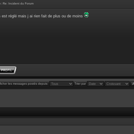
e:
Re: Incident du Forum
 est réglé mais j ai rien fait de plus ou de moins
ficher les messages postés depuis:
Trier par