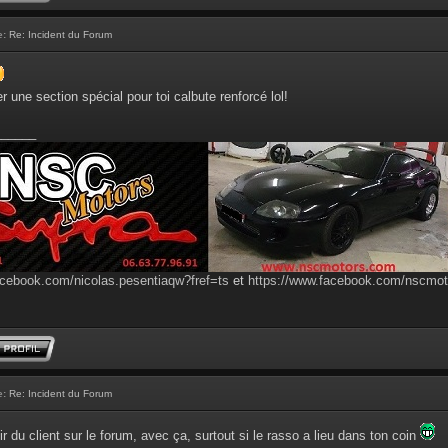
e:
Re: Incident du Forum
er une section spécial pour toi calbute renforcé lol!
______
acebook.com/nicolas.pesentiaqw?fref=ts
et
https://www.facebook.com/nscmo
e:
Re: Incident du Forum
r du client sur le forum, avec ça, surtout si le rasso a lieu dans ton coin