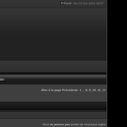
Posté:
Jeu 23 Oct 2014 18:37
Aller à la page
Précédente
1
...
8
,
9
,
10
,
11
,
12
Vous
ne pouvez pas
poster de nouveaux sujets