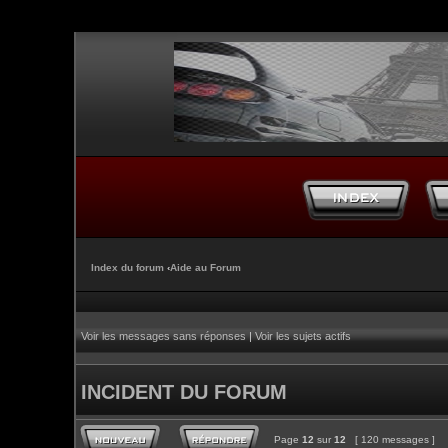
Index du forum
‹
Aide au Forum
Voir les messages sans réponses
|
Voir les sujets actifs
INCIDENT DU FORUM
Page
12
sur
12
[ 120 messages ]