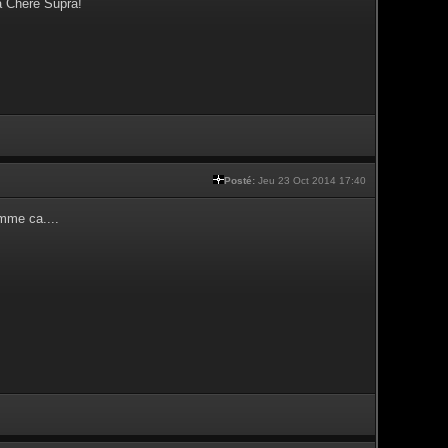
a Chère Supra!
Posté:
Jeu 23 Oct 2014 17:40
mme ca....