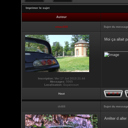
Imprimer le sujet
Auteur
vmax330
Sujet du messag
Moi ça allait
___________
Inscription:
Mer 17 Juil 2013 21:44
Messages:
5565
Localisation:
Guyancourt
Haut
did88
Sujet du messag
Arrêter d alle