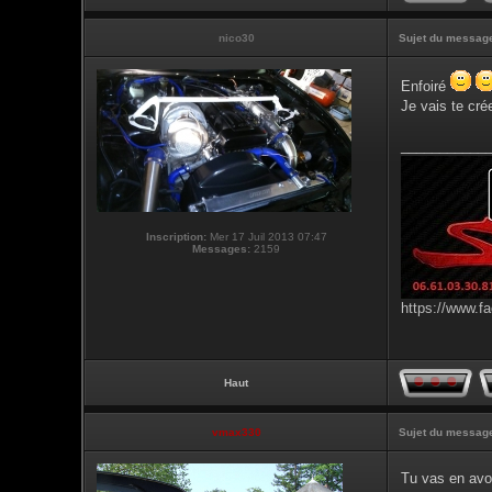
nico30
Sujet du messag
Enfoiré
Je vais te cré
___________
Inscription:
Mer 17 Juil 2013 07:47
Messages:
2159
https://www.f
Haut
vmax330
Sujet du messag
Tu vas en avoi