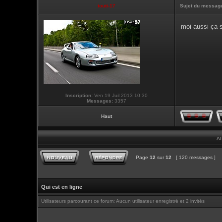
touti-17
Sujet du messag
moi aussi ça s
Inscription:
Ven 19 Juil 2013 10:30
Messages:
3357
Haut
Af
Page
12
sur
12
[ 120 messages ]
Qui est en ligne
Utilisateurs parcourant ce forum: Aucun utilisateur enregistré et 2 invités