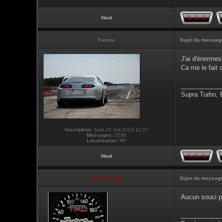
Haut
Katana
Sujet du messag
J'ai d'énormes
Ca me le fait 
___________
Supra Turbo,
Inscription:
Sam 20 Juil 2013 11:37
Messages:
2299
Localisation:
RP
Haut
NikoLifeStyle
Sujet du messag
Aucun souci p
___________