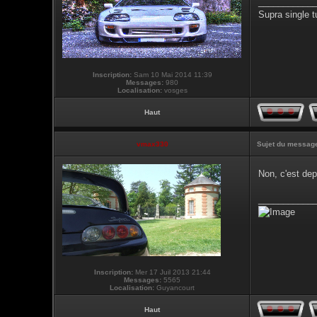
___________
Supra single t
Inscription:
Sam 10 Mai 2014 11:39
Messages:
980
Localisation:
vosges
Haut
vmax330
Sujet du messag
Non, c'est de
___________
Inscription:
Mer 17 Juil 2013 21:44
Messages:
5565
Localisation:
Guyancourt
Haut