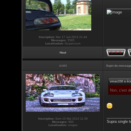
___________
Inscription:
Mer 17 Juil 2013 21:44
Messages:
5565
Localisation:
Guyancourt
Haut
did88
Sujet du messag
vmax330 a écr
Non, c'est 
___________
Inscription:
Sam 10 Mai 2014 11:39
Supra single t
Messages:
980
Localisation:
vosges