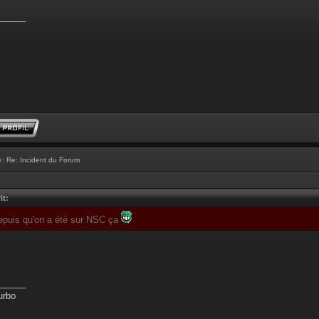
______
e:
Re: Incident du Forum
it:
depuis qu'on a été sur NSC ça
______
urbo