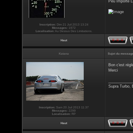
Peu Importe L
Inscription:
Dim 21 Juil 2013 13:24
Messages:
1972
Localisation:
Au Dessus Des Limitations.
Haut
Katana
Sujet du messag
Bon c'est régl
Merci
___________
Supra Turbo,
Inscription:
Sam 20 Juil 2013 11:37
Messages:
2299
Localisation:
RP
Haut