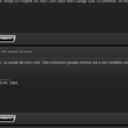
e Temps Et l'Argent Un Jour C'est Dans Mon Garage Que Tu Dormiras Toi M
e:
Re: Incident du Forum
é, ca venait de mon coté. Une extension google chrome qui s est installée co
______
 BVM, 1994,