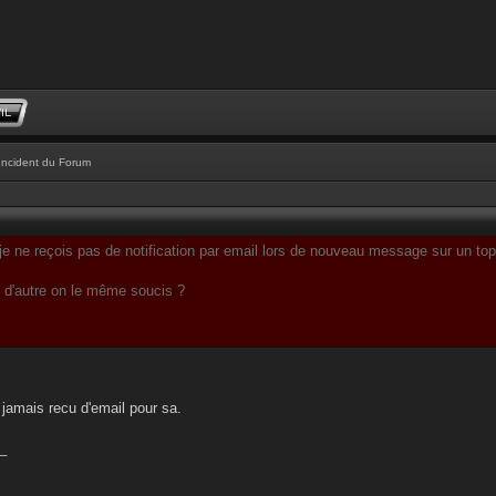
Incident du Forum
je ne reçois pas de notification par email lors de nouveau message sur un top
u d'autre on le même soucis ?
i jamais recu d'email pour sa.
_