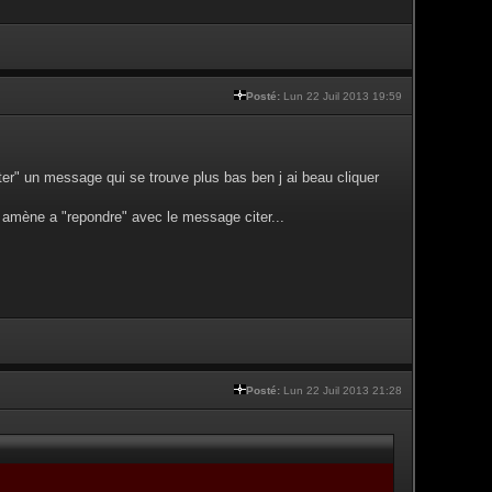
Posté:
Lun 22 Juil 2013 19:59
ter" un message qui se trouve plus bas ben j ai beau cliquer
us amène a "repondre" avec le message citer...
Posté:
Lun 22 Juil 2013 21:28