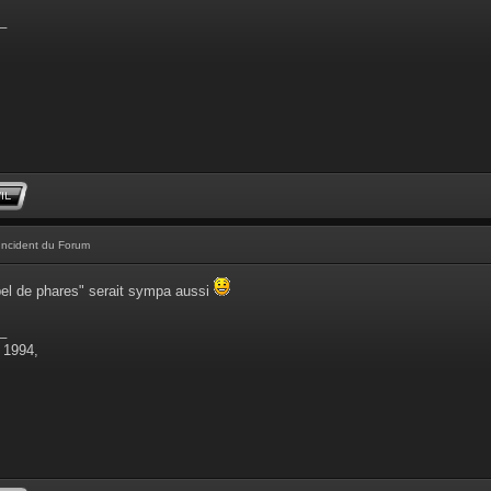
_
Incident du Forum
pel de phares" serait sympa aussi
_
 1994,