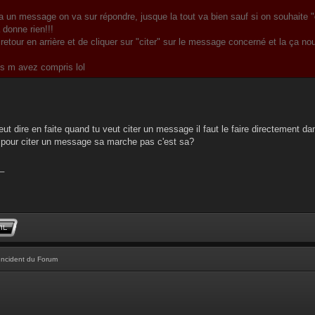
a un message on va sur répondre, jusque la tout va bien sauf si on souhaite "
 donne rien!!!
n retour en arrière et de cliquer sur "citer" sur le message concerné et la ça 
us m avez compris lol
eut dire en faite quand tu veut citer un message il faut le faire directement d
 pour citer un message sa marche pas c'est sa?
_
Incident du Forum