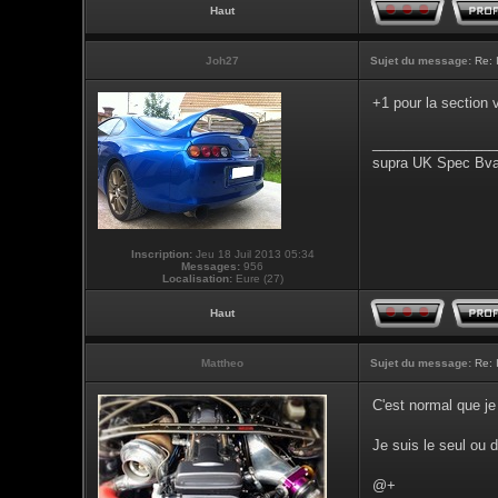
Haut
Joh27
Sujet du message:
Re: 
+1 pour la section 
________________
supra UK Spec Bva
Inscription:
Jeu 18 Juil 2013 05:34
Messages:
956
Localisation:
Eure (27)
Haut
Mattheo
Sujet du message:
Re: 
C'est normal que je
Je suis le seul ou 
@+