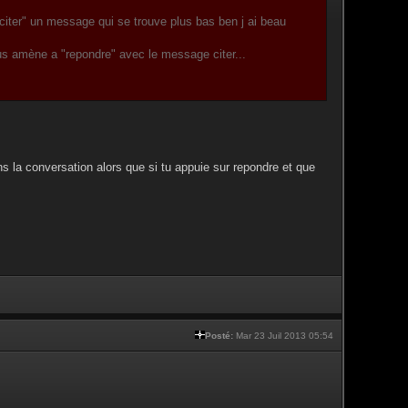
citer" un message qui se trouve plus bas ben j ai beau
nous amène a "repondre" avec le message citer...
ans la conversation alors que si tu appuie sur repondre et que
Posté:
Mar 23 Juil 2013 05:54