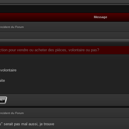
Message
Incident du Forum
ection pour vendre ou acheter des pièces, volontaire ou pas?
 volontaire
uite
Incident du Forum
s" serait pas mal aussi, je trouve