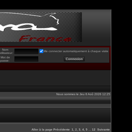
Nom
Me connecter automatiquement à chaque visite
utilisateur:
Mot de
passe:
Nous sommes le Jeu 6 Aoû 2026 12:25
Aller à la page
Précédente
1
,
2
,
3
,
4
,
5
...
12
Suivante