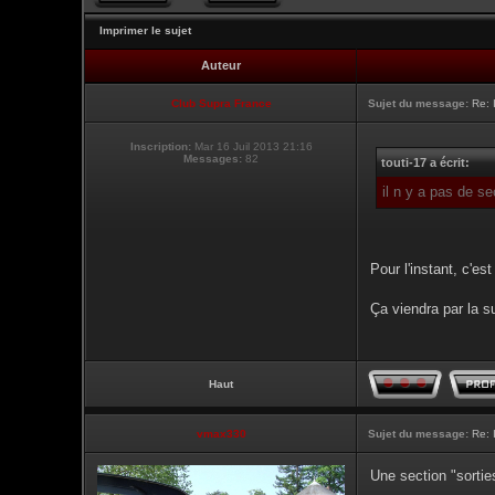
Imprimer le sujet
Auteur
Club Supra France
Sujet du message:
Re: 
Inscription:
Mar 16 Juil 2013 21:16
Messages:
82
touti-17 a écrit:
il n y a pas de s
Pour l'instant, c'est
Ça viendra par la s
Haut
vmax330
Sujet du message:
Re: 
Une section "sortie