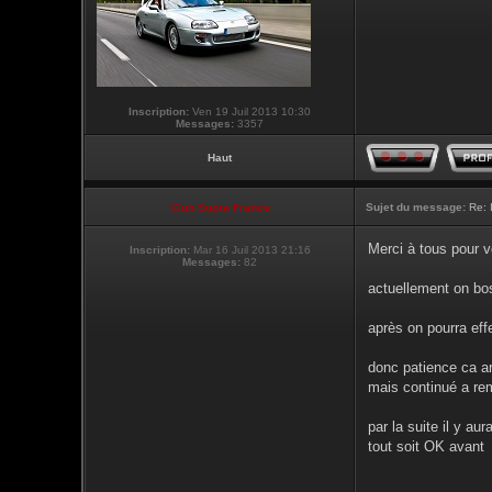
Inscription:
Ven 19 Juil 2013 10:30
Messages:
3357
Haut
Club Supra France
Sujet du message:
Re: 
Merci à tous pour 
Inscription:
Mar 16 Juil 2013 21:16
Messages:
82
actuellement on bo
après on pourra eff
donc patience ca arr
mais continué a re
par la suite il y au
tout soit OK avant