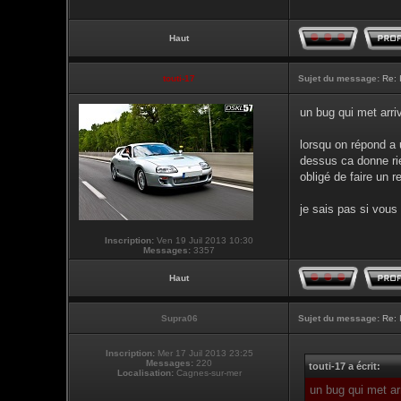
Haut
touti-17
Sujet du message:
Re: 
un bug qui met arriv
lorsqu on répond a 
dessus ca donne rie
obligé de faire un 
je sais pas si vous
Inscription:
Ven 19 Juil 2013 10:30
Messages:
3357
Haut
Supra06
Sujet du message:
Re: 
Inscription:
Mer 17 Juil 2013 23:25
Messages:
220
touti-17 a écrit:
Localisation:
Cagnes-sur-mer
un bug qui met arr