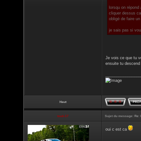
lorsqu on répond 
cliquer dessus ca
obligé de faire u
je sais pas si vo
Je vois ce que tu v
ensuite tu descend
________________
Haut
touti-17
Sujet du message:
Re: 
oui c est ca