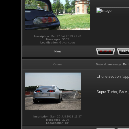
________________
Inscription:
Mer 17 Juil 2013 21:44
Messages:
5565
Localisation:
Guyancourt
Haut
Katana
Sujet du message:
Re: 
Et une section "ap
________________
Supra Turbo, BVM,
Inscription:
Sam 20 Juil 2013 11:37
Messages:
2299
Localisation:
RP