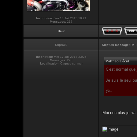
Inscription:
Jeu 18 Juil 2013 19:21
Messages:
217
Haut
Supra06
Sujet du message:
Re: 
Inscription:
Mer 17 Juil 2013 23:25
Messages:
220
Mattheo a écrit:
Localisation:
Cagnes-sur-mer
C'est normal que 
Je suis le seul o
@+
Moi non plus je n'a
________________