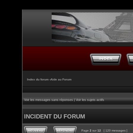
Index du forum
‹
Aide au Forum
Voir les messages sans réponses
|
Voir les sujets actifs
INCIDENT DU FORUM
Page
2
sur
12
[ 120 messages ]