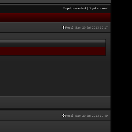
Sujet précédent
|
Sujet suivant
Posté:
Sam 20 Juil 2013 16:17
Posté:
Sam 20 Juil 2013 19:49