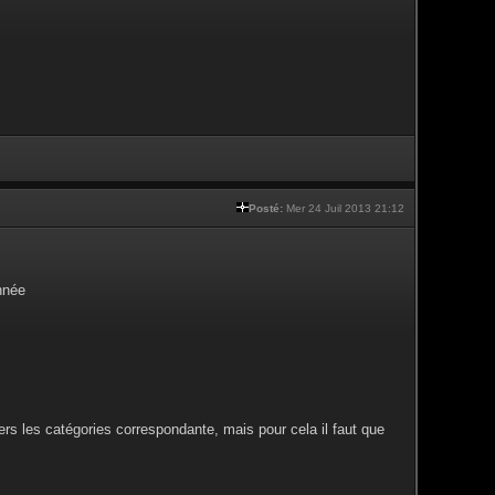
Posté:
Mer 24 Juil 2013 21:12
nnée
vers les catégories correspondante, mais pour cela il faut que