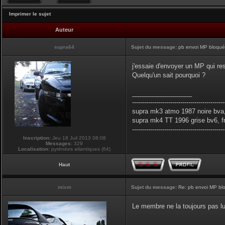
Imprimer le sujet
Auteur
supra64
Sujet du message:
pb envoi MP bloqués
j'essaie d'envoyer un MP qui res
Quelqu'un sait pourquoi ?
_________________
----------------------------------------------
supra mk3 atmo 1987 noire bva,
supra mk4 TT 1996 grise bv6, f
----------------------------------------------
Inscription:
Jeu 18 Juil 2013 08:08
Messages:
329
Localisation:
pyrénées atlantiques (64)
Haut
mixm
Sujet du message:
Re: pb envoi MP blo
Le membre ne la toujours pas lu
_________________