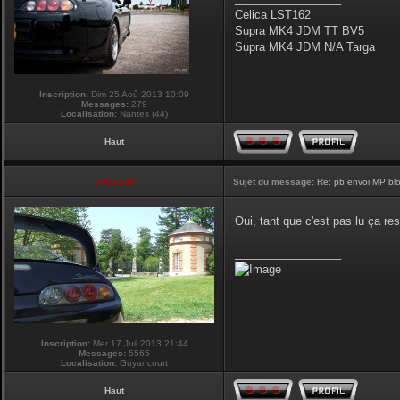
Celica LST162
Supra MK4 JDM TT BV5
Supra MK4 JDM N/A Targa
Inscription:
Dim 25 Aoû 2013 10:09
Messages:
279
Localisation:
Nantes (44)
Haut
vmax330
Sujet du message:
Re: pb envoi MP blo
Oui, tant que c'est pas lu ça re
_________________
Inscription:
Mer 17 Juil 2013 21:44
Messages:
5565
Localisation:
Guyancourt
Haut