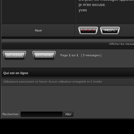
je m'en excuse.
yves
Haut
Afficher les mess
Page
1
sur
1
[ 5 messages ]
Qui est en ligne
Utilisateurs parcourant ce forum: Aucun utilisateur enregistré et 2 invités
Rechercher: