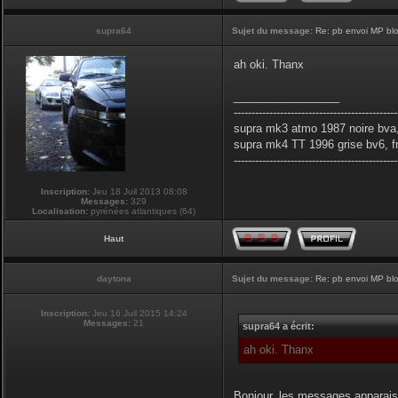
supra64
Sujet du message:
Re: pb envoi MP blo
ah oki. Thanx
_________________
----------------------------------------------
supra mk3 atmo 1987 noire bva,
supra mk4 TT 1996 grise bv6, f
----------------------------------------------
Inscription:
Jeu 18 Juil 2013 08:08
Messages:
329
Localisation:
pyrénées atlantiques (64)
Haut
daytona
Sujet du message:
Re: pb envoi MP blo
Inscription:
Jeu 16 Juil 2015 14:24
Messages:
21
supra64 a écrit:
ah oki. Thanx
Bonjour, les messages apparais