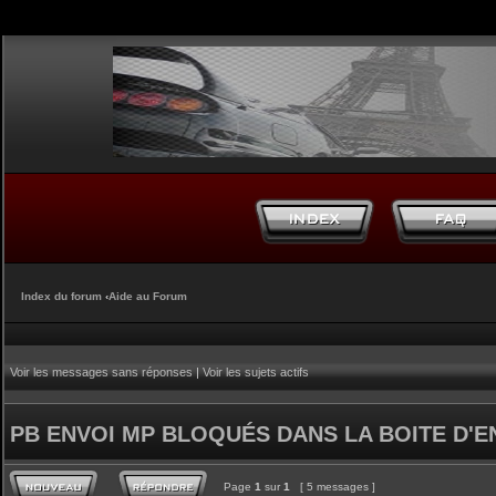
Index du forum
‹
Aide au Forum
Voir les messages sans réponses
|
Voir les sujets actifs
PB ENVOI MP BLOQUÉS DANS LA BOITE D'E
Page
1
sur
1
[ 5 messages ]