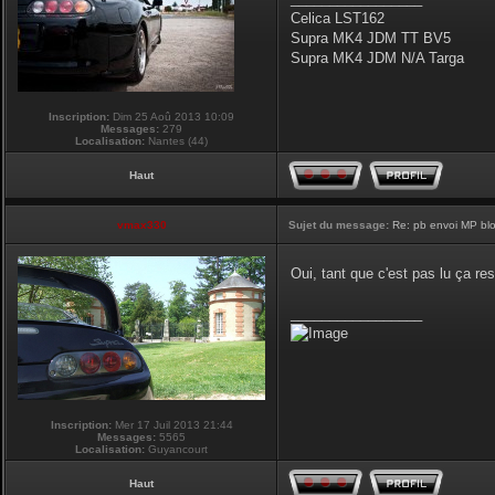
Celica LST162
Supra MK4 JDM TT BV5
Supra MK4 JDM N/A Targa
Inscription:
Dim 25 Aoû 2013 10:09
Messages:
279
Localisation:
Nantes (44)
Haut
vmax330
Sujet du message:
Re: pb envoi MP blo
Oui, tant que c'est pas lu ça re
_________________
Inscription:
Mer 17 Juil 2013 21:44
Messages:
5565
Localisation:
Guyancourt
Haut