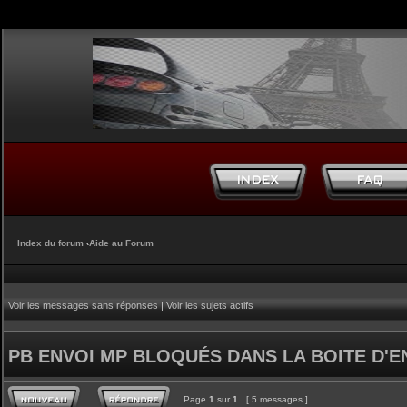
Index du forum
‹
Aide au Forum
Voir les messages sans réponses
|
Voir les sujets actifs
PB ENVOI MP BLOQUÉS DANS LA BOITE D'E
Page
1
sur
1
[ 5 messages ]