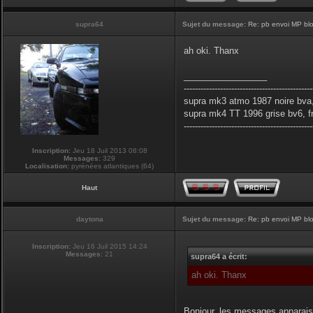
supra64
Sujet du message:
Re: pb envoi MP blo
ah oki. Thanx
_________________
----------------------------------------------
supra mk3 atmo 1987 noire bva,
supra mk4 TT 1996 grise bv6, f
----------------------------------------------
Inscription:
Jeu 18 Juil 2013 08:08
Messages:
329
Localisation:
pyrénées atlantiques (64)
Haut
daytona
Sujet du message:
Re: pb envoi MP blo
Inscription:
Jeu 16 Juil 2015 14:24
Messages:
21
supra64 a écrit:
ah oki. Thanx
Bonjour, les messages apparais