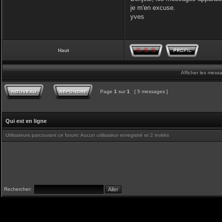
je m'en excuse.
yves
Haut
Afficher les mess
Page
1
sur
1
[ 5 messages ]
Qui est en ligne
Utilisateurs parcourant ce forum: Aucun utilisateur enregistré et 2 invités
Rechercher: