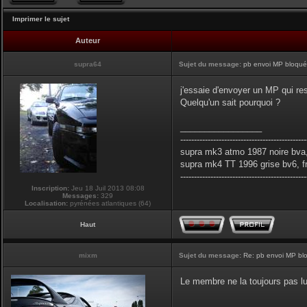
Imprimer le sujet
Auteur
supra64
Sujet du message:
pb envoi MP bloqués
j'essaie d'envoyer un MP qui res
Quelqu'un sait pourquoi ?
_________________
----------------------------------------------
supra mk3 atmo 1987 noire bva,
supra mk4 TT 1996 grise bv6, f
----------------------------------------------
Inscription:
Jeu 18 Juil 2013 08:08
Messages:
329
Localisation:
pyrénées atlantiques (64)
Haut
mixm
Sujet du message:
Re: pb envoi MP blo
Le membre ne la toujours pas lu
_________________