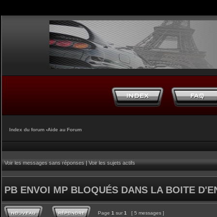
Index du forum
‹
Aide au Forum
Voir les messages sans réponses
|
Voir les sujets actifs
PB ENVOI MP BLOQUÉS DANS LA BOITE D'E
Page
1
sur
1
[ 5 messages ]