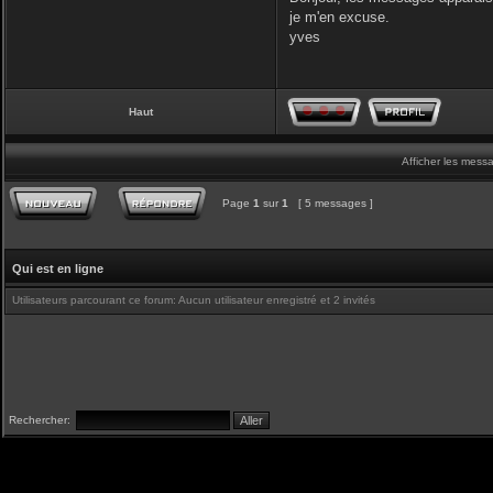
je m'en excuse.
yves
Haut
Afficher les mess
Page
1
sur
1
[ 5 messages ]
Qui est en ligne
Utilisateurs parcourant ce forum: Aucun utilisateur enregistré et 2 invités
Rechercher: