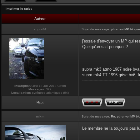
Imprimer le sujet
Auteur
supra64
Sujet du message:
pb envoi MP bloqués
j'essaie d'envoyer un MP qui res
Quelqu'un sait pourquoi ?
_________________
----------------------------------------------
supra mk3 atmo 1987 noire bva,
supra mk4 TT 1996 grise bv6, f
----------------------------------------------
Inscription:
Jeu 18 Juil 2013 08:08
Messages:
329
Localisation:
pyrénées atlantiques (64)
Haut
mixm
Sujet du message:
Re: pb envoi MP blo
Le membre ne la toujours pas lu
_________________