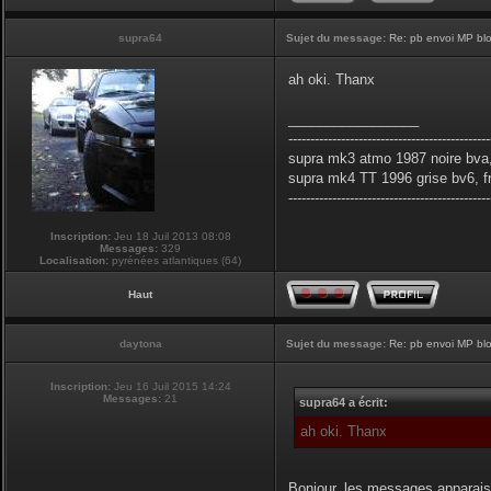
supra64
Sujet du message:
Re: pb envoi MP blo
ah oki. Thanx
_________________
----------------------------------------------
supra mk3 atmo 1987 noire bva,
supra mk4 TT 1996 grise bv6, f
----------------------------------------------
Inscription:
Jeu 18 Juil 2013 08:08
Messages:
329
Localisation:
pyrénées atlantiques (64)
Haut
daytona
Sujet du message:
Re: pb envoi MP blo
Inscription:
Jeu 16 Juil 2015 14:24
Messages:
21
supra64 a écrit:
ah oki. Thanx
Bonjour, les messages apparais