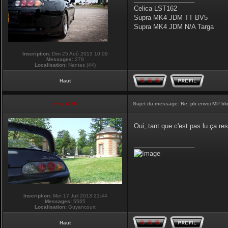
Celica LST162
Supra MK4 JDM TT BV5
Supra MK4 JDM N/A Targa
Inscription:
Dim 25 Aoû 2013 10:09
Messages:
279
Localisation:
Nantes (44)
Haut
vmax330
Sujet du message:
Re: pb envoi MP blo
Oui, tant que c'est pas lu ça re
_________________
Inscription:
Mer 17 Juil 2013 21:44
Messages:
5565
Localisation:
Guyancourt
Haut