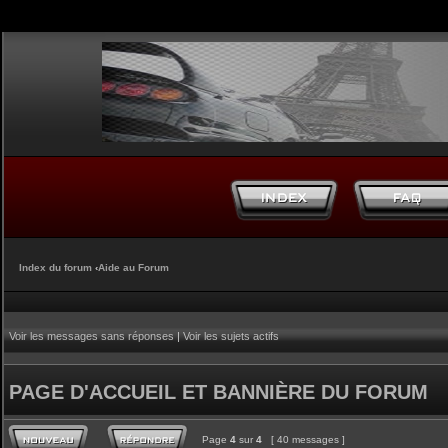
Index du forum
‹
Aide au Forum
Voir les messages sans réponses
|
Voir les sujets actifs
PAGE D'ACCUEIL ET BANNIÈRE DU FORUM
Page
4
sur
4
[ 40 messages ]