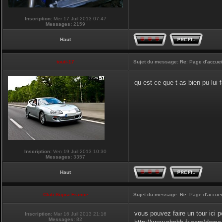
Inscription:
Mer 17 Juil 2013 07:47
Messages:
2159
Haut
touti-17
Sujet du message:
Re: Page d'accuei
qu est ce que t as bien pu lui 
Inscription:
Ven 19 Juil 2013 10:30
Messages:
3357
Haut
Club Supra France
Sujet du message:
Re: Page d'accuei
vous pouvez faire un tour ici 
Inscription:
Mar 16 Juil 2013 21:16
Messages:
82