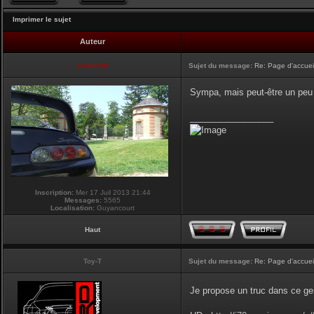
Imprimer le sujet
Auteur
vmax330
Sujet du message:
Re: Page d'accuei
Sympa, mais peut-être un peu g
_________________
Inscription:
Mer 17 Juil 2013 21:44
Messages:
5565
Localisation:
Guyancourt
Haut
Toy-T
Sujet du message:
Re: Page d'accuei
Je propose un truc dans ce ge