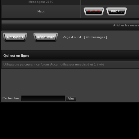
Messages:
2159
Haut
Afficher les mess
Page
4
sur
4
[ 40 messages ]
Qui est en ligne
Utilisateurs parcourant ce forum: Aucun utilisateur enregistré et 1 invité
Rechercher: