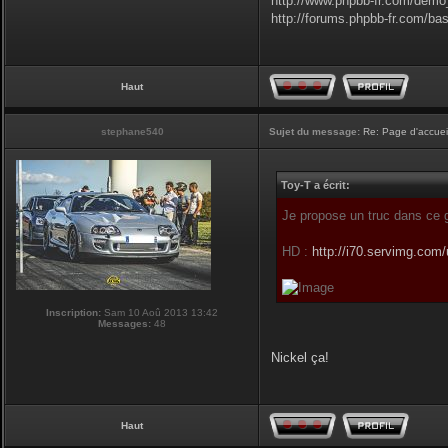
http://www.phpbb-fr.com/demo
http://forums.phpbb-fr.com/ba
Haut
stephane540
Sujet du message:
Re: Page d'accuei
Toy-T a écrit:
Je propose un truc dans ce 
HD :
http://i70.servimg.com/
Inscription:
Sam 10 Aoû 2013 13:42
Messages:
48
Nickel ça!
Haut