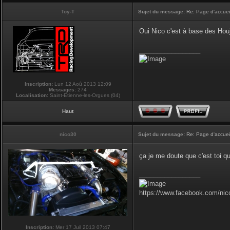
Toy-T
Sujet du message:
Re: Page d'accuei
Oui Nico c'est à base des Houji
_________________
Inscription:
Lun 12 Aoû 2013 12:09
Messages:
274
Localisation:
Saint-Etienne-les-Orgues (04)
Haut
nico30
Sujet du message:
Re: Page d'accuei
ça je me doute que c'est toi qu
_________________
https://www.facebook.com/nic
Inscription:
Mer 17 Juil 2013 07:47