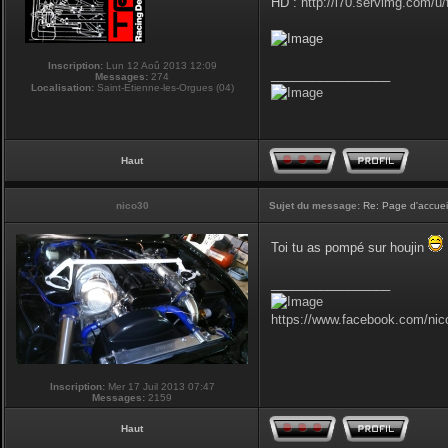
HD :
http://i70.servimg.com/u
Inscription:
Lun 12 Aoû 2013 12:09
_________________
Messages:
274
Localisation:
Saint-Etienne-les-Orgues (04)
Haut
nico30
Sujet du message:
Re: Page d'accuei
Toi tu as pompé sur houjin
_________________
https://www.facebook.com/nic
Inscription:
Mer 17 Juil 2013 07:47
Messages:
2159
Haut