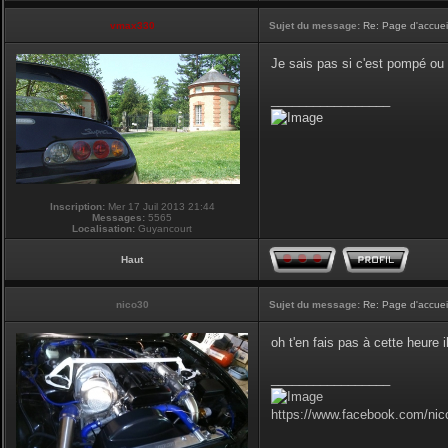
vmax330
Sujet du message:
Re: Page d'accuei
Je sais pas si c'est pompé ou 
_________________
Inscription:
Mer 17 Juil 2013 21:44
Messages:
5565
Localisation:
Guyancourt
Haut
nico30
Sujet du message:
Re: Page d'accuei
oh t'en fais pas à cette heure i
_________________
https://www.facebook.com/nic