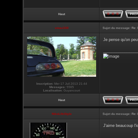
Haut
vmax330
Sujet du message:
Re: 
Je pense qu'on peut
________________
Inscription:
Mer 17 Juil 2013 21:44
Messages:
5565
Localisation:
Guyancourt
Haut
NikoLifeStyle
Sujet du message:
Re: 
J'aime beaucoup l'id
________________