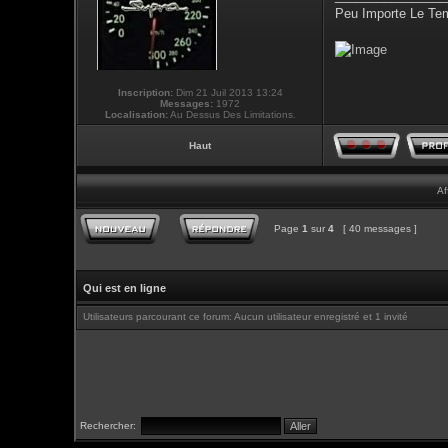
Peu Importe Le Tem
Inscription:
Dim 21 Juil 2013 13:24
Messages:
1972
Localisation:
Au Dessus Des Limitations.
Haut
Af
Page
1
sur
4
[ 40 messages ]
Qui est en ligne
Utilisateurs parcourant ce forum: Aucun utilisateur enregistré et 1 invité
Rechercher: