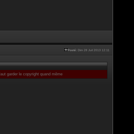
Posté:
Dim 28 Juil 2013 12:11
, faut garder le copyright quand même