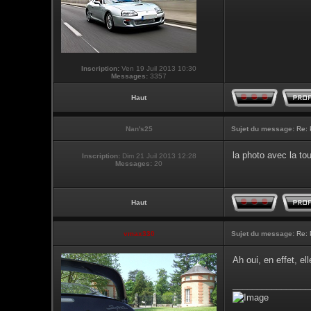
Inscription:
Ven 19 Juil 2013 10:30
Messages:
3357
Haut
Nan's25
Sujet du message:
Re: 
la photo avec la to
Inscription:
Dim 21 Juil 2013 12:28
Messages:
20
Haut
vmax330
Sujet du message:
Re: 
Ah oui, en effet, e
________________