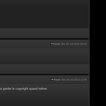
Posté:
Dim 28 Juil 2013 09:42
Posté:
Dim 28 Juil 2013 11:59
faut garder le copyright quand même