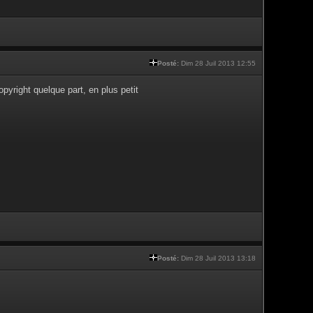
Posté:
Dim 28 Juil 2013 12:55
yright quelque part, en plus petit
Posté:
Dim 28 Juil 2013 13:18