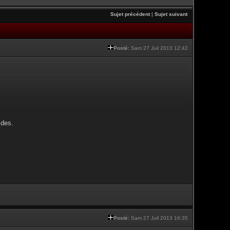
Sujet précédent
|
Sujet suivant
Posté:
Sam 27 Juil 2013 12:42
ides.
Posté:
Sam 27 Juil 2013 16:35