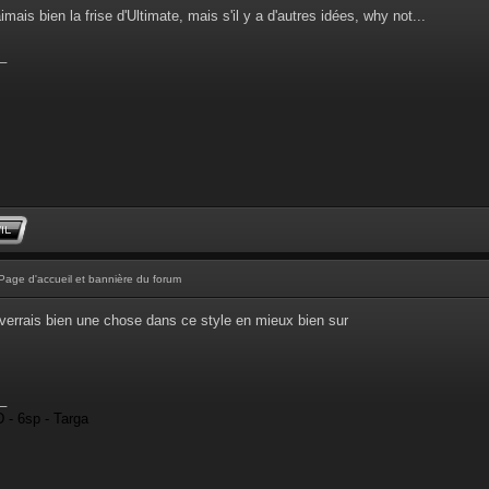
aimais bien la frise d'Ultimate, mais s'il y a d'autres idées, why not...
_
Page d'accueil et bannière du forum
 verrais bien une chose dans ce style en mieux bien sur
_
 - 6sp - Targa