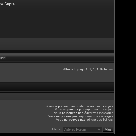
re Supra!
Aller à la page
1
,
2
,
3
,
4
Suivante
Vous
ne pouvez pas
poster de nouveaux sujets
Vous
ne pouvez pas
répondre aux sujets
Vous
ne pouvez pas
éditer vos messages
Vous
ne pouvez pas
supprimer vos messages
Vous
ne pouvez pas
joindre des fichiers
Aller à: