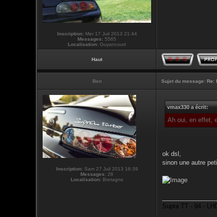
Inscription:
Mer 17 Juil 2013 21:44
Messages:
5565
Localisation:
Guyancourt
Haut
Ben
Sujet du message:
Re: 
vmax330 a écrit:
Ah oui, en effet, 
ok dsl,
sinon une autre peti
Inscription:
Sam 27 Juil 2013 16:39
Messages:
28
Localisation:
Bretagne
________________
Supra TT - 94 - LHD