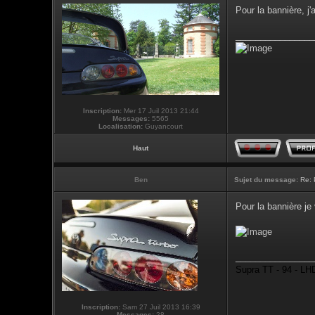
Pour la bannière, j'
________________
Inscription:
Mer 17 Juil 2013 21:44
Messages:
5565
Localisation:
Guyancourt
Haut
Ben
Sujet du message:
Re: 
Pour la bannière je
________________
Supra TT - 94 - LHD
Inscription:
Sam 27 Juil 2013 16:39
Messages:
28