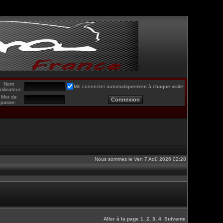
Nom
Me connecter automatiquement à chaque visite
utilisateur:
Mot de
passe:
Nous sommes le Ven 7 Aoû 2026 02:28
Aller à la page
1
,
2
,
3
,
4
Suivante