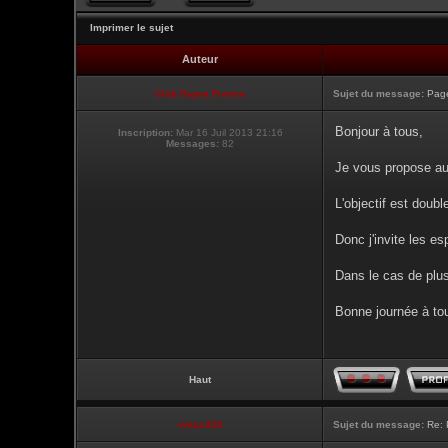
Imprimer le sujet
Auteur
Club Supra France
Sujet du message:
Page
Bonjour à tous,
Inscription:
Mar 16 Juil 2013 21:16
Messages:
82
Je vous propose auj
L'objectif est doubl
Donc j'invite les es
Dans le cas de plus
Bonne journée à to
Haut
vmax330
Sujet du message:
Re: 