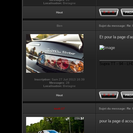
Localisation:
Bretagne
Haut
Ben
Sujet du message:
Re: 
Et pour la page d’a
________________
Supra TT - 94 - LHD
Inscription:
Sam 27 Juil 2013 16:39
Messages:
28
Localisation:
Bretagne
Haut
touti-17
Sujet du message:
Re: 
pour la page d accu