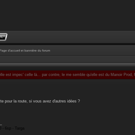
Page d'accueil et bannière du forum
elle est impec' celle là... par contre, le me semble qu'elle est du Manoir Prod
te pour la route, si vous avez d'autres idées ?
_
 - 6sp - Targa