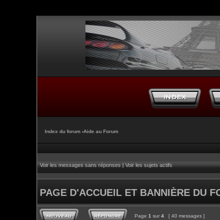
Index du forum
‹
Aide au Forum
Voir les messages sans réponses
|
Voir les sujets actifs
PAGE D'ACCUEIL ET BANNIÈRE DU 
Page
1
sur
4
[ 40 messages ]