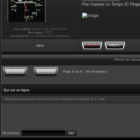
Peu Importe Le Temps Et l'Arg
Inscription:
Dim 21 Juil 2013 13:24
Messages:
1972
Localisation:
Au Dessus Des Limitations.
Haut
Afficher les mess
Page
1
sur
4
[ 40 messages ]
Qui est en ligne
Utilisateurs parcourant ce forum: Aucun utilisateur enregistré et 1 invité
Rechercher: