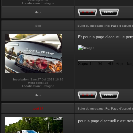
Localisation:
Bretagne
Haut
Ben
Sujet du message:
Re: Page d'accueil 
Et pour la page d’accueil je pen
_________________
Supra TT - 94 - LHD - 6sp - Tar
Inscription:
Sam 27 Juil 2013 16:39
Messages:
28
Localisation:
Bretagne
Haut
touti-17
Sujet du message:
Re: Page d'accueil 
pour la page d accueil c est tr