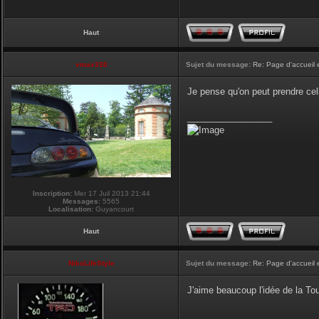
Haut
vmax330
Sujet du message:
Re: Page d'accueil 
Je pense qu'on peut prendre cel
_________________
Inscription:
Mer 17 Juil 2013 21:44
Messages:
5565
Localisation:
Guyancourt
Haut
NikoLifeStyle
Sujet du message:
Re: Page d'accueil 
J'aime beaucoup l'idée de la Tour
_________________