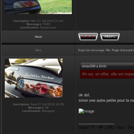
Inscription:
Mer 17 Juil 2013 21:44
Messages:
5565
Localisation:
Guyancourt
Haut
Ben
Sujet du message:
Re: Page d'accueil 
vmax330 a écrit:
Ah oui, en effet, elle est imp
ok dsl,
sinon une autre petite pour la r
Inscription:
Sam 27 Juil 2013 16:39
Messages:
28
Localisation:
Bretagne
_________________
Supra TT - 94 - LHD - 6sp - Tar