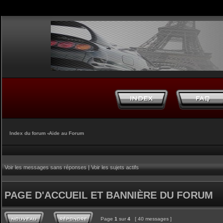
Index du forum
‹
Aide au Forum
Voir les messages sans réponses
|
Voir les sujets actifs
PAGE D'ACCUEIL ET BANNIÈRE DU FORUM
Page
1
sur
4
[ 40 messages ]