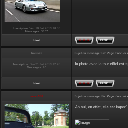
Inscription:
Ven 19 Juil 2013 10:30
Messages:
3357
Haut
Nan's25
Sujet du message:
Re: Page d'accueil 
la photo avec la tour eiffel est
Inscription:
Dim 21 Juil 2013 12:28
Messages:
20
Haut
vmax330
Sujet du message:
Re: Page d'accueil 
Ah oui, en effet, elle est impec
_________________