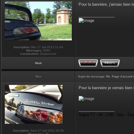
Pour la bannière, j'aimais bien la
_________________
Inscription:
Mer 17 Juil 2013 21:44
Messages:
5565
Localisation:
Guyancourt
Haut
Ben
Sujet du message:
Re: Page d'accueil 
Pour la bannière je verrais bie
_________________
Supra TT - 94 - LHD - 6sp - Tar
Inscription:
Sam 27 Juil 2013 16:39
Messages:
28