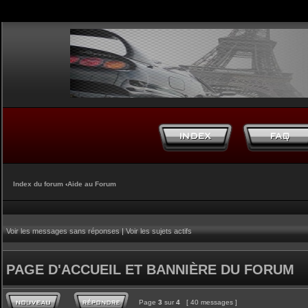
Index du forum
‹
Aide au Forum
Voir les messages sans réponses
|
Voir les sujets actifs
PAGE D'ACCUEIL ET BANNIÈRE DU FORUM
Page
3
sur
4
[ 40 messages ]