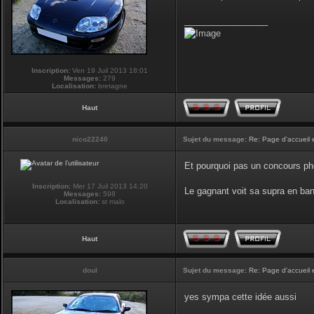
_________________
Inscription:
Ven 19 Juil 2013 18:01
Messages:
279
Localisation:
bretagne
Haut
nico22240
Sujet du message:
Re: Page d'accueil 
Et pourquoi pas un concours phot
Inscription:
Mer 17 Juil 2013 14:20
Le gagnant voit sa supra en ban
Messages:
598
Localisation:
st malo
Haut
doul
Sujet du message:
Re: Page d'accueil 
yes sympa cette idée aussi