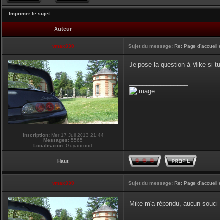
Imprimer le sujet
Auteur
vmax330
Sujet du message:
Re: Page d'accueil 
Je pose la question à Mike si tu
_________________
Inscription:
Mer 17 Juil 2013 21:44
Messages:
5565
Localisation:
Guyancourt
Haut
vmax330
Sujet du message:
Re: Page d'accueil 
Mike m'a répondu, aucun souci p