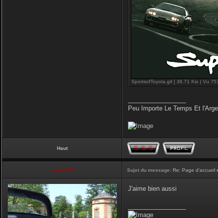
SportsofToyota.gif [ 36.71 Kio | Vu 757
_________________
Peu Importe Le Temps Et l'Arg
Haut
vmax330
Sujet du message:
Re: Page d'accueil 
J'aime bien aussi
_________________