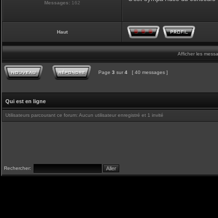
Messages:
162
Haut
Afficher les mess
Page
3
sur
4
[ 40 messages ]
Qui est en ligne
Utilisateurs parcourant ce forum: Aucun utilisateur enregistré et 1 invité
Rechercher: