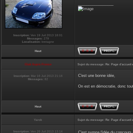
_________________
Inscription:
Ven 19 Juil 2013 18:01
Messages:
279
Localisation:
bretagne
Haut
Club Supra France
Sujet du message:
Re: Page d'accueil 
C'est une bonne idée,
Inscription:
Mar 16 Juil 2013 21:16
Messages:
82
On est en démocratie, donc tou
Haut
Yarok
Sujet du message:
Re: Page d'accueil 
Inscription:
Ven 26 Juil 2013 13:14
C'est sympa l'idée du concours