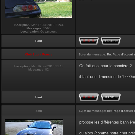
Inscription:
Mer 17 Juil 2013 21:44
Messages:
5565
Localisation:
Guyancourt
Haut
Club Supra France
Sujet du message:
Re: Page d'accueil 
On fait quoi pour la bannière ?
Inscription:
Mar 16 Juil 2013 21:16
Messages:
82
il faut une dimension de 1 000
Haut
doul
Sujet du message:
Re: Page d'accueil 
propose les différentes bannière
ou alors (comme notre cher prési