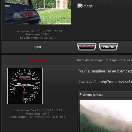
_________________
Inscription:
Mer 17 Juil 2013 21:44
Messages:
5565
Localisation:
Guyancourt
Haut
NikoLifeStyle
Sujet du message:
Re: Page d'accueil 
Pour la bannière j'aime bien cet
download/file.php?mode=view&
Fichiers joints:
Inscription:
Dim 21 Juil 2013 13:24
Messages:
1972
Localisation:
Au Dessus Des Limitations.