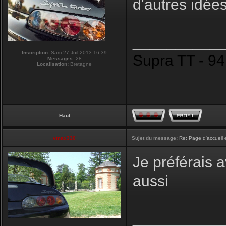
d'autres idée
__________
Inscription:
Sam 27 Juil 2013 16:39
Supra TT - 94
Messages:
28
Localisation:
Bretagne
Haut
vmax330
Sujet du message:
Re: Page d'accueil 
Je préférais 
aussi
__________