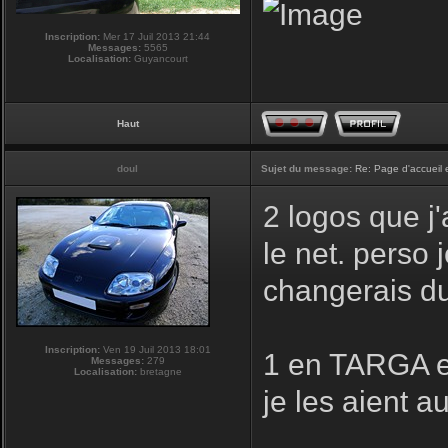
Inscription:
Mer 17 Juil 2013 21:44
Messages:
5565
Localisation:
Guyancourt
Haut
doul
Sujet du message:
Re: Page d'accueil 
2 logos que j'
le net. perso j
changerais du
Inscription:
Ven 19 Juil 2013 18:01
1 en TARGA et
Messages:
279
Localisation:
bretagne
je les aient a