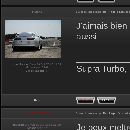
Katana
Sujet du message:
Re: Page d'accueil 
J'aimais bien
aussi
__________
Inscription:
Sam 20 Juil 2013 11:37
Supra Turbo,
Messages:
2299
Localisation:
RP
Haut
Club Supra France
Sujet du message:
Re: Page d'accueil 
Je peux mettre
Inscription:
Mar 16 Juil 2013 21:16
Messages:
82