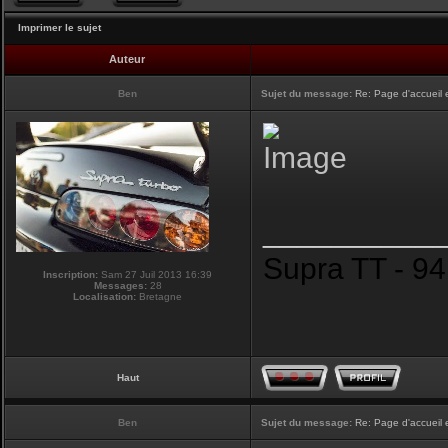
Imprimer le sujet
Auteur
Ben
Sujet du message:
Re: Page d'accueil 
__________
Supra TT - 94
Inscription:
Sam 27 Juil 2013 16:39
Messages:
28
Localisation:
Bretagne
Haut
Ben
Sujet du message:
Re: Page d'accueil 