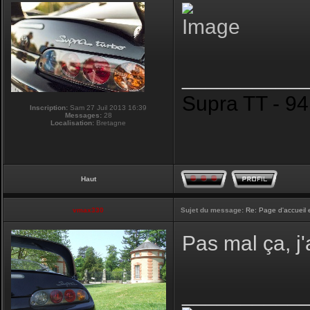
__________
Supra TT - 94
Inscription:
Sam 27 Juil 2013 16:39
Messages:
28
Localisation:
Bretagne
Haut
vmax330
Sujet du message:
Re: Page d'accueil 
Pas mal ça, j
__________