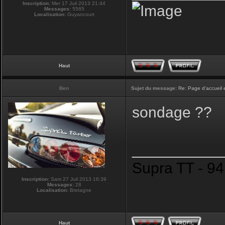
Inscription:
Mer 17 Juil 2013 21:44
Messages:
5565
Localisation:
Guyancourt
Haut
Ben
Sujet du message:
Re: Page d'accueil 
sondage ??
__________
Supra TT - 94
Inscription:
Sam 27 Juil 2013 16:39
Messages:
28
Localisation:
Bretagne
Haut