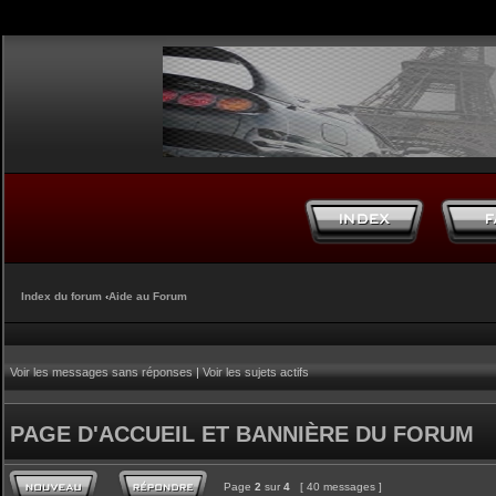
Index du forum
‹
Aide au Forum
Voir les messages sans réponses
|
Voir les sujets actifs
PAGE D'ACCUEIL ET BANNIÈRE DU FORUM
Page
2
sur
4
[ 40 messages ]