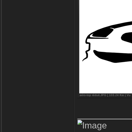
aéro-top réduit.JPG [ 103.24 Kio | Vu 
__________