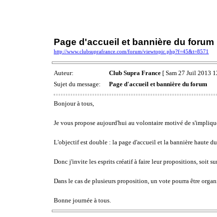
Page d'accueil et bannière du forum
http://www.clubsuprafrance.com/forum/viewtopic.php?f=45&t=8571
Auteur:
Club Supra France
[ Sam 27 Juil 2013 1
Sujet du message:
Page d'accueil et bannière du forum
Bonjour à tous,
Je vous propose aujourd'hui au volontaire motivé de s'implique
L'objectif est double : la page d'accueil et la bannière haute d
Donc j'invite les esprits créatif à faire leur propositions, soit s
Dans le cas de plusieurs proposition, un vote pourra être organ
Bonne journée à tous.