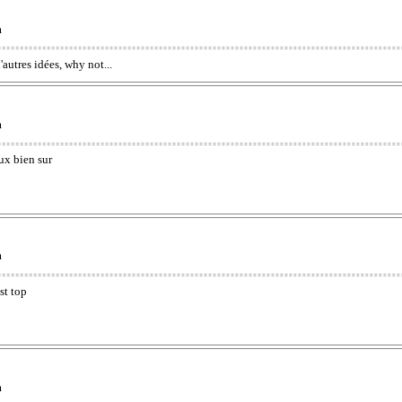
m
d'autres idées, why not...
m
ux bien sur
m
st top
m