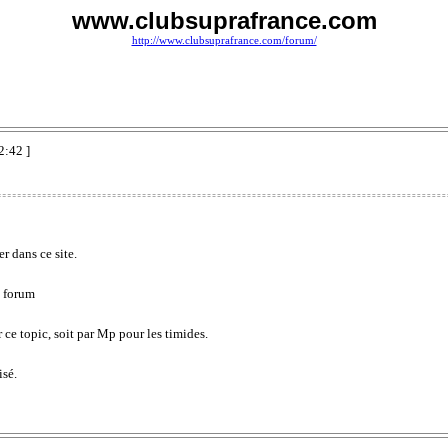
www.clubsuprafrance.com
http://www.clubsuprafrance.com/forum/
2:42 ]
r dans ce site.
u forum
ur ce topic, soit par Mp pour les timides.
isé.