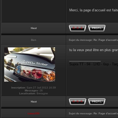
Merci, la page d’accueil est fait
Haut
Ben
Sujet du message:
Re: Page d'accueil 
tu la veux peut être en plus gran
_________________
Supra TT - 94 - LHD - 6sp - Tar
Inscription:
Sam 27 Juil 2013 16:39
Messages:
28
Localisation:
Bretagne
Haut
vmax330
Sujet du message:
Re: Page d'accueil 