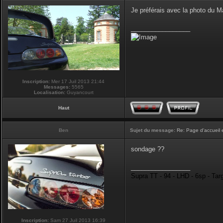
Je préférais avec la photo du 
_________________
Inscription:
Mer 17 Juil 2013 21:44
Messages:
5565
Localisation:
Guyancourt
Haut
Ben
Sujet du message:
Re: Page d'accueil 
sondage ??
_________________
Supra TT - 94 - LHD - 6sp - Tar
Inscription:
Sam 27 Juil 2013 16:39