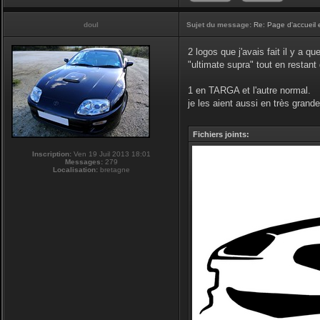
doul
Sujet du message:
Re: Page d'accueil 
2 logos que j'avais fait il y a q
"ultimate supra" tout en restan
1 en TARGA et l'autre normal.
je les aient aussi en très grande 
Fichiers joints:
Inscription:
Ven 19 Juil 2013 18:01
Messages:
279
Localisation:
bretagne