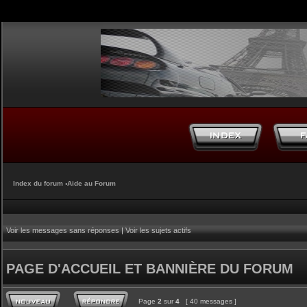
Index du forum
‹
Aide au Forum
Voir les messages sans réponses
|
Voir les sujets actifs
PAGE D'ACCUEIL ET BANNIÈRE DU FORUM
Page
2
sur
4
[ 40 messages ]