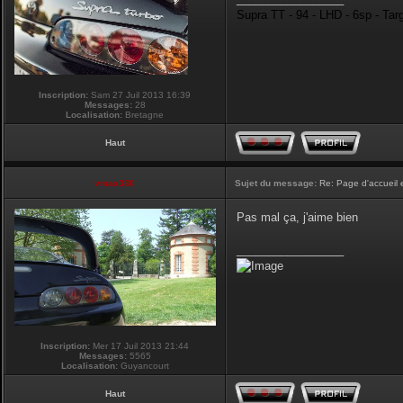
Supra TT - 94 - LHD - 6sp - Tar
Inscription:
Sam 27 Juil 2013 16:39
Messages:
28
Localisation:
Bretagne
Haut
vmax330
Sujet du message:
Re: Page d'accueil 
Pas mal ça, j'aime bien
_________________
Inscription:
Mer 17 Juil 2013 21:44
Messages:
5565
Localisation:
Guyancourt
Haut