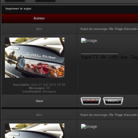
Imprimer le sujet
Auteur
Ben
Sujet du message:
Re: Page d'accueil 
_________________
Supra TT - 94 - LHD - 6sp - Tar
Inscription:
Sam 27 Juil 2013 16:39
Messages:
28
Localisation:
Bretagne
Haut
Ben
Sujet du message:
Re: Page d'accueil 
_________________