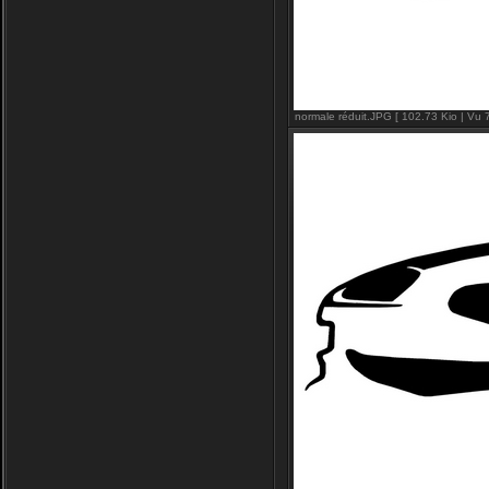
normale réduit.JPG [ 102.73 Kio | Vu 7