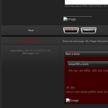
aéro-top réduit.JPG [ 103.24 Kio | Vu 
_________________
Haut
Club Supra France
Sujet du message:
Re: Page d'accueil 
Inscription:
Mar 16 Juil 2013 21:16
Messages:
82
Ben a écrit:
vmax330 a écrit:
Ah oui, en effet, elle est i
ok dsl,
sinon une autre petite pour la