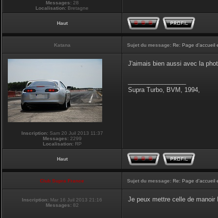
Messages:
28
Localisation:
Bretagne
Haut
Katana
Sujet du message:
Re: Page d'accueil 
J'aimais bien aussi avec la pho
_________________
Supra Turbo, BVM, 1994,
Inscription:
Sam 20 Juil 2013 11:37
Messages:
2299
Localisation:
RP
Haut
Club Supra France
Sujet du message:
Re: Page d'accueil 
Je peux mettre celle de manoir P
Inscription:
Mar 16 Juil 2013 21:16
Messages:
82