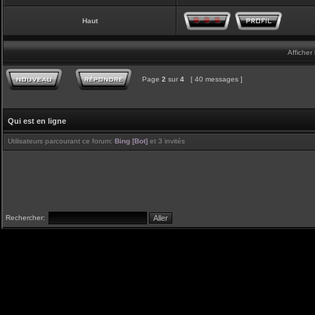
Haut
Afficher
Page
2
sur
4
[ 40 messages ]
Qui est en ligne
Utilisateurs parcourant ce forum:
Bing [Bot]
et 3 invités
Rechercher: