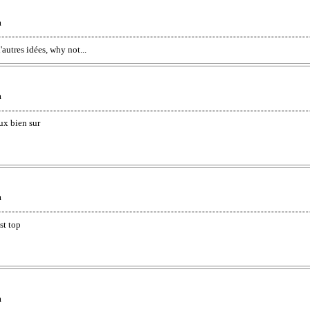
m
d'autres idées, why not...
m
ux bien sur
m
st top
m