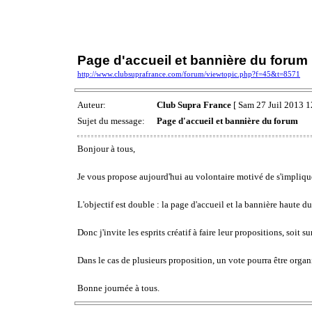
Page d'accueil et bannière du forum
http://www.clubsuprafrance.com/forum/viewtopic.php?f=45&t=8571
Auteur:
Club Supra France
[ Sam 27 Juil 2013 1
Sujet du message:
Page d'accueil et bannière du forum
Bonjour à tous,
Je vous propose aujourd'hui au volontaire motivé de s'implique
L'objectif est double : la page d'accueil et la bannière haute d
Donc j'invite les esprits créatif à faire leur propositions, soit s
Dans le cas de plusieurs proposition, un vote pourra être organ
Bonne journée à tous.