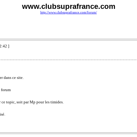
www.clubsuprafrance.com
http://www.clubsuprafrance.com/forum/
2:42 ]
r dans ce site.
u forum
ur ce topic, soit par Mp pour les timides.
isé.