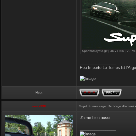
SportsofToyota.gif [ 36.71 Kio | Vu 757
_________________
Peu Importe Le Temps Et l'Arg
Haut
vmax330
Sujet du message:
Re: Page d'accueil 
J'aime bien aussi
_________________