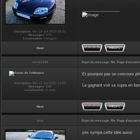
_________________
Inscription:
Ven 19 Juil 2013 18:01
Messages:
279
Localisation:
bretagne
Haut
nico22240
Sujet du message:
Re: Page d'accueil 
Et pourquoi pas un concours phot
Inscription:
Mer 17 Juil 2013 14:20
Le gagnant voit sa supra en ban
Messages:
598
Localisation:
st malo
Haut
doul
Sujet du message:
Re: Page d'accueil 
yes sympa cette idée aussi