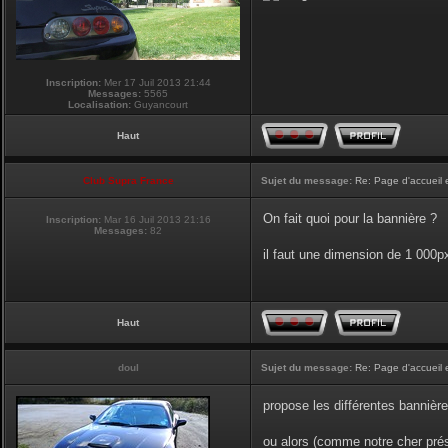
Inscription:
Mer 17 Juil 2013 21:44
Messages:
5565
Localisation:
Guyancourt
Haut
Club Supra France
Sujet du message:
Re: Page d'accueil 
On fait quoi pour la bannière ?
Inscription:
Mar 16 Juil 2013 21:16
Messages:
82
il faut une dimension de 1 000
Haut
doul
Sujet du message:
Re: Page d'accueil 
propose les différentes bannière
ou alors (comme notre cher prési