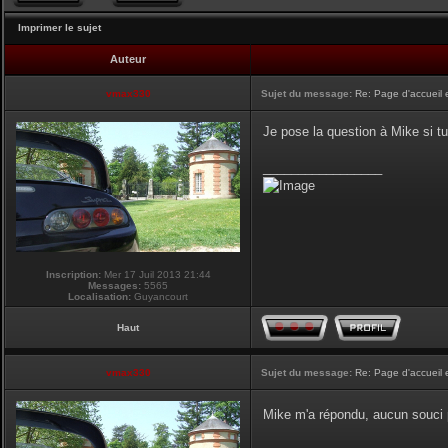
Imprimer le sujet
Auteur
vmax330
Sujet du message:
Re: Page d'accueil 
Je pose la question à Mike si tu
_________________
Inscription:
Mer 17 Juil 2013 21:44
Messages:
5565
Localisation:
Guyancourt
Haut
vmax330
Sujet du message:
Re: Page d'accueil 
Mike m'a répondu, aucun souci p