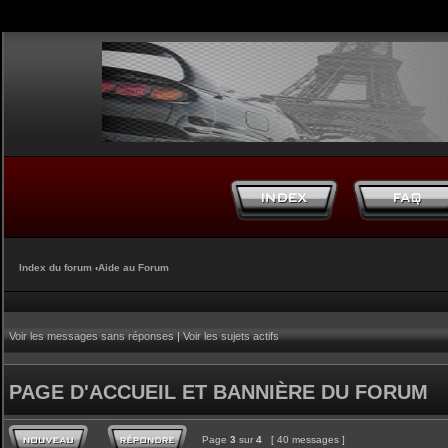
Index du forum
‹
Aide au Forum
Voir les messages sans réponses
|
Voir les sujets actifs
PAGE D'ACCUEIL ET BANNIÈRE DU FORUM
Page
3
sur
4
[ 40 messages ]