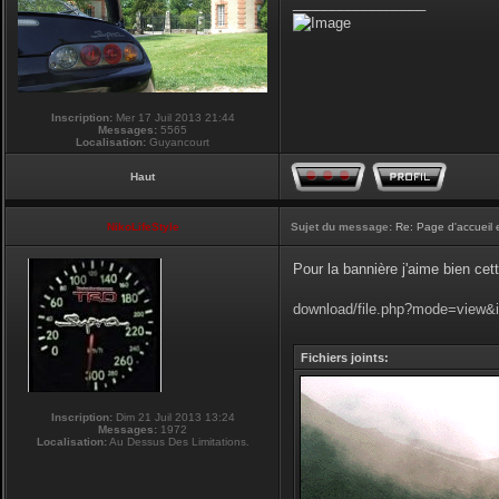
_________________
Inscription:
Mer 17 Juil 2013 21:44
Messages:
5565
Localisation:
Guyancourt
Haut
NikoLifeStyle
Sujet du message:
Re: Page d'accueil 
Pour la bannière j'aime bien cet
download/file.php?mode=view&
Fichiers joints:
Inscription:
Dim 21 Juil 2013 13:24
Messages:
1972
Localisation:
Au Dessus Des Limitations.