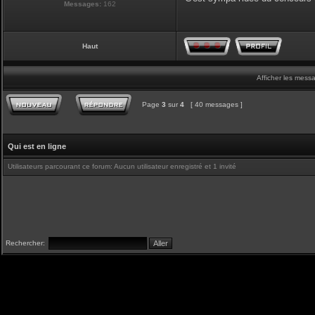
Messages:
162
Haut
Afficher les mess
Page
3
sur
4
[ 40 messages ]
Qui est en ligne
Utilisateurs parcourant ce forum: Aucun utilisateur enregistré et 1 invité
Rechercher: