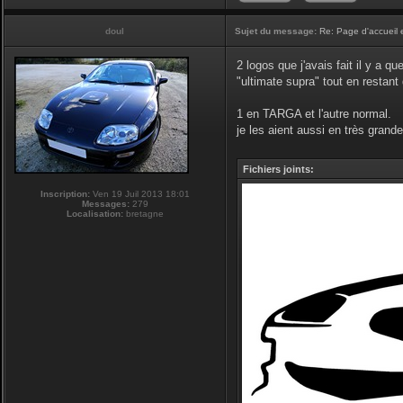
doul
Sujet du message:
Re: Page d'accueil 
2 logos que j'avais fait il y a q
"ultimate supra" tout en restan
1 en TARGA et l'autre normal.
je les aient aussi en très grande 
Fichiers joints:
Inscription:
Ven 19 Juil 2013 18:01
Messages:
279
Localisation:
bretagne