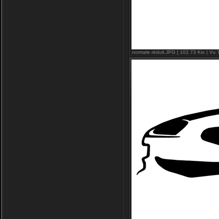
normale réduit.JPG [ 102.73 Kio | Vu 7