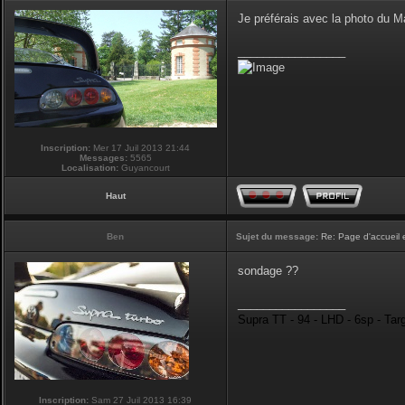
Je préférais avec la photo du 
_________________
Inscription:
Mer 17 Juil 2013 21:44
Messages:
5565
Localisation:
Guyancourt
Haut
Ben
Sujet du message:
Re: Page d'accueil 
sondage ??
_________________
Supra TT - 94 - LHD - 6sp - Tar
Inscription:
Sam 27 Juil 2013 16:39