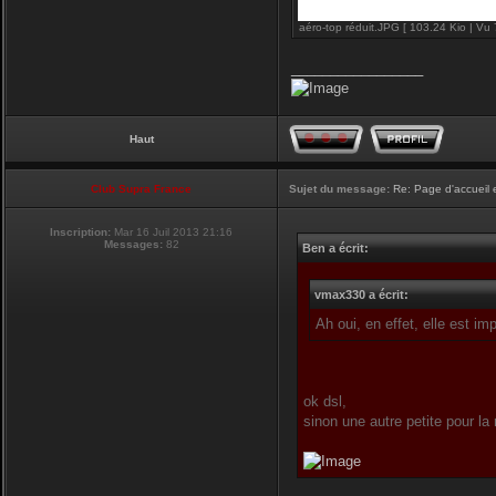
aéro-top réduit.JPG [ 103.24 Kio | Vu 
_________________
Haut
Club Supra France
Sujet du message:
Re: Page d'accueil 
Inscription:
Mar 16 Juil 2013 21:16
Messages:
82
Ben a écrit:
vmax330 a écrit:
Ah oui, en effet, elle est i
ok dsl,
sinon une autre petite pour la