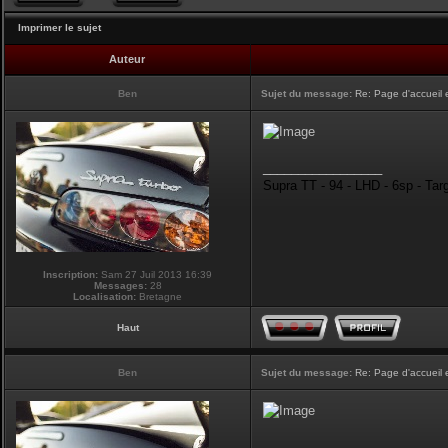
Imprimer le sujet
Auteur
Ben
Sujet du message:
Re: Page d'accueil 
_________________
Supra TT - 94 - LHD - 6sp - Tar
Inscription:
Sam 27 Juil 2013 16:39
Messages:
28
Localisation:
Bretagne
Haut
Ben
Sujet du message:
Re: Page d'accueil 
_________________