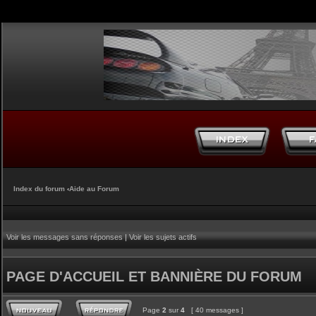
Index du forum
‹
Aide au Forum
Voir les messages sans réponses
|
Voir les sujets actifs
PAGE D'ACCUEIL ET BANNIÈRE DU FORUM
Page
2
sur
4
[ 40 messages ]