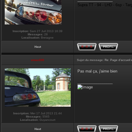
Supra TT - 94 - LHD - 6sp - Tar
Inscription:
Sam 27 Juil 2013 16:39
Messages:
28
Localisation:
Bretagne
Haut
vmax330
Sujet du message:
Re: Page d'accueil 
Pas mal ça, j'aime bien
_________________
Inscription:
Mer 17 Juil 2013 21:44
Messages:
5565
Localisation:
Guyancourt
Haut