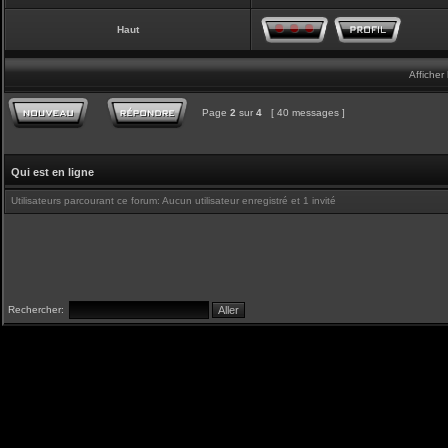
Haut
Afficher
Page
2
sur
4
[ 40 messages ]
Qui est en ligne
Utilisateurs parcourant ce forum: Aucun utilisateur enregistré et 1 invité
Rechercher: