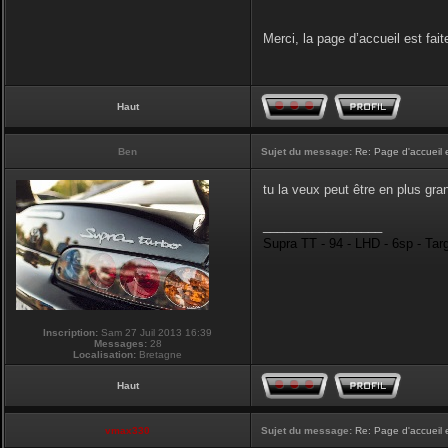
Merci, la page d’accueil est fait
Haut
Ben
Sujet du message:
Re: Page d'accueil 
tu la veux peut être en plus gran
_________________
Supra TT - 94 - LHD - 6sp - Tar
Inscription:
Sam 27 Juil 2013 16:39
Messages:
28
Localisation:
Bretagne
Haut
vmax330
Sujet du message:
Re: Page d'accueil 