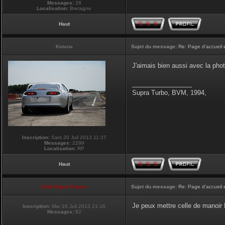
Messages:
28
Localisation:
Bretagne
Haut
Katana
Sujet du message:
Re: Page d'accueil 
J'aimais bien aussi avec la pho
_________________
Supra Turbo, BVM, 1994,
Inscription:
Sam 20 Juil 2013 11:37
Messages:
2299
Localisation:
RP
Haut
Club Supra France
Sujet du message:
Re: Page d'accueil 
Je peux mettre celle de manoir P
Inscription:
Mar 16 Juil 2013 21:16
Messages:
82