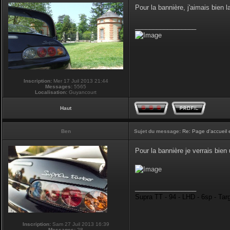
Pour la bannière, j'aimais bien la
_________________
Inscription:
Mer 17 Juil 2013 21:44
Messages:
5565
Localisation:
Guyancourt
Haut
Ben
Sujet du message:
Re: Page d'accueil 
Pour la bannière je verrais bie
_________________
Supra TT - 94 - LHD - 6sp - Tar
Inscription:
Sam 27 Juil 2013 16:39
Messages:
28