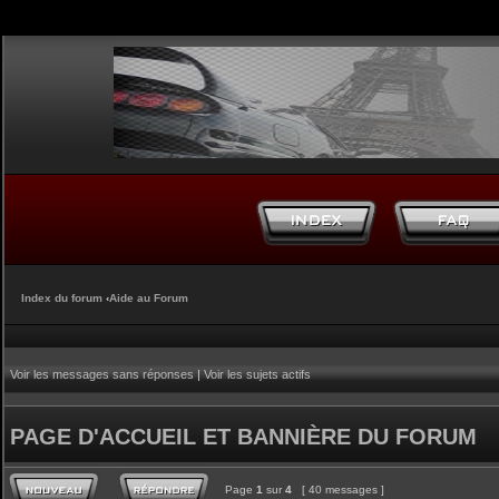
Index du forum
‹
Aide au Forum
Voir les messages sans réponses
|
Voir les sujets actifs
PAGE D'ACCUEIL ET BANNIÈRE DU FORUM
Page
1
sur
4
[ 40 messages ]