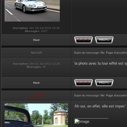
Inscription:
Ven 19 Juil 2013 10:30
Messages:
3357
Haut
Nan's25
Sujet du message:
Re: Page d'accueil 
la photo avec la tour eiffel est
Inscription:
Dim 21 Juil 2013 12:28
Messages:
20
Haut
vmax330
Sujet du message:
Re: Page d'accueil 
Ah oui, en effet, elle est impec
_________________