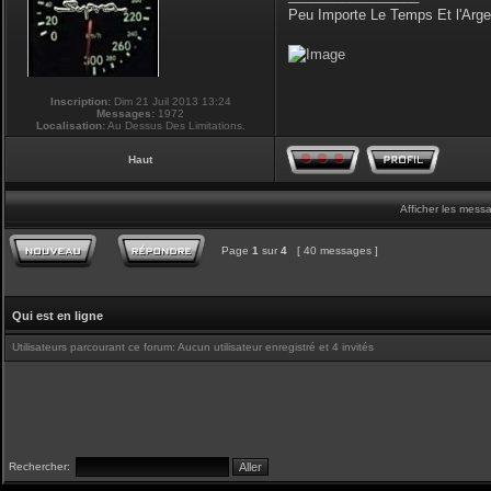
Peu Importe Le Temps Et l'Arg
Inscription:
Dim 21 Juil 2013 13:24
Messages:
1972
Localisation:
Au Dessus Des Limitations.
Haut
Afficher les mess
Page
1
sur
4
[ 40 messages ]
Qui est en ligne
Utilisateurs parcourant ce forum: Aucun utilisateur enregistré et 4 invités
Rechercher: