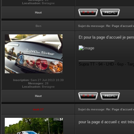
Localisation:
Bretagne
Haut
Ben
Sujet du message:
Re: Page d'accueil 
Et pour la page d’accueil je pen
_________________
Supra TT - 94 - LHD - 6sp - Tar
Inscription:
Sam 27 Juil 2013 16:39
Messages:
28
Localisation:
Bretagne
Haut
touti-17
Sujet du message:
Re: Page d'accueil 
pour la page d accueil c est tr