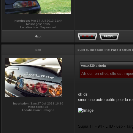
Inscription:
Mer 17 Juil 2013 21:44
Messages:
5565
Localisation:
Guyancourt
Haut
Ben
Sujet du message:
Re: Page d'accueil 
vmax330 a écrit:
Ah oui, en effet, elle est imp
ok dsl,
sinon une autre petite pour la r
Inscription:
Sam 27 Juil 2013 16:39
Messages:
28
Localisation:
Bretagne
_________________
Supra TT - 94 - LHD - 6sp - Tar