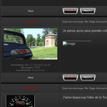
Haut
vmax330
Sujet du message:
Re: Page d'accueil 
Je pense qu'on peut prendre cel
_________________
Inscription:
Mer 17 Juil 2013 21:44
Messages:
5565
Localisation:
Guyancourt
Haut
NikoLifeStyle
Sujet du message:
Re: Page d'accueil 
J'aime beaucoup l'idée de la Tour
_________________