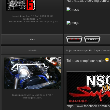
HD :
http://i70.servimg.com/u
Inscription:
Lun 12 Aoû 2013 12:09
_________________
Messages:
274
Localisation:
Saint-Etienne-les-Orgues (04)
Haut
nico30
Sujet du message:
Re: Page d'accuei
Toi tu as pompé sur houjin
_________________
Inscription:
Mer 17 Juil 2013 07:47
Messages:
2159
https://www.facebook.com/nic