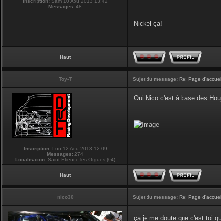
Inscription:
Sam 10 Aoû 2013 13:42
Messages:
48
Nickel ça!
Haut
Toy-T
Sujet du message:
Re: Page d'accuei
Oui Nico c'est à base des Houji
_________________
Inscription:
Lun 12 Aoû 2013 12:09
Messages:
274
Localisation:
Saint-Etienne-les-Orgues (04)
Haut
nico30
Sujet du message:
Re: Page d'accuei
ça je me doute que c'est toi qu