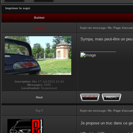
Imprimer le sujet
Auteur
vmax330
Sujet du message:
Re: Page d'accuei
Sympa, mais peut-être un peu g
_________________
Inscription:
Mer 17 Juil 2013 21:44
Messages:
5565
Localisation:
Guyancourt
Haut
Toy-T
Sujet du message:
Re: Page d'accuei
Je propose un truc dans ce ge