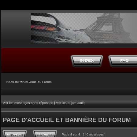
Index du forum
‹
Aide au Forum
Voir les messages sans réponses
|
Voir les sujets actifs
PAGE D'ACCUEIL ET BANNIÈRE DU FORUM
Page
4
sur
4
[ 40 messages ]