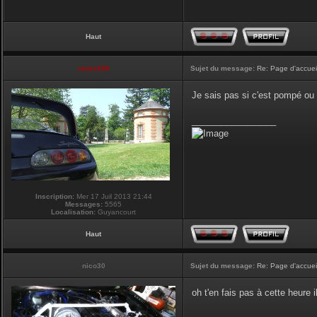
Haut
vmax330
Sujet du message:
Re: Page d'accuei
Je sais pas si c'est pompé ou 
_________________
Inscription:
Mer 17 Juil 2013 21:44
Messages:
5565
Localisation:
Guyancourt
Haut
nico30
Sujet du message:
Re: Page d'accuei
oh t'en fais pas à cette heure i