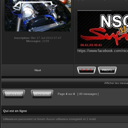
_________________
Inscription:
Mer 17 Juil 2013 07:47
Messages:
2159
https://www.facebook.com/nic
Haut
Afficher les mess
Page
4
sur
4
[ 40 messages ]
Qui est en ligne
Utilisateurs parcourant ce forum: Aucun utilisateur enregistré et 1 invité