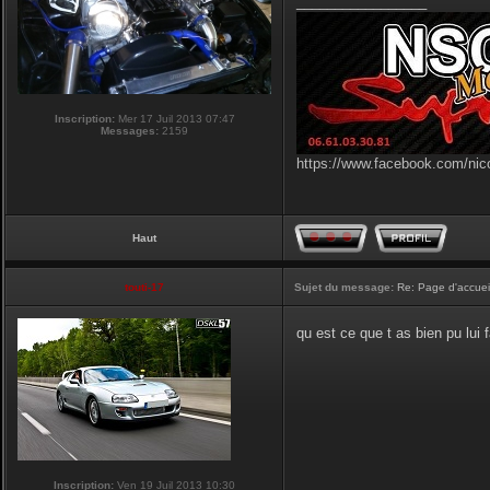
_________________
Inscription:
Mer 17 Juil 2013 07:47
Messages:
2159
https://www.facebook.com/nic
Haut
touti-17
Sujet du message:
Re: Page d'accuei
qu est ce que t as bien pu lui 
Inscription:
Ven 19 Juil 2013 10:30