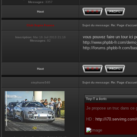
Messages:
3357
Haut
Club Supra France
Sujet du message:
Re: Page d'accuei
vous pouvez faire un tour ici 
Inscription:
Mar 16 Juil 2013 21:16
Messages:
82
http://www.phpbb-fr.com/demo
http://forums.phpbb-fr.com/ba
Haut
stephane540
Sujet du message:
Re: Page d'accuei
Toy-T a écrit:
Je propose un truc dans ce 
HD :
http://i70.servimg.com/