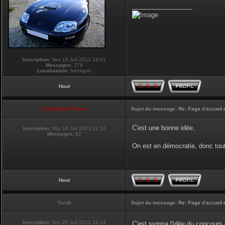
_________________
Inscription:
Ven 19 Juil 2013 18:01
Messages:
279
Localisation:
bretagne
Haut
Club Supra France
Sujet du message:
Re: Page d'accueil 
C'est une bonne idée,
Inscription:
Mar 16 Juil 2013 21:16
Messages:
82
On est en démocratie, donc tou
Haut
Yarok
Sujet du message:
Re: Page d'accueil 
Inscription:
Ven 26 Juil 2013 13:14
C'est sympa l'idée du concours