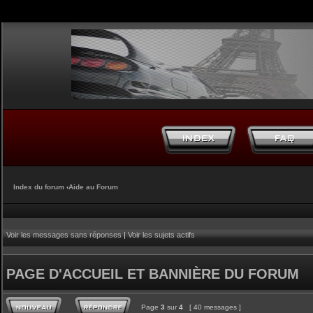
Index du forum
‹
Aide au Forum
Voir les messages sans réponses
|
Voir les sujets actifs
PAGE D'ACCUEIL ET BANNIÈRE DU FORUM
Page
3
sur
4
[ 40 messages ]