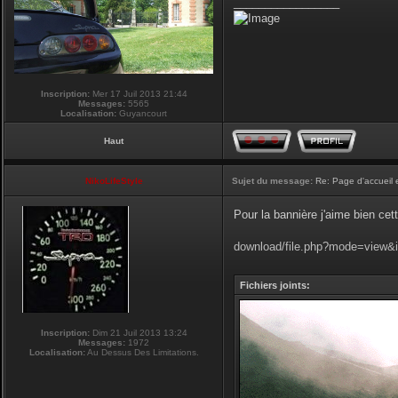
_________________
Inscription:
Mer 17 Juil 2013 21:44
Messages:
5565
Localisation:
Guyancourt
Haut
NikoLifeStyle
Sujet du message:
Re: Page d'accueil 
Pour la bannière j'aime bien cet
download/file.php?mode=view&
Fichiers joints:
Inscription:
Dim 21 Juil 2013 13:24
Messages:
1972
Localisation:
Au Dessus Des Limitations.