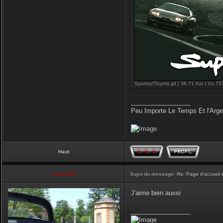
SportsofToyota.gif [ 36.71 Kio | Vu 757
_________________
Peu Importe Le Temps Et l'Arg
Haut
vmax330
Sujet du message:
Re: Page d'accueil 
J'aime bien aussi
_________________