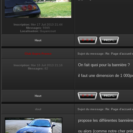
Inscription:
Mer 17 Juil 2013 21:44
Messages:
5565
Localisation:
Guyancourt
Haut
Club Supra France
Sujet du message:
Re: Page d'accueil 
On fait quoi pour la bannière ?
Inscription:
Mar 16 Juil 2013 21:16
Messages:
82
il faut une dimension de 1 000
Haut
doul
Sujet du message:
Re: Page d'accueil 
propose les différentes bannière
ou alors (comme notre cher prési