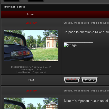
Imprimer le sujet
Auteur
vmax330
Sujet du message:
Re: Page d'accueil 
Je pose la question à Mike si tu
_________________
Inscription:
Mer 17 Juil 2013 21:44
Messages:
5565
Localisation:
Guyancourt
Haut
vmax330
Sujet du message:
Re: Page d'accueil 
Mike m'a répondu, aucun souci p