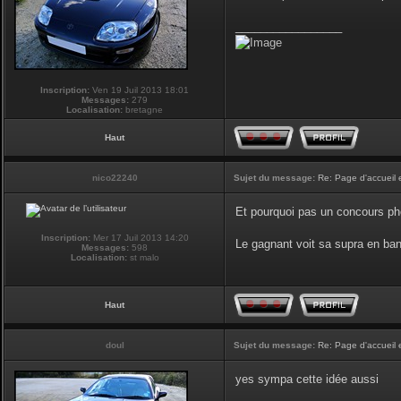
_________________
Inscription:
Ven 19 Juil 2013 18:01
Messages:
279
Localisation:
bretagne
Haut
nico22240
Sujet du message:
Re: Page d'accueil 
Et pourquoi pas un concours phot
Inscription:
Mer 17 Juil 2013 14:20
Le gagnant voit sa supra en ban
Messages:
598
Localisation:
st malo
Haut
doul
Sujet du message:
Re: Page d'accueil 
yes sympa cette idée aussi