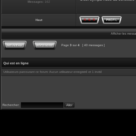
Messages:
162
Haut
Afficher les mess
Page
3
sur
4
[ 40 messages ]
Qui est en ligne
Utilisateurs parcourant ce forum: Aucun utilisateur enregistré et 1 invité
Rechercher: