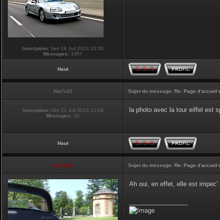
Inscription:
Ven 19 Juil 2013 10:30
Messages:
3357
Haut
Nan's25
Sujet du message:
Re: Page d'accueil 
la photo avec la tour eiffel est
Inscription:
Dim 21 Juil 2013 12:28
Messages:
20
Haut
vmax330
Sujet du message:
Re: Page d'accueil 
Ah oui, en effet, elle est impec
_________________