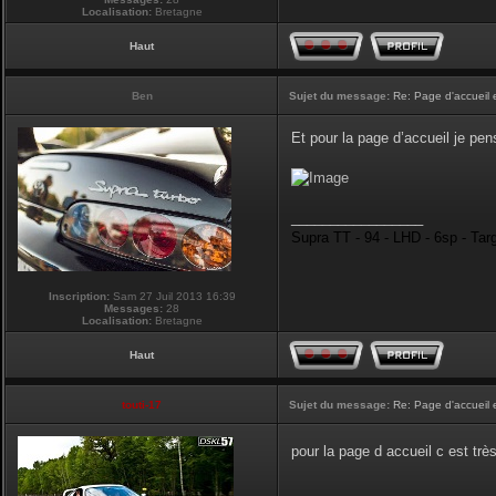
Localisation:
Bretagne
Haut
Ben
Sujet du message:
Re: Page d'accueil 
Et pour la page d’accueil je pen
_________________
Supra TT - 94 - LHD - 6sp - Tar
Inscription:
Sam 27 Juil 2013 16:39
Messages:
28
Localisation:
Bretagne
Haut
touti-17
Sujet du message:
Re: Page d'accueil 
pour la page d accueil c est tr