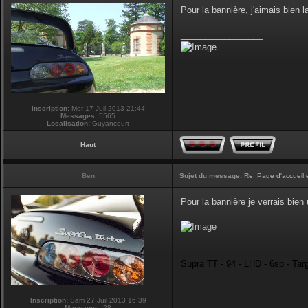
Pour la bannière, j'aimais bien la
_________________
Inscription:
Mer 17 Juil 2013 21:44
Messages:
5565
Localisation:
Guyancourt
Haut
Ben
Sujet du message:
Re: Page d'accueil 
Pour la bannière je verrais bie
_________________
Supra TT - 94 - LHD - 6sp - Tar
Inscription:
Sam 27 Juil 2013 16:39
Messages:
28