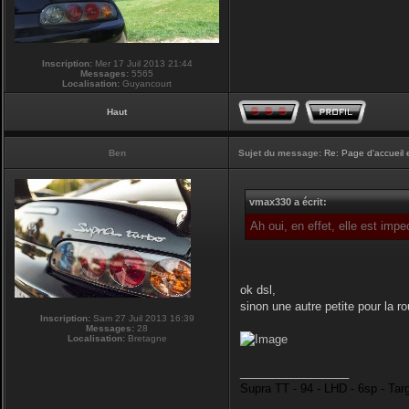
Inscription:
Mer 17 Juil 2013 21:44
Messages:
5565
Localisation:
Guyancourt
Haut
Ben
Sujet du message:
Re: Page d'accueil 
vmax330 a écrit:
Ah oui, en effet, elle est imp
ok dsl,
sinon une autre petite pour la r
Inscription:
Sam 27 Juil 2013 16:39
Messages:
28
Localisation:
Bretagne
_________________
Supra TT - 94 - LHD - 6sp - Tar