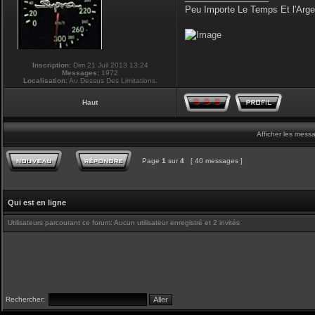
Peu Importe Le Temps Et l'Arg
Inscription:
Dim 21 Juil 2013 13:24
Messages:
1972
Localisation:
Au Dessus Des Limitations.
Haut
Afficher les mess
Page
1
sur
4
[ 40 messages ]
Qui est en ligne
Utilisateurs parcourant ce forum: Aucun utilisateur enregistré et 2 invités
Rechercher: