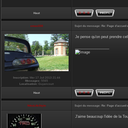
Haut
vmax330
Sujet du message:
Re: Page d'accueil 
Je pense qu'on peut prendre cel
_________________
Inscription:
Mer 17 Juil 2013 21:44
Messages:
5565
Localisation:
Guyancourt
Haut
NikoLifeStyle
Sujet du message:
Re: Page d'accueil 
J'aime beaucoup l'idée de la Tour
_________________