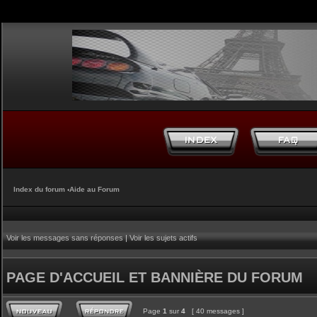
Index du forum
‹
Aide au Forum
Voir les messages sans réponses
|
Voir les sujets actifs
PAGE D'ACCUEIL ET BANNIÈRE DU FORUM
Page
1
sur
4
[ 40 messages ]