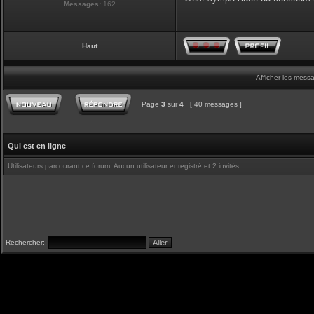
Messages:
162
Haut
Afficher les mess
Page
3
sur
4
[ 40 messages ]
Qui est en ligne
Utilisateurs parcourant ce forum: Aucun utilisateur enregistré et 2 invités
Rechercher: