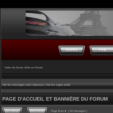
Index du forum
‹
Aide au Forum
Voir les messages sans réponses
|
Voir les sujets actifs
PAGE D'ACCUEIL ET BANNIÈRE DU FORUM
Page
3
sur
4
[ 40 messages ]