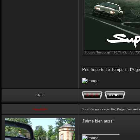
SportsofToyota.gif [ 36.71 Kio | Vu 757
_________________
Peu Importe Le Temps Et l'Arg
Haut
vmax330
Sujet du message:
Re: Page d'accueil 
J'aime bien aussi
_________________