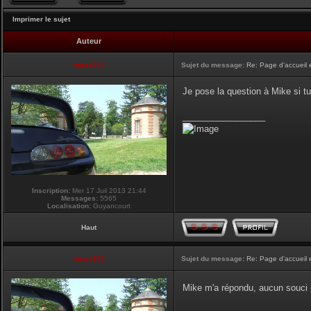
Imprimer le sujet
Auteur
vmax330
Sujet du message:
Re: Page d'accueil 
Je pose la question à Mike si tu
_________________
Inscription:
Mer 17 Juil 2013 21:44
Messages:
5565
Localisation:
Guyancourt
Haut
vmax330
Sujet du message:
Re: Page d'accueil 
Mike m'a répondu, aucun souci p