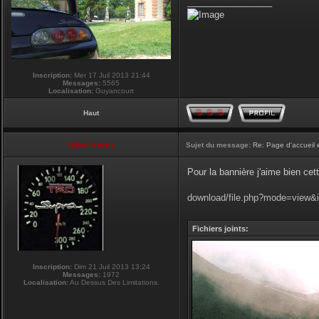
_________________
Inscription:
Mer 17 Juil 2013 21:44
Messages:
5565
Localisation:
Guyancourt
Haut
NikoLifeStyle
Sujet du message:
Re: Page d'accueil 
Pour la bannière j'aime bien cet
download/file.php?mode=view&
Fichiers joints:
Inscription:
Dim 21 Juil 2013 13:24
Messages:
1972
Localisation:
Au Dessus Des Limitations.