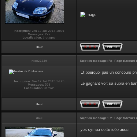
_________________
Inscription:
Ven 19 Juil 2013 18:01
Messages:
279
Localisation:
bretagne
Haut
nico22240
Sujet du message:
Re: Page d'accueil 
Et pourquoi pas un concours phot
Inscription:
Mer 17 Juil 2013 14:20
Le gagnant voit sa supra en ban
Messages:
598
Localisation:
st malo
Haut
doul
Sujet du message:
Re: Page d'accueil 
yes sympa cette idée aussi