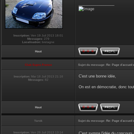
_________________
Inscription:
Ven 19 Juil 2013 18:01
Messages:
279
Localisation:
bretagne
Haut
Club Supra France
Sujet du message:
Re: Page d'accueil 
C'est une bonne idée,
Inscription:
Mar 16 Juil 2013 21:16
Messages:
82
On est en démocratie, donc tou
Haut
Yarok
Sujet du message:
Re: Page d'accueil 
Inscription:
Ven 26 Juil 2013 13:14
C'est sympa l'idée du concours