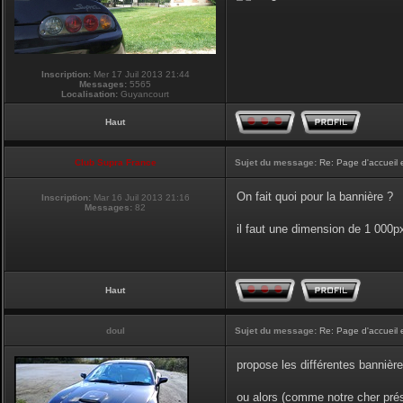
Inscription:
Mer 17 Juil 2013 21:44
Messages:
5565
Localisation:
Guyancourt
Haut
Club Supra France
Sujet du message:
Re: Page d'accueil 
On fait quoi pour la bannière ?
Inscription:
Mar 16 Juil 2013 21:16
Messages:
82
il faut une dimension de 1 000
Haut
doul
Sujet du message:
Re: Page d'accueil 
propose les différentes bannière
ou alors (comme notre cher prési