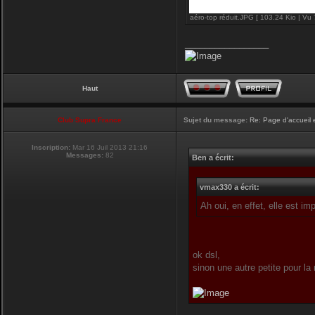
aéro-top réduit.JPG [ 103.24 Kio | Vu 
_________________
Haut
Club Supra France
Sujet du message:
Re: Page d'accueil 
Inscription:
Mar 16 Juil 2013 21:16
Messages:
82
Ben a écrit:
vmax330 a écrit:
Ah oui, en effet, elle est i
ok dsl,
sinon une autre petite pour la