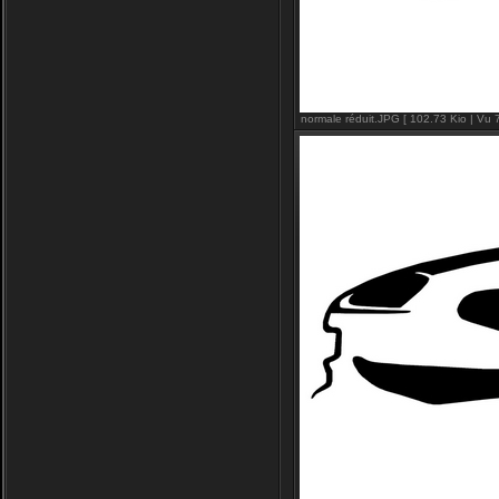
normale réduit.JPG [ 102.73 Kio | Vu 7