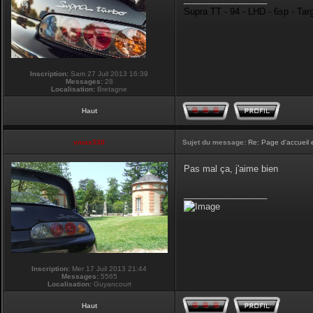
Supra TT - 94 - LHD - 6sp - Tar
Inscription:
Sam 27 Juil 2013 16:39
Messages:
28
Localisation:
Bretagne
Haut
vmax330
Sujet du message:
Re: Page d'accueil 
Pas mal ça, j'aime bien
_________________
Inscription:
Mer 17 Juil 2013 21:44
Messages:
5565
Localisation:
Guyancourt
Haut