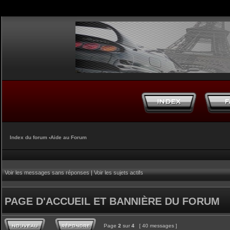
Index du forum
‹
Aide au Forum
Voir les messages sans réponses
|
Voir les sujets actifs
PAGE D'ACCUEIL ET BANNIÈRE DU FORUM
Page
2
sur
4
[ 40 messages ]