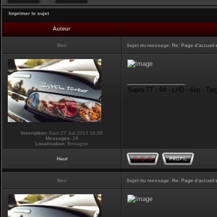
Imprimer le sujet
Auteur
Ben
Sujet du message:
Re: Page d'accueil 
_________________
Supra TT - 94 - LHD - 6sp - Tar
Inscription:
Sam 27 Juil 2013 16:39
Messages:
28
Localisation:
Bretagne
Haut
Ben
Sujet du message:
Re: Page d'accueil 
_________________