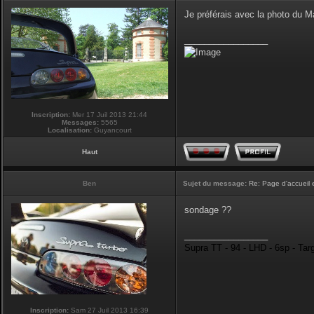
Je préférais avec la photo du 
_________________
Inscription:
Mer 17 Juil 2013 21:44
Messages:
5565
Localisation:
Guyancourt
Haut
Ben
Sujet du message:
Re: Page d'accueil 
sondage ??
_________________
Supra TT - 94 - LHD - 6sp - Tar
Inscription:
Sam 27 Juil 2013 16:39