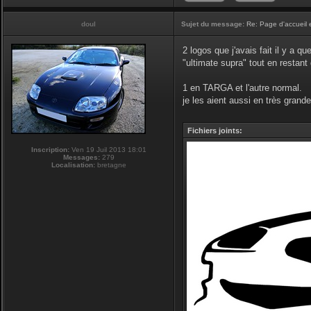
doul
Sujet du message:
Re: Page d'accueil 
2 logos que j'avais fait il y a q
"ultimate supra" tout en restan
1 en TARGA et l'autre normal.
je les aient aussi en très grande 
Fichiers joints:
Inscription:
Ven 19 Juil 2013 18:01
Messages:
279
Localisation:
bretagne