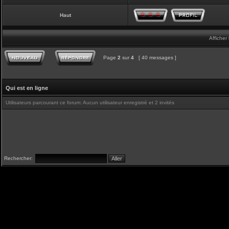
Haut
Afficher
Page
2
sur
4
[ 40 messages ]
Qui est en ligne
Utilisateurs parcourant ce forum: Aucun utilisateur enregistré et 2 invités
Rechercher: