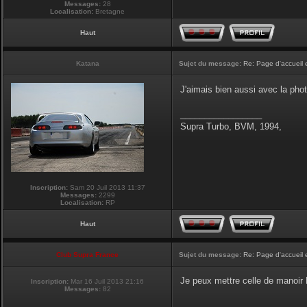
Messages:
28
Localisation:
Bretagne
Haut
Katana
Sujet du message:
Re: Page d'accueil 
J'aimais bien aussi avec la pho
_________________
Supra Turbo, BVM, 1994,
Inscription:
Sam 20 Juil 2013 11:37
Messages:
2299
Localisation:
RP
Haut
Club Supra France
Sujet du message:
Re: Page d'accueil 
Je peux mettre celle de manoir P
Inscription:
Mar 16 Juil 2013 21:16
Messages:
82