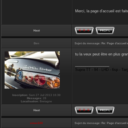
Merci, la page d’accueil est fait
Haut
Ben
Sujet du message:
Re: Page d'accueil 
tu la veux peut être en plus gran
_________________
Supra TT - 94 - LHD - 6sp - Tar
Inscription:
Sam 27 Juil 2013 16:39
Messages:
28
Localisation:
Bretagne
Haut
vmax330
Sujet du message:
Re: Page d'accueil 