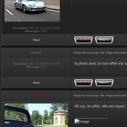
Inscription:
Ven 19 Juil 2013 10:30
Messages:
3357
Haut
Nan's25
Sujet du message:
Re: Page d'accueil 
la photo avec la tour eiffel est
Inscription:
Dim 21 Juil 2013 12:28
Messages:
20
Haut
vmax330
Sujet du message:
Re: Page d'accueil 
Ah oui, en effet, elle est impec
_________________