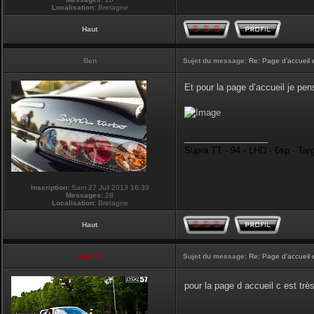
Localisation:
Bretagne
Haut
Ben
Sujet du message:
Re: Page d'accueil 
Et pour la page d’accueil je pen
_________________
Supra TT - 94 - LHD - 6sp - Tar
Inscription:
Sam 27 Juil 2013 16:39
Messages:
28
Localisation:
Bretagne
Haut
touti-17
Sujet du message:
Re: Page d'accueil 
pour la page d accueil c est tr