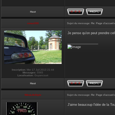
Haut
vmax330
Sujet du message:
Re: Page d'accueil 
Je pense qu'on peut prendre cel
_________________
Inscription:
Mer 17 Juil 2013 21:44
Messages:
5565
Localisation:
Guyancourt
Haut
NikoLifeStyle
Sujet du message:
Re: Page d'accueil 
J'aime beaucoup l'idée de la Tour
_________________