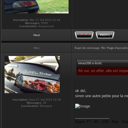
Inscription:
Mer 17 Juil 2013 21:44
Messages:
5565
Localisation:
Guyancourt
Haut
Ben
Sujet du message:
Re: Page d'accueil 
vmax330 a écrit:
Ah oui, en effet, elle est imp
ok dsl,
sinon une autre petite pour la r
Inscription:
Sam 27 Juil 2013 16:39
Messages:
28
Localisation:
Bretagne
_________________
Supra TT - 94 - LHD - 6sp - Tar