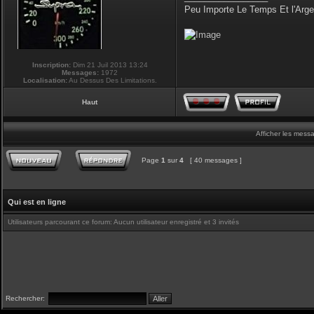
Peu Importe Le Temps Et l'Arg
Inscription:
Dim 21 Juil 2013 13:24
Messages:
1972
Localisation:
Au Dessus Des Limitations.
Haut
Afficher les mess
Page
1
sur
4
[ 40 messages ]
Qui est en ligne
Utilisateurs parcourant ce forum: Aucun utilisateur enregistré et 3 invités
Rechercher: