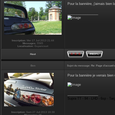
Pour la bannière, j'aimais bien la
_________________
Inscription:
Mer 17 Juil 2013 21:44
Messages:
5565
Localisation:
Guyancourt
Haut
Ben
Sujet du message:
Re: Page d'accueil 
Pour la bannière je verrais bie
_________________
Supra TT - 94 - LHD - 6sp - Tar
Inscription:
Sam 27 Juil 2013 16:39
Messages:
28