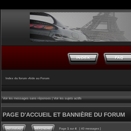
Index du forum
‹
Aide au Forum
Voir les messages sans réponses
|
Voir les sujets actifs
PAGE D'ACCUEIL ET BANNIÈRE DU FORUM
Page
1
sur
4
[ 40 messages ]