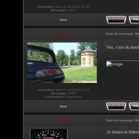
Inscription:
Ven 19 Juil 2013 10:30
Messages:
3357
Haut
vmax330
Sujet du message:
Re
Yes, c'est du boul
_______________
Inscription:
Mer 17 Juil 2013 21:44
Messages:
5565
Localisation:
Guyancourt
Haut
NikoLifeStyle
Sujet du message:
Re
Je trouve le théme