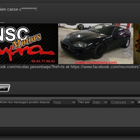
bien casse c*********!
__
ook.com/nicolas.pesentiaqw?fref=ts
et
https://www.facebook.com/nscmotor
ficher les messages postés depuis:
Trier par