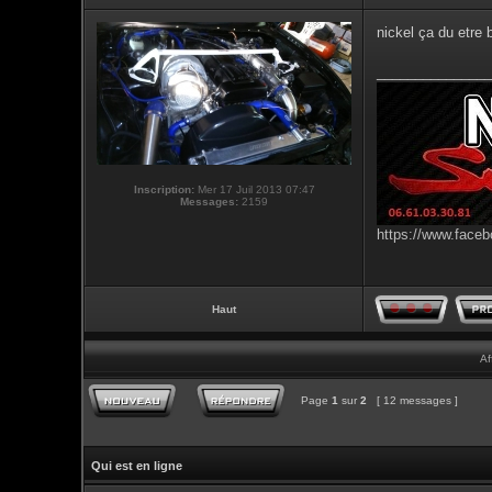
nickel ça du etre 
_______________
Inscription:
Mer 17 Juil 2013 07:47
Messages:
2159
https://www.faceb
Haut
Af
Page
1
sur
2
[ 12 messages ]
Qui est en ligne