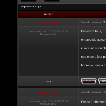
Imprimer le sujet
Auteur
Club Supra France
Sujet du message:
Mi
Bonjour à tous,
Inscription:
Mar 16 Juil 2013 21:16
Messages:
82
on procède aujour
il sera indisponibl
ces mise a jour pe
bonne journée à t
Haut
Club Supra France
Sujet du message:
Re
Inscription:
Mar 16 Juil 2013 21:16
Phase 1 effectué
Messages:
82