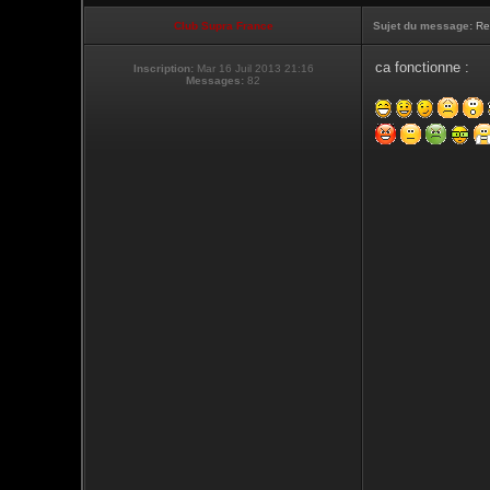
Club Supra France
Sujet du message:
Re
ca fonctionne :
Inscription:
Mar 16 Juil 2013 21:16
Messages:
82