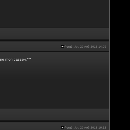
Posté:
Jeu 29 Aoû 2013 14:05
aire mon casse-c***
Posté:
Jeu 29 Aoû 2013 16:12