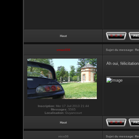
Haut
vmax330
Sujet du message:
Re
Ah oui, félicitati
_______________
Inscription:
Mer 17 Juil 2013 21:44
Messages:
5565
Localisation:
Guyancourt
Haut
nico30
Sujet du message:
Re