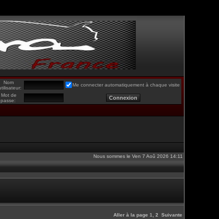
Nom
Me connecter automatiquement à chaque visite
utilisateur:
Mot de
passe:
Nous sommes le Ven 7 Aoû 2026 14:11
Aller à la page
1
,
2
Suivante