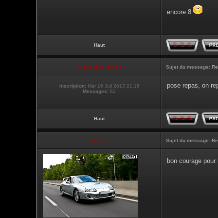
encore 8
Haut
Club Supra France
Sujet du message:
Re
pose repas, on re
Inscription:
Mar 16 Juil 2013 21:16
Messages:
82
Haut
touti-17
Sujet du message:
Re
bon courage pour 