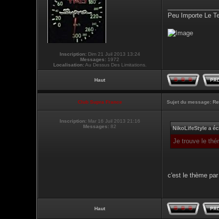
_______________
Peu Importe Le T
Inscription:
Dim 21 Juil 2013 13:24
Messages:
1972
Localisation:
Au Dessus Des Limitations.
Haut
Club Supra France
Sujet du message:
Re
Inscription:
Mar 16 Juil 2013 21:16
Messages:
82
NikoLifeStyle a écr
Je trouve le thé
c'est le thème par 
Haut