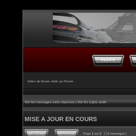
Index du forum
‹
Aide au Forum
Voir les messages sans réponses
|
Voir les sujets actifs
MISE A JOUR EN COURS
Page
1
sur
2
[ 12 messages ]