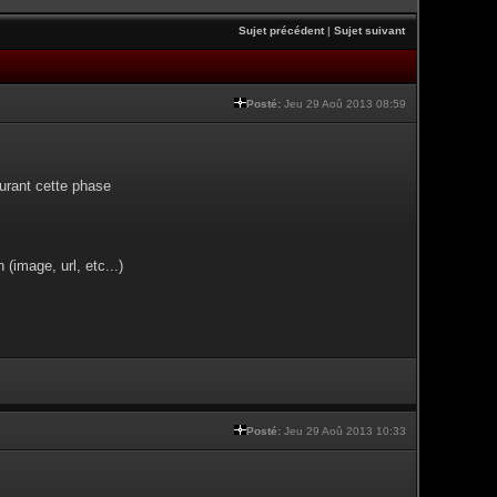
Sujet précédent
|
Sujet suivant
Posté:
Jeu 29 Aoû 2013 08:59
urant cette phase
(image, url, etc...)
Posté:
Jeu 29 Aoû 2013 10:33