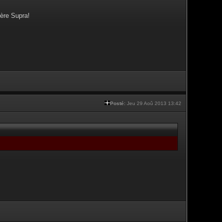
ère Supra!
Posté:
Jeu 29 Aoû 2013 13:42