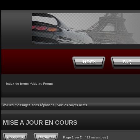
Index du forum
‹
Aide au Forum
Voir les messages sans réponses
|
Voir les sujets actifs
MISE A JOUR EN COURS
Page
1
sur
2
[ 12 messages ]