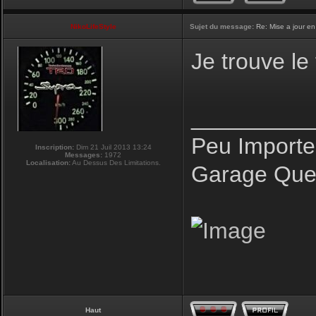
NikoLifeStyle
Sujet du message:
Re: Mise a jour en
Je trouve le
_________
Peu Importe
Inscription:
Dim 21 Juil 2013 13:24
Messages:
1972
Localisation:
Au Dessus Des Limitations.
Garage Que 
Haut