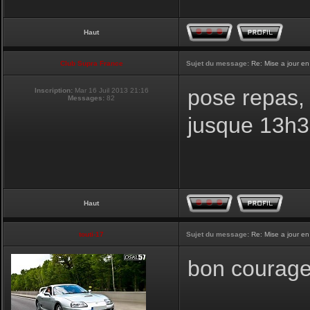
Haut
Club Supra France
Sujet du message:
Re: Mise a jour en
pose repas, 
Inscription:
Mar 16 Juil 2013 21:16
Messages:
82
jusque 13h
Haut
touti-17
Sujet du message:
Re: Mise a jour en
bon courage