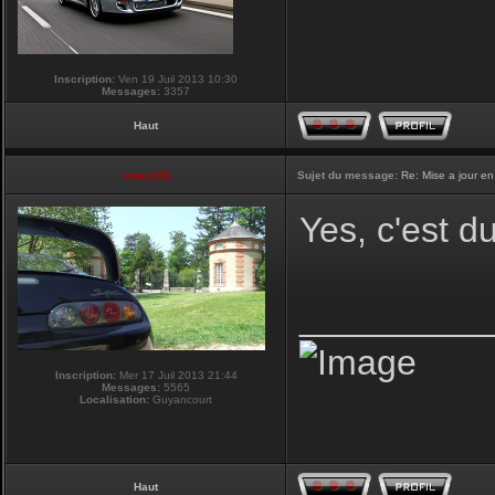
Inscription:
Ven 19 Juil 2013 10:30
Messages:
3357
Haut
vmax330
Sujet du message:
Re: Mise a jour en
Yes, c'est d
_________
Inscription:
Mer 17 Juil 2013 21:44
Messages:
5565
Localisation:
Guyancourt
Haut