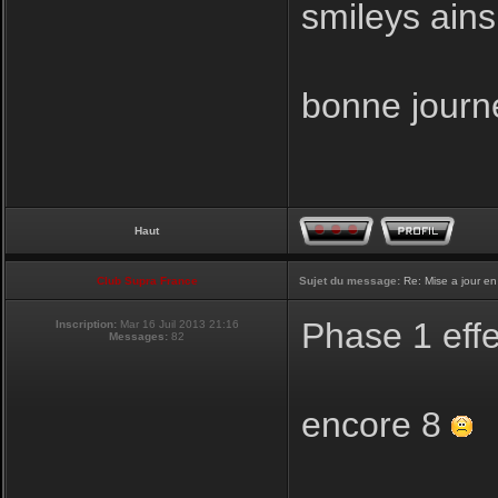
smileys ainsi
bonne journ
Haut
Club Supra France
Sujet du message:
Re: Mise a jour en
Phase 1 eff
Inscription:
Mar 16 Juil 2013 21:16
Messages:
82
encore 8