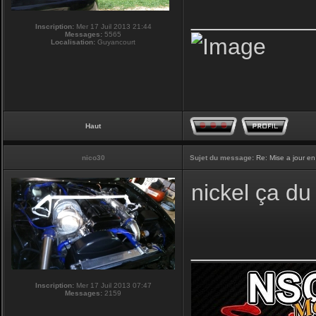
_________
Inscription:
Mer 17 Juil 2013 21:44
Messages:
5565
Localisation:
Guyancourt
Haut
nico30
Sujet du message:
Re: Mise a jour en
nickel ça du 
_________
Inscription:
Mer 17 Juil 2013 07:47
Messages:
2159