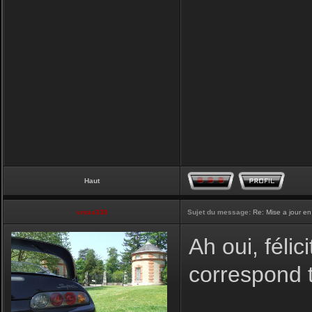
Haut
vmax330
Sujet du message:
Re: Mise a jour en
Ah oui, félic
correspond t