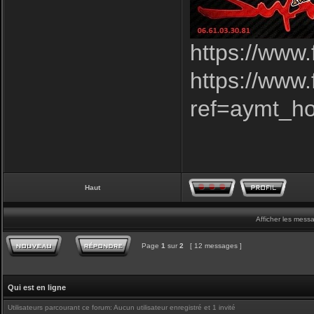
https://www
https://www
ref=aymt_h
Haut
Afficher les mess
Page
1
sur
2
[ 12 messages ]
Qui est en ligne
Utilisateurs parcourant ce forum: Aucun utilisateur enregistré et 1 invité