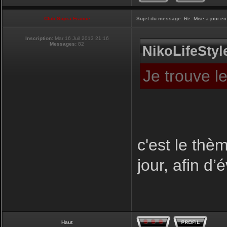
Club Supra France
Sujet du message:
Re: Mise a jour en
Inscription:
Mar 16 Juil 2013 21:16
Messages:
82
NikoLifeStyle
Je trouve l
c'est le thèm
jour, afin d’
Haut