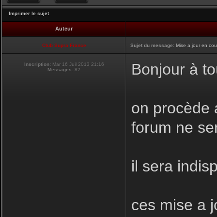
Imprimer le sujet
Auteur
Club Supra France
Sujet du message:
Mise a jour en cou
Bonjour à to
Inscription:
Mar 16 Juil 2013 21:16
Messages:
82
on procède a
forum ne se
il sera indis
ces mise a j