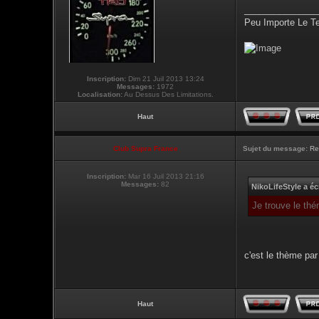
_______________
Peu Importe Le T
Inscription:
Dim 21 Juil 2013 13:24
Messages:
1972
Localisation:
Au Dessus Des Limitations.
Haut
Club Supra France
Sujet du message:
Re
Inscription:
Mar 16 Juil 2013 21:16
Messages:
82
NikoLifeStyle a écr
Je trouve le thé
c'est le thème par 
Haut