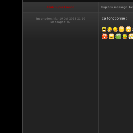
Club Supra France
Sujet du message:
Re
ca fonctionne :
Inscription:
Mar 16 Juil 2013 21:16
Messages:
82