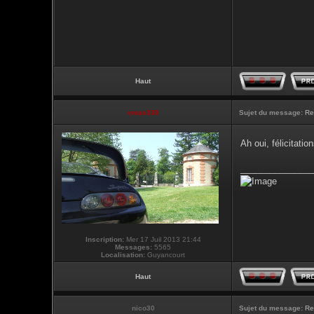
Haut
vmax330
Sujet du message:
Re
Ah oui, félicitati
_______________
Inscription:
Mer 17 Juil 2013 21:44
Messages:
5565
Localisation:
Guyancourt
Haut
nico30
Sujet du message:
Re