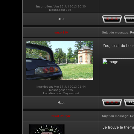
Inscription:
Ven 19 Juil 2013 10:30
Messages:
3357
Haut
vmax330
Sujet du message:
Re
Yes, c'est du boul
_______________
Inscription:
Mer 17 Juil 2013 21:44
Messages:
5565
Localisation:
Guyancourt
Haut
NikoLifeStyle
Sujet du message:
Re
Je trouve le théme