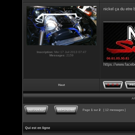
nickel ça du etre 
_______________
Inscription:
Mer 17 Juil 2013 07:47
Messages:
2159
https://www.faceb
Haut
Af
Page
1
sur
2
[ 12 messages ]
Qui est en ligne