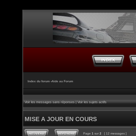
Index du forum
‹
Aide au Forum
Voir les messages sans réponses
|
Voir les sujets actifs
MISE A JOUR EN COURS
Page
1
sur
2
[ 12 messages ]