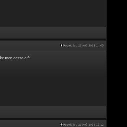
Posté:
Jeu 29 Aoû 2013 14:05
aire mon casse-c***
Posté:
Jeu 29 Aoû 2013 16:12