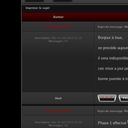
Imprimer le sujet
Auteur
Club Supra France
Sujet du message:
Mi
Bonjour à tous,
Inscription:
Mar 16 Juil 2013 21:16
Messages:
82
on procède aujour
il sera indisponibl
ces mise a jour pe
bonne journée à t
Haut
Club Supra France
Sujet du message:
Re
Inscription:
Mar 16 Juil 2013 21:16
Phase 1 effectué
Messages:
82