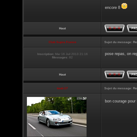
encore 8
Haut
Club Supra France
Sujet du message:
Re
pose repas, on re
Inscription:
Mar 16 Juil 2013 21:16
Messages:
82
Haut
touti-17
Sujet du message:
Re
bon courage pour 