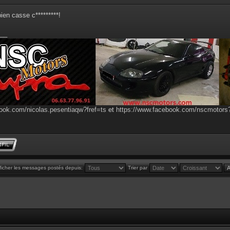
bien casse c*********!
__
ook.com/nicolas.pesentiaqw?fref=ts
et
https://www.facebook.com/nscmotor
ficher les messages postés depuis:
Trier par