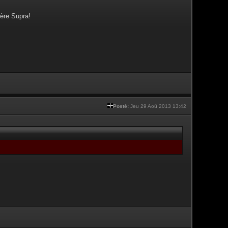
ère Supra!
Posté:
Jeu 29 Aoû 2013 13:42