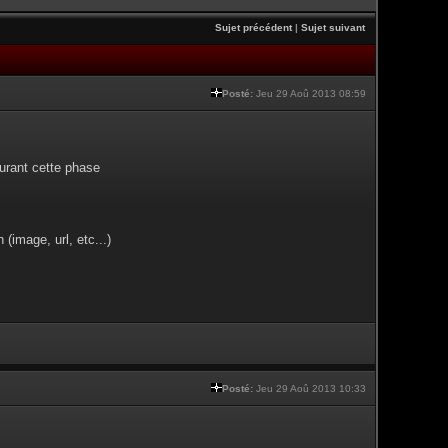
Sujet précédent
|
Sujet suivant
Posté:
Jeu 29 Aoû 2013 08:59
urant cette phase
(image, url, etc...)
Posté:
Jeu 29 Aoû 2013 10:33