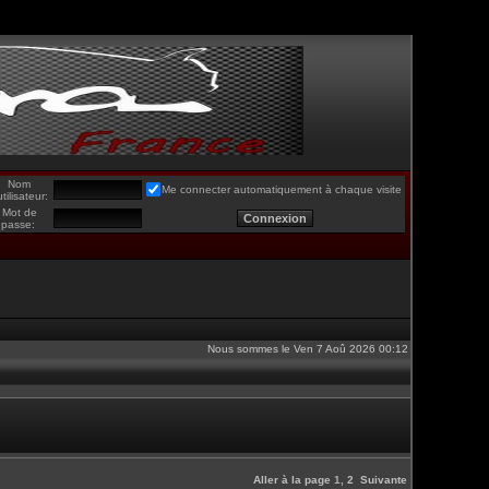
Nom
Me connecter automatiquement à chaque visite
utilisateur:
Mot de
passe:
Nous sommes le Ven 7 Aoû 2026 00:12
Aller à la page
1
,
2
Suivante