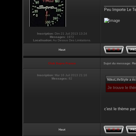
_______________
Peu Importe Le T
Inscription:
Dim 21 Juil 2013 13:24
Messages:
1972
Localisation:
Au Dessus Des Limitations.
Haut
Club Supra France
Sujet du message:
Re
Inscription:
Mar 16 Juil 2013 21:16
Messages:
82
NikoLifeStyle a écr
Je trouve le thé
c'est le thème par 
Haut