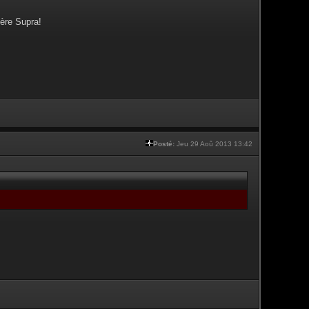
ère Supra!
Posté:
Jeu 29 Aoû 2013 13:42