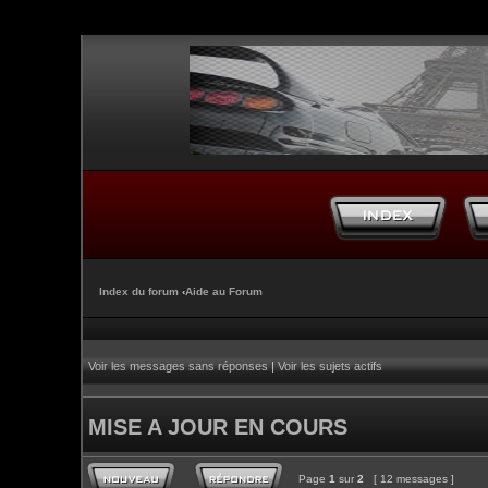
Index du forum
‹
Aide au Forum
Voir les messages sans réponses
|
Voir les sujets actifs
MISE A JOUR EN COURS
Page
1
sur
2
[ 12 messages ]