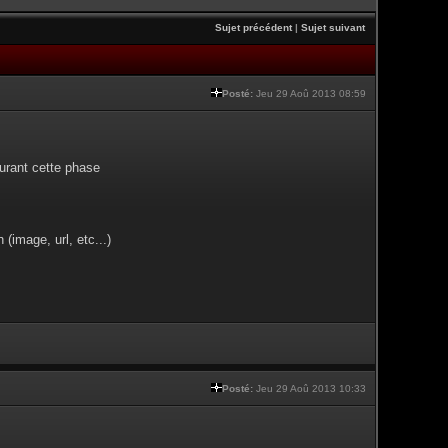
Sujet précédent
|
Sujet suivant
Posté:
Jeu 29 Aoû 2013 08:59
urant cette phase
(image, url, etc...)
Posté:
Jeu 29 Aoû 2013 10:33