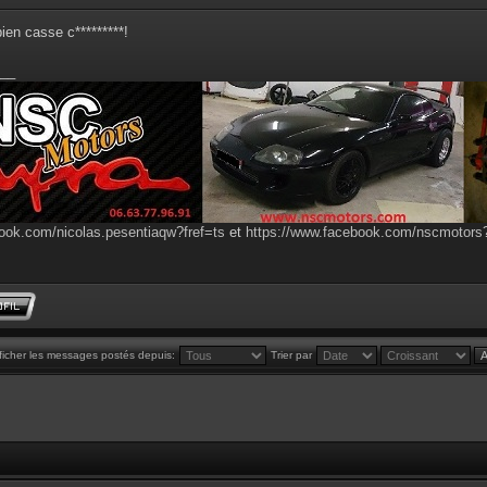
bien casse c*********!
__
ook.com/nicolas.pesentiaqw?fref=ts
et
https://www.facebook.com/nscmotor
ficher les messages postés depuis:
Trier par