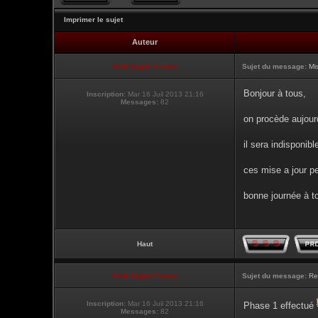
Imprimer le sujet
Auteur
Club Supra France
Sujet du message:
Mi
Bonjour à tous,
Inscription:
Mar 16 Juil 2013 21:16
Messages:
82
on procède aujour
il sera indisponibl
ces mise a jour pe
bonne journée à t
Haut
Club Supra France
Sujet du message:
Re
Inscription:
Mar 16 Juil 2013 21:16
Phase 1 effectué
Messages:
82