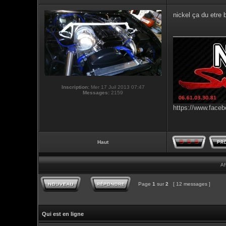
nickel ça du etre 
_______________
Inscription:
Mer 17 Juil 2013 07:47
Messages:
2159
https://www.faceb
Haut
Af
Page
1
sur
2
[ 12 messages ]
Qui est en ligne