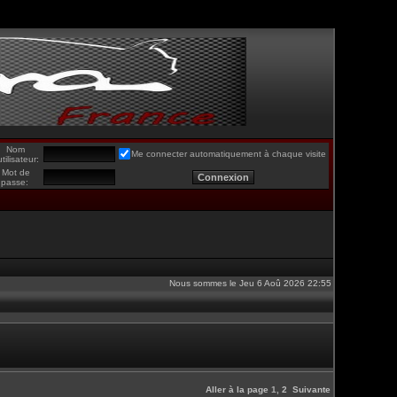
Nom
Me connecter automatiquement à chaque visite
utilisateur:
Mot de
passe:
Nous sommes le Jeu 6 Aoû 2026 22:55
Aller à la page
1
,
2
Suivante