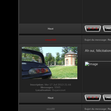
Haut
vmax330
Sujet du message:
Re
Ah oui, félicitati
_______________
Inscription:
Mer 17 Juil 2013 21:44
Messages:
5565
Localisation:
Guyancourt
Haut
nico30
Sujet du message:
Re