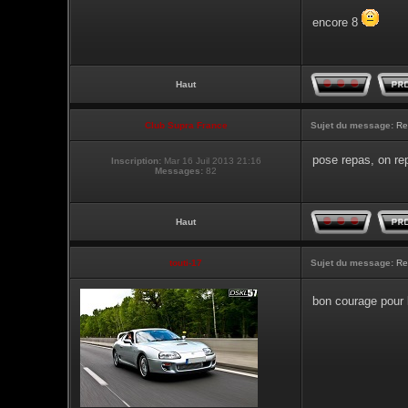
encore 8
Haut
Club Supra France
Sujet du message:
Re
pose repas, on re
Inscription:
Mar 16 Juil 2013 21:16
Messages:
82
Haut
touti-17
Sujet du message:
Re
bon courage pour 