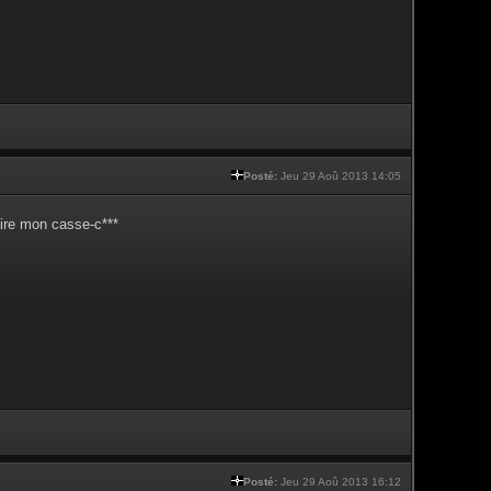
Posté:
Jeu 29 Aoû 2013 14:05
aire mon casse-c***
Posté:
Jeu 29 Aoû 2013 16:12