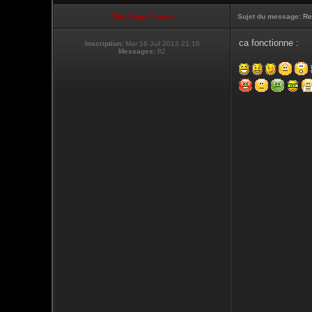
Club Supra France
Sujet du message:
Re
ca fonctionne :
Inscription:
Mar 16 Juil 2013 21:16
Messages:
82