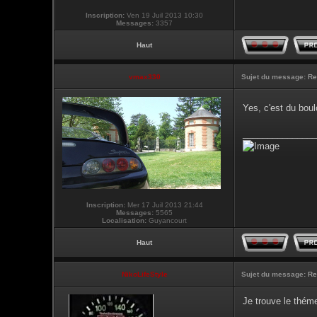
Inscription:
Ven 19 Juil 2013 10:30
Messages:
3357
Haut
vmax330
Sujet du message:
Re
Yes, c'est du boul
_______________
Inscription:
Mer 17 Juil 2013 21:44
Messages:
5565
Localisation:
Guyancourt
Haut
NikoLifeStyle
Sujet du message:
Re
Je trouve le théme