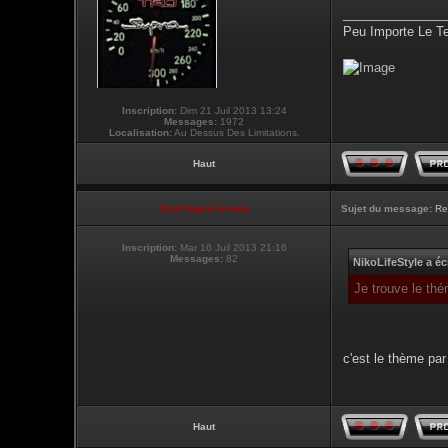
_______________
Peu Importe Le T
Inscription:
Dim 21 Juil 2013 13:24
Messages:
1972
Localisation:
Au Dessus Des Limitations.
Haut
Club Supra France
Sujet du message:
Re
Inscription:
Mar 16 Juil 2013 21:16
Messages:
82
NikoLifeStyle a écr
Je trouve le thé
c'est le thème par 
Haut