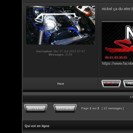
nickel ça du etre 
_______________
Inscription:
Mer 17 Juil 2013 07:47
Messages:
2159
https://www.faceb
Haut
Af
Page
1
sur
2
[ 12 messages ]
Qui est en ligne