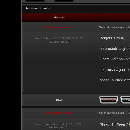
Imprimer le sujet
Auteur
Club Supra France
Sujet du message:
Mi
Bonjour à tous,
Inscription:
Mar 16 Juil 2013 21:16
Messages:
82
on procède aujour
il sera indisponibl
ces mise a jour pe
bonne journée à t
Haut
Club Supra France
Sujet du message:
Re
Inscription:
Mar 16 Juil 2013 21:16
Phase 1 effectué
Messages:
82