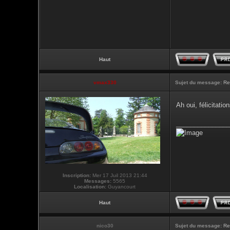
Haut
vmax330
Sujet du message:
Re
Ah oui, félicitati
_______________
Inscription:
Mer 17 Juil 2013 21:44
Messages:
5565
Localisation:
Guyancourt
Haut
nico30
Sujet du message:
Re