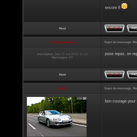
encore 8
Haut
Club Supra France
Sujet du message:
Re
pose repas, on re
Inscription:
Mar 16 Juil 2013 21:16
Messages:
82
Haut
touti-17
Sujet du message:
Re
bon courage pour 