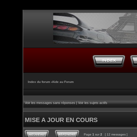
Index du forum
‹
Aide au Forum
Voir les messages sans réponses
|
Voir les sujets actifs
MISE A JOUR EN COURS
Page
1
sur
2
[ 12 messages ]