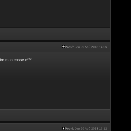
Posté:
Jeu 29 Aoû 2013 14:05
aire mon casse-c***
Posté:
Jeu 29 Aoû 2013 16:12