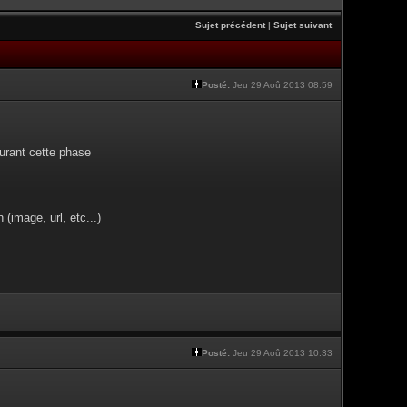
Sujet précédent
|
Sujet suivant
Posté:
Jeu 29 Aoû 2013 08:59
urant cette phase
(image, url, etc...)
Posté:
Jeu 29 Aoû 2013 10:33