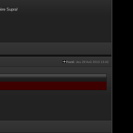
ère Supra!
Posté:
Jeu 29 Aoû 2013 13:42