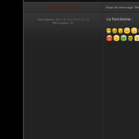
Club Supra France
Sujet du message:
Re
ca fonctionne :
Inscription:
Mar 16 Juil 2013 21:16
Messages:
82