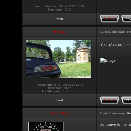
Inscription:
Ven 19 Juil 2013 10:30
Messages:
3357
Haut
vmax330
Sujet du message:
Re
Yes, c'est du boul
_______________
Inscription:
Mer 17 Juil 2013 21:44
Messages:
5565
Localisation:
Guyancourt
Haut
NikoLifeStyle
Sujet du message:
Re
Je trouve le théme