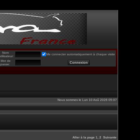
Nom
Me connecter automatiquement à chaque visite
utilisateur:
Mot de
passe:
Nous sommes le Lun 10 Aoû 2026 05:07
Aller à la page
1
,
2
Suivante