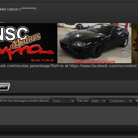
bien casse c*********!
__
ook.com/nicolas.pesentiaqw?fref=ts
et
https://www.facebook.com/nscmotor
ficher les messages postés depuis:
Trier par