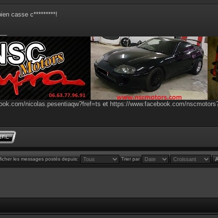
bien casse c*********!
__
ook.com/nicolas.pesentiaqw?fref=ts
et
https://www.facebook.com/nscmotor
ficher les messages postés depuis:
Trier par