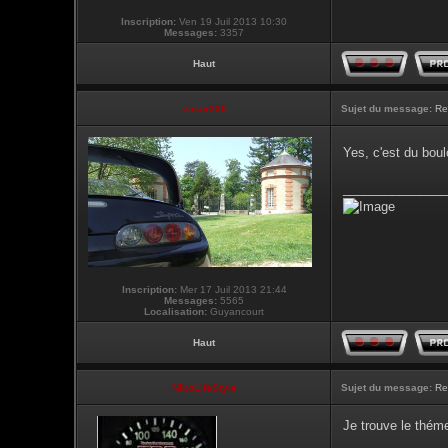
Inscription:
Ven 19 Juil 2013 10:30
Messages:
3357
Haut
vmax330
Sujet du message:
Re
Yes, c'est du boul
_______________
Inscription:
Mer 17 Juil 2013 21:44
Messages:
5565
Localisation:
Guyancourt
Haut
NikoLifeStyle
Sujet du message:
Re
Je trouve le théme