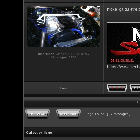
nickel ça du etre 
_______________
Inscription:
Mer 17 Juil 2013 07:47
Messages:
2159
https://www.faceb
Haut
Af
Page
1
sur
2
[ 12 messages ]
Qui est en ligne