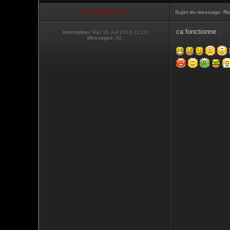
Club Supra France
Sujet du message:
Re
ca fonctionne :
Inscription:
Mar 16 Juil 2013 21:16
Messages:
82