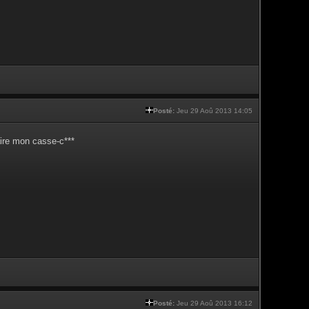
Posté:
Jeu 29 Aoû 2013 14:05
aire mon casse-c***
Posté:
Jeu 29 Aoû 2013 16:12