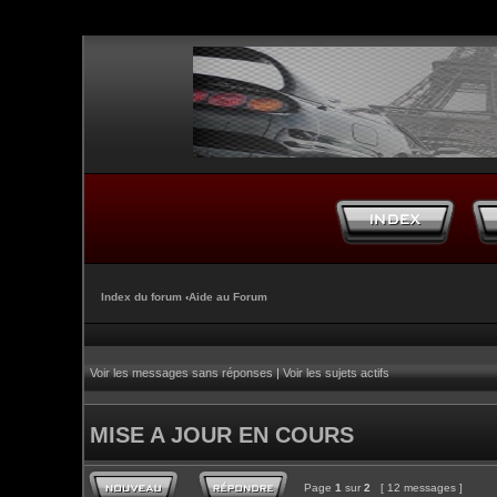
Index du forum
‹
Aide au Forum
Voir les messages sans réponses
|
Voir les sujets actifs
MISE A JOUR EN COURS
Page
1
sur
2
[ 12 messages ]