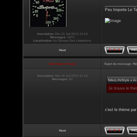
_______________
Peu Importe Le T
Inscription:
Dim 21 Juil 2013 13:24
Messages:
1972
Localisation:
Au Dessus Des Limitations.
Haut
Club Supra France
Sujet du message:
Re
Inscription:
Mar 16 Juil 2013 21:16
Messages:
82
NikoLifeStyle a écr
Je trouve le thé
c'est le thème par 
Haut