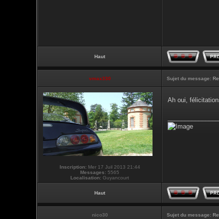
Haut
vmax330
Sujet du message:
Re
Ah oui, félicitati
_______________
Inscription:
Mer 17 Juil 2013 21:44
Messages:
5565
Localisation:
Guyancourt
Haut
nico30
Sujet du message:
Re