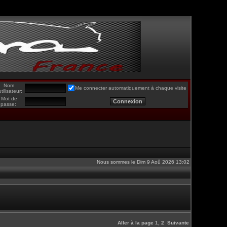
Nom
Me connecter automatiquement à chaque visite
utilisateur:
Mot de
passe:
Nous sommes le Dim 9 Aoû 2026 13:02
Aller à la page
1
,
2
Suivante