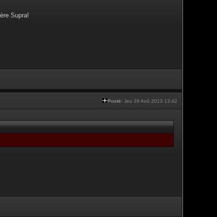
ère Supra!
Posté:
Jeu 29 Aoû 2013 13:42