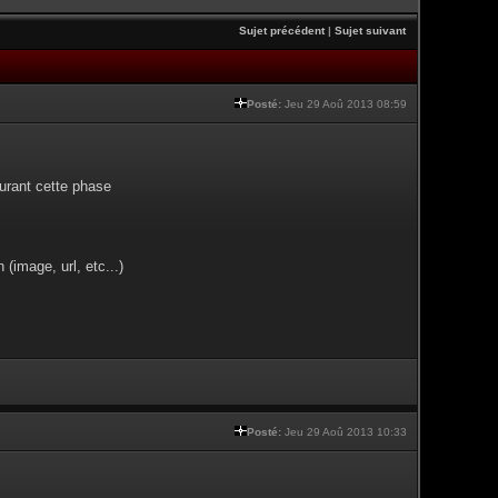
Sujet précédent
|
Sujet suivant
Posté:
Jeu 29 Aoû 2013 08:59
urant cette phase
(image, url, etc...)
Posté:
Jeu 29 Aoû 2013 10:33