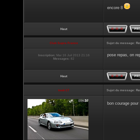
encore 8
Haut
Club Supra France
Sujet du message:
Re
pose repas, on re
Inscription:
Mar 16 Juil 2013 21:16
Messages:
82
Haut
touti-17
Sujet du message:
Re
bon courage pour 