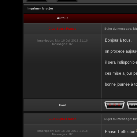
Imprimer le sujet
Auteur
Club Supra France
Sujet du message:
Mi
Bonjour à tous,
Inscription:
Mar 16 Juil 2013 21:16
Messages:
82
on procède aujour
il sera indisponibl
ces mise a jour pe
bonne journée à t
Haut
Club Supra France
Sujet du message:
Re
Inscription:
Mar 16 Juil 2013 21:16
Phase 1 effectué
Messages:
82