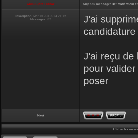
Club Supra France
Sujet du message:
Re: Modérateur et
J'ai supprim
Inscription:
Mar 16 Juil 2013 21:16
Messages:
82
candidature
J'ai reçu de
pour valider 
poser
Haut
Afficher les mess