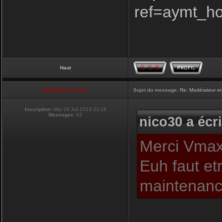
ref=aymt_h
Haut
Club Supra France
Sujet du message:
Re: Modérateur et
Inscription:
Mar 16 Juil 2013 21:16
Messages:
82
nico30 a écri
Merci Vmax,
Euh faut et
maintenance