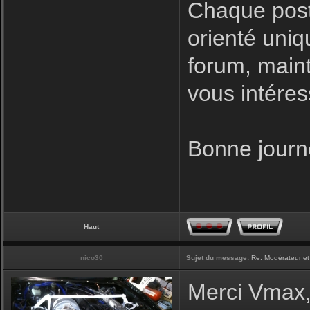
Chaque post
orienté uniq
forum, maint
vous intéres
Bonne journ
Haut
nico30
Sujet du message:
Re: Modérateur et
Merci Vmax, 