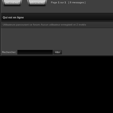
Page
1
sur
1
[ 8 messages ]
Qui est en ligne
Utilisateurs parcourant ce forum: Aucun utilisateur enregistré et 2 invités
Rechercher: