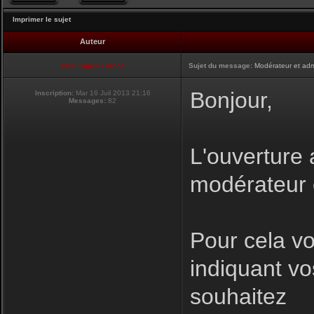
Imprimer le sujet
Auteur
Club Supra France
Sujet du message:
Modérateur et adm
Bonjour,
Inscription:
Mar 16 Juil 2013 21:16
Messages:
82
L'ouverture 
modérateur e
Pour cela v
indiquant vo
souhaitez