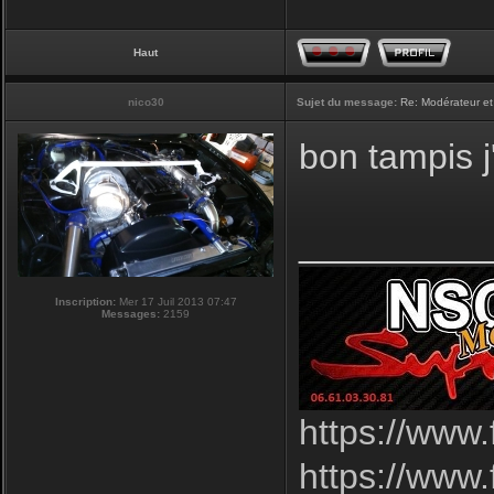
Haut
nico30
Sujet du message:
Re: Modérateur et
bon tampis j'
_________
Inscription:
Mer 17 Juil 2013 07:47
Messages:
2159
https://www
https://www