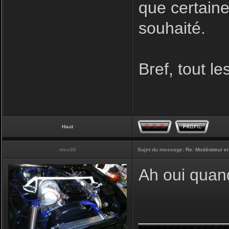
que certaine
souhaité.
Bref, tout l
Haut
nico30
Sujet du message:
Re: Modérateur et
Ah oui quan
_________