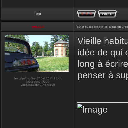
Haut
vmax330
Sujet du message:
Re: Modérateur et
Vieille habi
idée de qui 
long à écrire
penser à su
Inscription:
Mer 17 Juil 2013 21:44
Messages:
5565
Localisation:
Guyancourt
_________