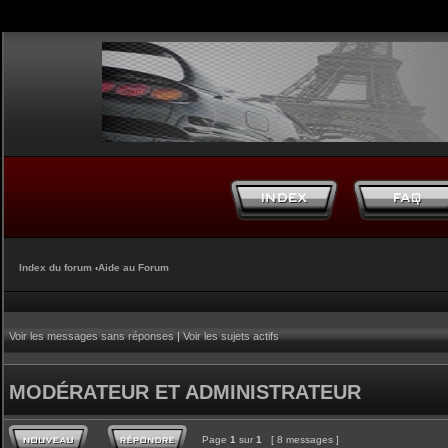
Index du forum
‹
Aide au Forum
Voir les messages sans réponses
|
Voir les sujets actifs
MODÉRATEUR ET ADMINISTRATEUR
Page
1
sur
1
[ 8 messages ]