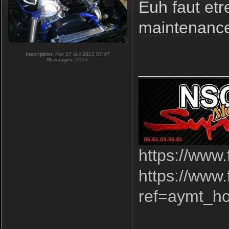
Euh faut etr
maintenance
Inscription:
Mer 17 Juil 2013 07:47
Messages:
2159
_________
https://www
https://www
ref=aymt_h