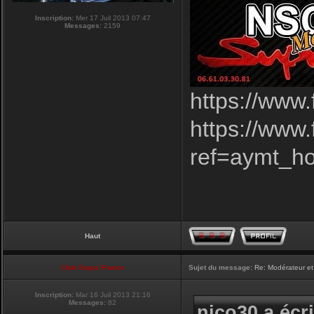
Inscription:
Mer 17 Juil 2013 07:47
Messages:
2159
https://www
https://www
ref=aymt_h
Haut
Club Supra France
Sujet du message:
Re: Modérateur et
Inscription:
Mar 16 Juil 2013 21:16
Messages:
82
nico30 a écri