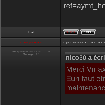
ref=aymt_h
Haut
Club Supra France
Sujet du message:
Re: Modérateur et
Inscription:
Mar 16 Juil 2013 21:16
Messages:
82
nico30 a écri
Merci Vmax,
Euh faut et
maintenance