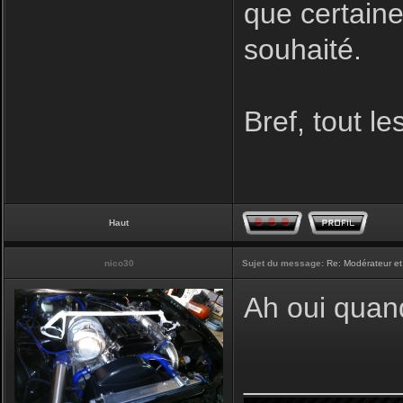
que certaine
souhaité.
Bref, tout l
Haut
nico30
Sujet du message:
Re: Modérateur et
Ah oui quan
_________