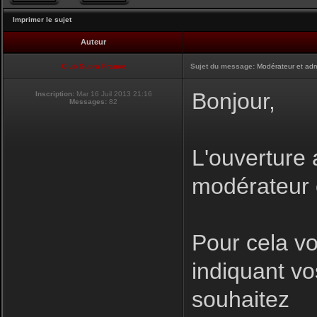
Imprimer le sujet
Auteur
Club Supra France
Sujet du message:
Modérateur et adm
Bonjour,
Inscription:
Mar 16 Juil 2013 21:16
Messages:
82
L'ouverture 
modérateur e
Pour cela v
indiquant vo
souhaitez