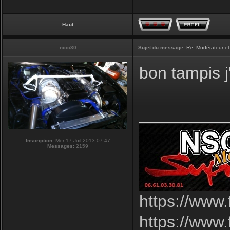
Haut
nico30
Sujet du message:
Re: Modérateur et
bon tampis j'
_________
Inscription:
Mer 17 Juil 2013 07:47
Messages:
2159
https://www
https://www