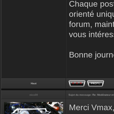
Chaque post
orienté uniq
forum, maint
vous intéres
Bonne journ
Haut
nico30
Sujet du message:
Re: Modérateur et
Merci Vmax, 