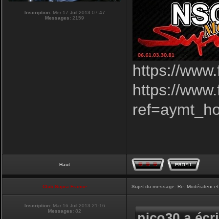
Inscription:
Mer 17 Juil 2013 07:47
Messages:
2159
https://www
https://www
ref=aymt_h
Haut
Club Supra France
Sujet du message:
Re: Modérateur et
Inscription:
Mar 16 Juil 2013 21:16
Messages:
82
nico30 a écri