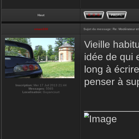
Haut
vmax330
Sujet du message:
Re: Modérateur et
Vieille habi
idée de qui 
long à écrire
penser à su
Inscription:
Mer 17 Juil 2013 21:44
Messages:
5565
Localisation:
Guyancourt
_________