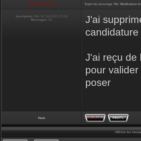
Club Supra France
Sujet du message:
Re: Modérateur et
J'ai supprim
Inscription:
Mar 16 Juil 2013 21:16
Messages:
82
candidature
J'ai reçu de
pour valider 
poser
Haut
Afficher les mess