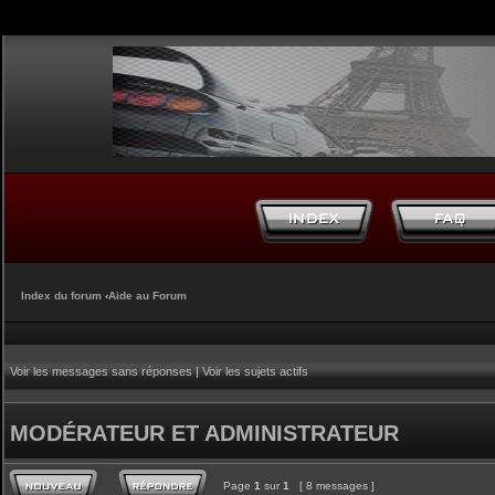
Index du forum
‹
Aide au Forum
Voir les messages sans réponses
|
Voir les sujets actifs
MODÉRATEUR ET ADMINISTRATEUR
Page
1
sur
1
[ 8 messages ]