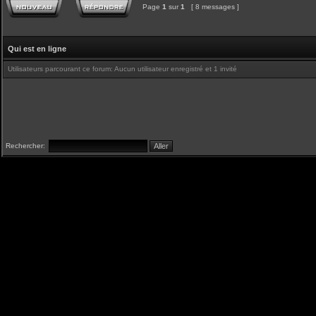
Page
1
sur
1
[ 8 messages ]
Qui est en ligne
Utilisateurs parcourant ce forum: Aucun utilisateur enregistré et 1 invité
Rechercher: