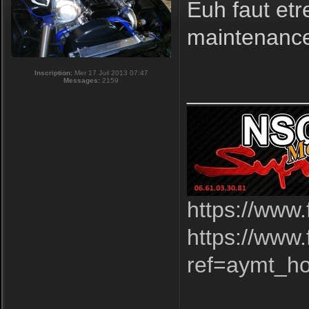
Euh faut etr
maintenance
Inscription:
Mer 17 Juil 2013 07:47
Messages:
2159
_________
https://www
https://www
ref=aymt_h