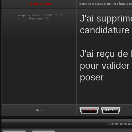
Club Supra France
Sujet du message:
Re: Modérateur et
J'ai supprim
Inscription:
Mar 16 Juil 2013 21:16
Messages:
82
candidature
J'ai reçu de
pour valider 
poser
Haut
Afficher les mess