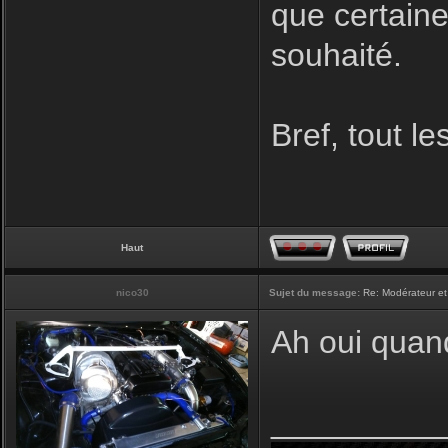
que certaine
souhaité.
Bref, tout l
Haut
nico30
Sujet du message:
Re: Modérateur et
Ah oui quan
_________