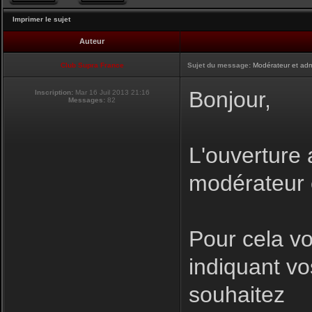
Imprimer le sujet
Auteur
Club Supra France
Sujet du message:
Modérateur et adm
Bonjour,
Inscription:
Mar 16 Juil 2013 21:16
Messages:
82
L'ouverture 
modérateur e
Pour cela v
indiquant vo
souhaitez