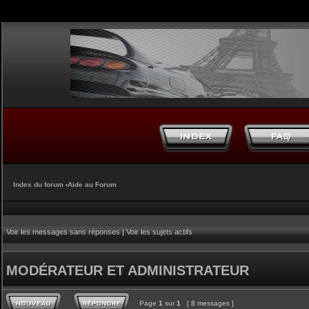
Index du forum
‹
Aide au Forum
Voir les messages sans réponses
|
Voir les sujets actifs
MODÉRATEUR ET ADMINISTRATEUR
Page
1
sur
1
[ 8 messages ]