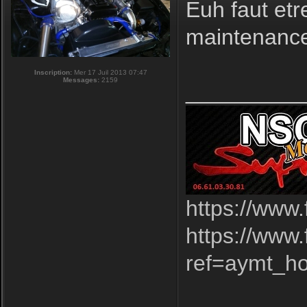
Euh faut etr
maintenance
Inscription:
Mer 17 Juil 2013 07:47
Messages:
2159
_________
https://www
https://www
ref=aymt_h