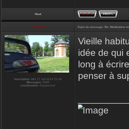
Haut
vmax330
Sujet du message:
Re: Modérateur et
Vieille habi
idée de qui 
long à écrire
penser à su
Inscription:
Mer 17 Juil 2013 21:44
Messages:
5565
Localisation:
Guyancourt
_________