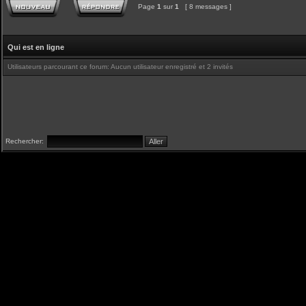
Page
1
sur
1
[ 8 messages ]
Qui est en ligne
Utilisateurs parcourant ce forum: Aucun utilisateur enregistré et 2 invités
Rechercher: