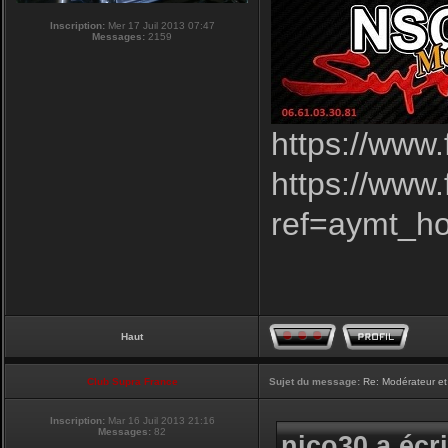
Inscription:
Mer 17 Juil 2013 07:47
Messages:
2159
https://www
https://www
ref=aymt_h
Haut
Club Supra France
Sujet du message:
Re: Modérateur et
Inscription:
Mar 16 Juil 2013 21:16
Messages:
82
nico30 a écri