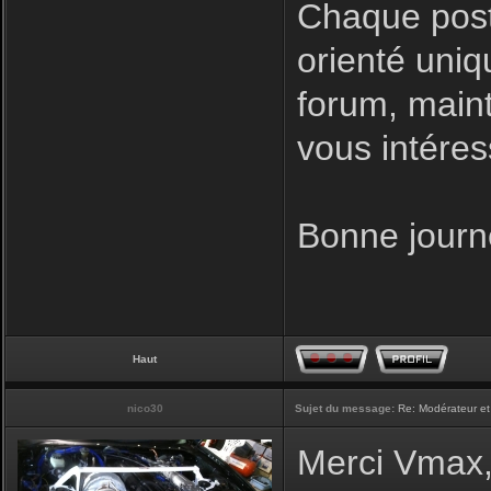
Chaque post
orienté uniq
forum, maint
vous intéres
Bonne journ
Haut
nico30
Sujet du message:
Re: Modérateur et
Merci Vmax, 