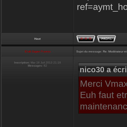
ref=aymt_h
Haut
Club Supra France
Sujet du message:
Re: Modérateur et
Inscription:
Mar 16 Juil 2013 21:16
Messages:
82
nico30 a écri
Merci Vmax,
Euh faut et
maintenance