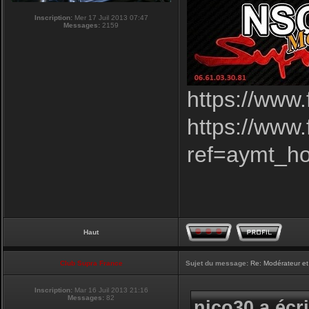
Inscription:
Mer 17 Juil 2013 07:47
Messages:
2159
https://www
https://www
ref=aymt_h
Haut
Club Supra France
Sujet du message:
Re: Modérateur et
Inscription:
Mar 16 Juil 2013 21:16
Messages:
82
nico30 a écri