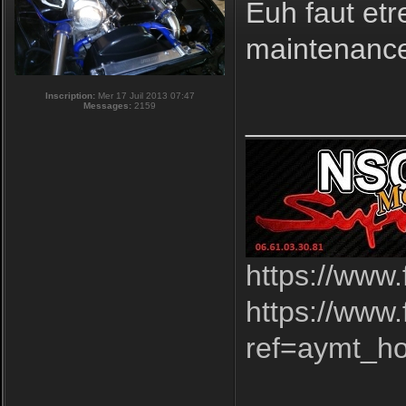
Euh faut etr
maintenance
Inscription:
Mer 17 Juil 2013 07:47
Messages:
2159
_________
https://www
https://www
ref=aymt_h