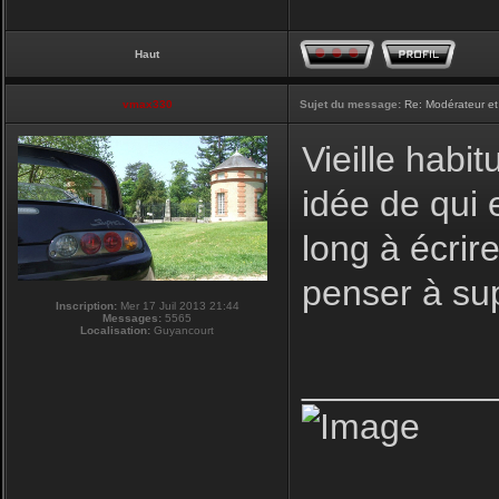
Haut
vmax330
Sujet du message:
Re: Modérateur et
Vieille habi
idée de qui 
long à écrire
penser à su
Inscription:
Mer 17 Juil 2013 21:44
Messages:
5565
Localisation:
Guyancourt
_________