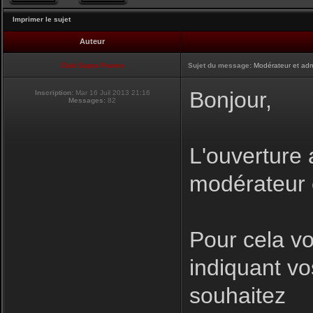
Imprimer le sujet
Auteur
Club Supra France
Sujet du message:
Modérateur et adm
Bonjour,
Inscription:
Mar 16 Juil 2013 21:16
Messages:
82
L'ouverture 
modérateur e
Pour cela v
indiquant vo
souhaitez