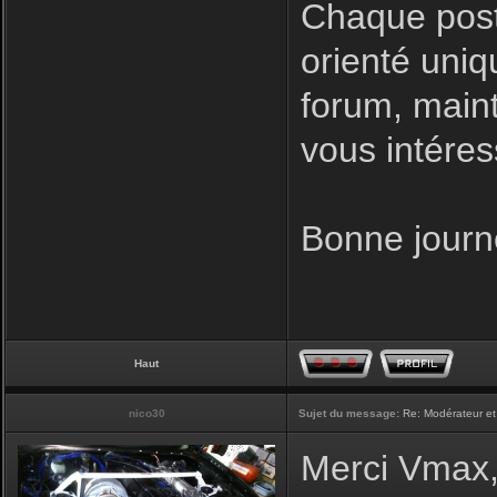
Chaque post
orienté uniq
forum, maint
vous intéres
Bonne journ
Haut
nico30
Sujet du message:
Re: Modérateur et
Merci Vmax, 