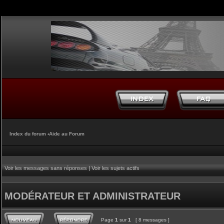
Index du forum
‹
Aide au Forum
Voir les messages sans réponses
|
Voir les sujets actifs
MODÉRATEUR ET ADMINISTRATEUR
Page
1
sur
1
[ 8 messages ]