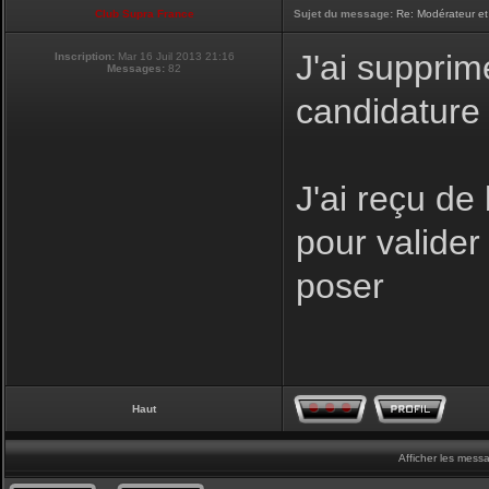
Club Supra France
Sujet du message:
Re: Modérateur et
J'ai supprim
Inscription:
Mar 16 Juil 2013 21:16
Messages:
82
candidature
J'ai reçu de
pour valider 
poser
Haut
Afficher les mess