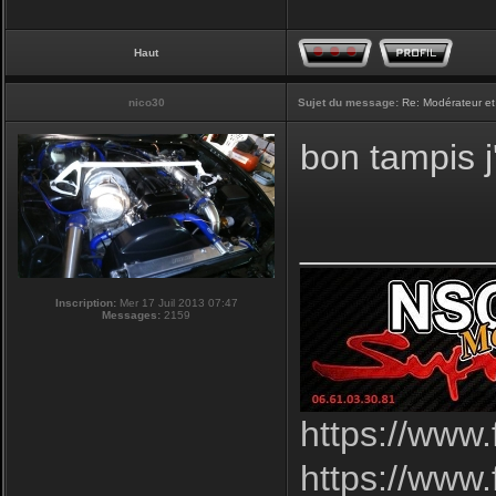
Haut
nico30
Sujet du message:
Re: Modérateur et
bon tampis j'
_________
Inscription:
Mer 17 Juil 2013 07:47
Messages:
2159
https://www
https://www