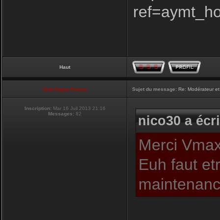
ref=aymt_h
Haut
Club Supra France
Sujet du message:
Re: Modérateur et
Inscription:
Mar 16 Juil 2013 21:16
Messages:
82
nico30 a écri
Merci Vmax,
Euh faut et
maintenance