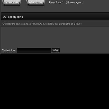
Page
1
sur
1
[ 8 messages ]
Qui est en ligne
Utilisateurs parcourant ce forum: Aucun utilisateur enregistré et 1 invité
Rechercher: