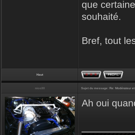
que certaine
souhaité.
Bref, tout l
Haut
nico30
Sujet du message:
Re: Modérateur et
Ah oui quan
_________