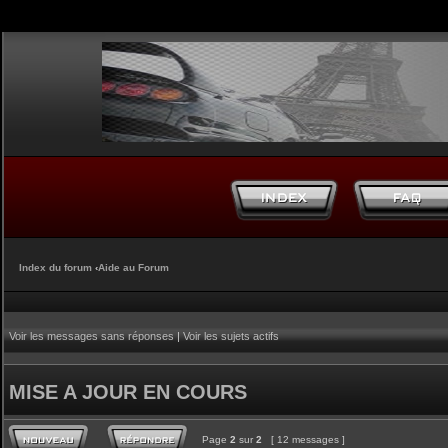
Index du forum
‹
Aide au Forum
Voir les messages sans réponses
|
Voir les sujets actifs
MISE A JOUR EN COURS
Page
2
sur
2
[ 12 messages ]