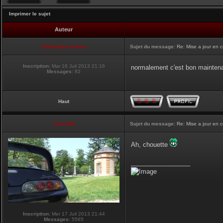
Imprimer le sujet
Auteur
Club Supra France
Sujet du message:
Re: Mise a jour en 
Inscription:
Mar 16 Juil 2013 21:16
normalement c'est bon mainten
Messages:
82
Haut
vmax330
Sujet du message:
Re: Mise a jour en 
Ah, chouette
_________________
Inscription:
Mer 17 Juil 2013 21:44
Messages:
5565