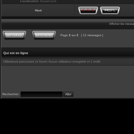
Localisation:
Guyancourt
Haut
Afficher les mess
Page
2
sur
2
[ 12 messages ]
Qui est en ligne
Utilisateurs parcourant ce forum: Aucun utilisateur enregistré et 1 invité
Rechercher: