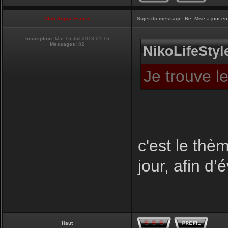
Club Supra France
Sujet du message:
Re: Mise a jour en
Inscription:
Mar 16 Juil 2013 21:16
Messages:
82
NikoLifeStyle
Je trouve l
c'est le thèm
jour, afin d’
Haut