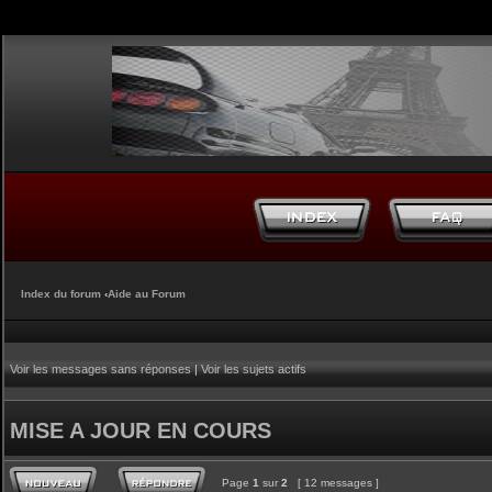
Index du forum
‹
Aide au Forum
Voir les messages sans réponses
|
Voir les sujets actifs
MISE A JOUR EN COURS
Page
1
sur
2
[ 12 messages ]