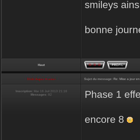
smileys ainsi
bonne journ
Haut
Club Supra France
Sujet du message:
Re: Mise a jour en
Phase 1 eff
Inscription:
Mar 16 Juil 2013 21:16
Messages:
82
encore 8