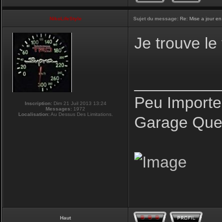
NikoLifeStyle
Sujet du message:
Re: Mise a jour en
Je trouve le
_________
Peu Importe
Inscription:
Dim 21 Juil 2013 13:24
Messages:
1972
Localisation:
Au Dessus Des Limitations.
Garage Que 
Haut