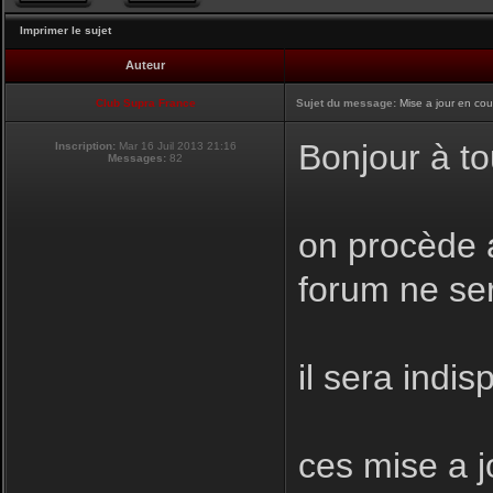
Imprimer le sujet
Auteur
Club Supra France
Sujet du message:
Mise a jour en cou
Bonjour à to
Inscription:
Mar 16 Juil 2013 21:16
Messages:
82
on procède a
forum ne se
il sera indis
ces mise a j