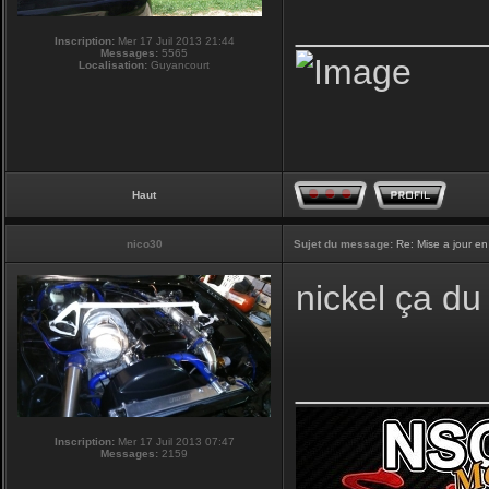
_________
Inscription:
Mer 17 Juil 2013 21:44
Messages:
5565
Localisation:
Guyancourt
Haut
nico30
Sujet du message:
Re: Mise a jour en
nickel ça du 
_________
Inscription:
Mer 17 Juil 2013 07:47
Messages:
2159