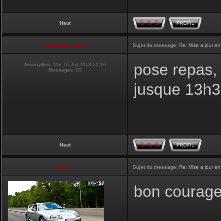
Haut
Club Supra France
Sujet du message:
Re: Mise a jour en
pose repas, 
Inscription:
Mar 16 Juil 2013 21:16
Messages:
82
jusque 13h
Haut
touti-17
Sujet du message:
Re: Mise a jour en
bon courage