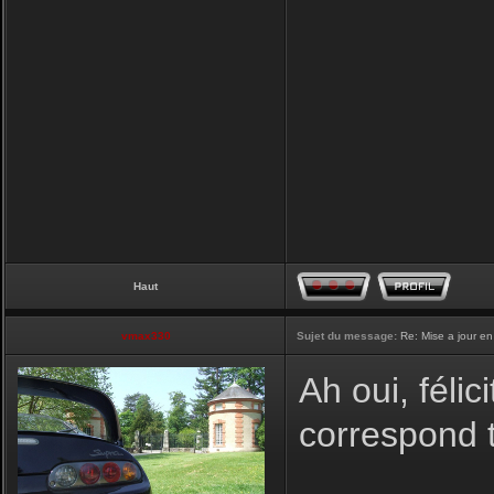
Haut
vmax330
Sujet du message:
Re: Mise a jour en
Ah oui, félic
correspond t