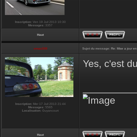
Inscription:
Ven 19 Juil 2013 10:30
Messages:
3357
Haut
vmax330
Sujet du message:
Re: Mise a jour en
Yes, c'est d
_________
Inscription:
Mer 17 Juil 2013 21:44
Messages:
5565
Localisation:
Guyancourt
Haut