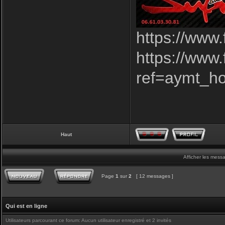
https://www
https://www
ref=aymt_h
Haut
Afficher les mess
Page
1
sur
2
[ 12 messages ]
Qui est en ligne
Utilisateurs parcourant ce forum: Aucun utilisateur enregistré et 2 invités