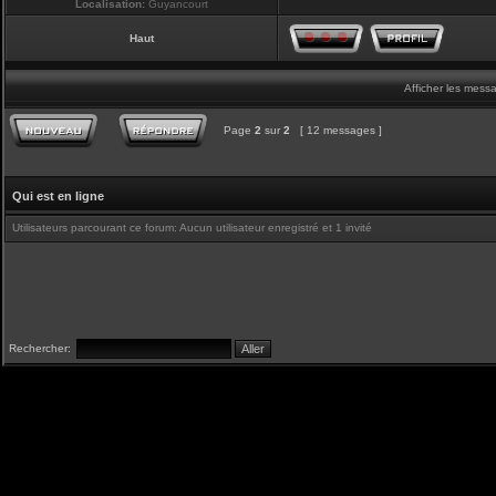
Localisation:
Guyancourt
Haut
Afficher les mess
Page
2
sur
2
[ 12 messages ]
Qui est en ligne
Utilisateurs parcourant ce forum: Aucun utilisateur enregistré et 1 invité
Rechercher: