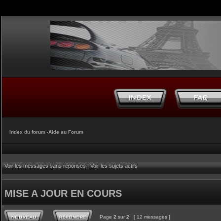
Index du forum
‹
Aide au Forum
Voir les messages sans réponses
|
Voir les sujets actifs
MISE A JOUR EN COURS
Page
2
sur
2
[ 12 messages ]