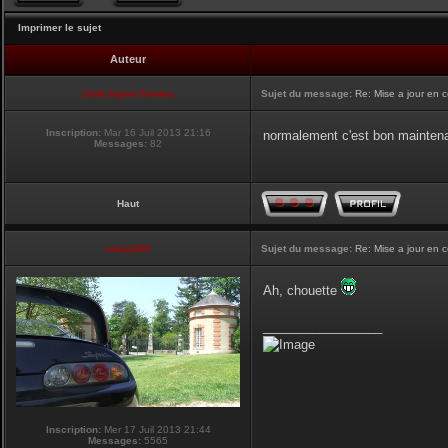
Imprimer le sujet
Auteur
Club Supra France
Sujet du message:
Re: Mise a jour en 
Inscription:
Mar 16 Juil 2013 21:16
normalement c'est bon mainten
Messages:
82
Haut
vmax330
Sujet du message:
Re: Mise a jour en 
Ah, chouette
_________________
Inscription:
Mer 17 Juil 2013 21:44
Messages:
5565