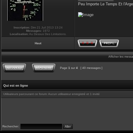
Peu Importe Le Temps Et l'Arg
Inscription:
Dim 21 Juil 2013 13:24
Messages:
1972
Localisation:
Au Dessus Des Limitations.
Haut
Afficher les mess
Page
1
sur
4
[ 40 messages ]
Qui est en ligne
Utilisateurs parcourant ce forum: Aucun utilisateur enregistré et 1 invité
Rechercher: