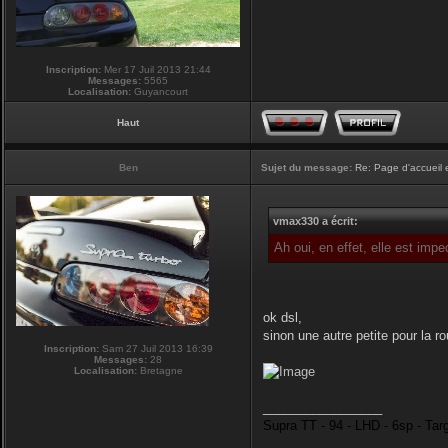
Inscription:
Mer 17 Juil 2013 21:44
Messages:
5565
Localisation:
Guyancourt
Haut
Ben
Sujet du message:
Re: Page d'accueil 
vmax330 a écrit:
Ah oui, en effet, elle est imp
ok dsl,
sinon une autre petite pour la r
Inscription:
Sam 27 Juil 2013 16:39
Messages:
28
Localisation:
Bretagne
_________________
Supra TT - 94 - LHD - 6sp - Tar