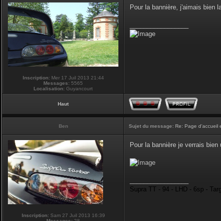
Pour la bannière, j'aimais bien la
_________________
Inscription:
Mer 17 Juil 2013 21:44
Messages:
5565
Localisation:
Guyancourt
Haut
Ben
Sujet du message:
Re: Page d'accueil 
Pour la bannière je verrais bie
_________________
Supra TT - 94 - LHD - 6sp - Tar
Inscription:
Sam 27 Juil 2013 16:39
Messages:
28