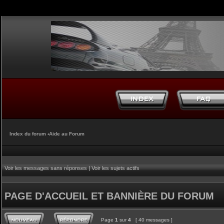
Index du forum
‹
Aide au Forum
Voir les messages sans réponses
|
Voir les sujets actifs
PAGE D'ACCUEIL ET BANNIÈRE DU FORUM
Page
1
sur
4
[ 40 messages ]