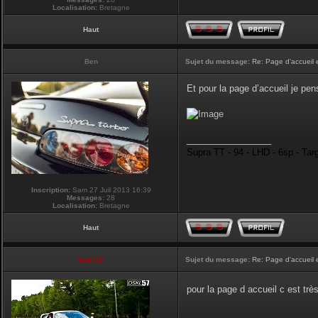
Localisation:
Bretagne
Haut
Ben
Sujet du message:
Re: Page d'accueil 
Et pour la page d’accueil je pen
_________________
Supra TT - 94 - LHD - 6sp - Tar
Inscription:
Sam 27 Juil 2013 16:39
Messages:
28
Localisation:
Bretagne
Haut
touti-17
Sujet du message:
Re: Page d'accueil 
pour la page d accueil c est tr