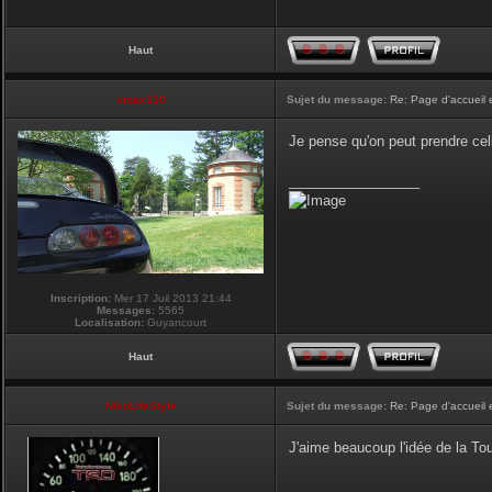
Haut
vmax330
Sujet du message:
Re: Page d'accueil 
Je pense qu'on peut prendre cel
_________________
Inscription:
Mer 17 Juil 2013 21:44
Messages:
5565
Localisation:
Guyancourt
Haut
NikoLifeStyle
Sujet du message:
Re: Page d'accueil 
J'aime beaucoup l'idée de la Tour
_________________