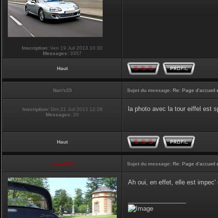
Inscription:
Ven 19 Juil 2013 10:30
Messages:
3357
Haut
Nan's25
Sujet du message:
Re: Page d'accueil 
la photo avec la tour eiffel est
Inscription:
Dim 21 Juil 2013 12:28
Messages:
20
Haut
vmax330
Sujet du message:
Re: Page d'accueil 
Ah oui, en effet, elle est impec
_________________