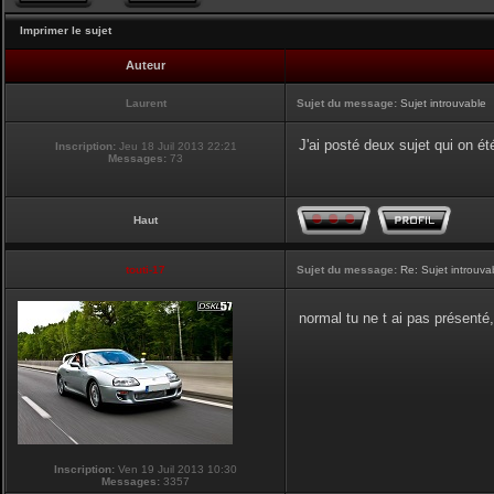
Imprimer le sujet
Auteur
Laurent
Sujet du message:
Sujet introuvable
J'ai posté deux sujet qui on été
Inscription:
Jeu 18 Juil 2013 22:21
Messages:
73
Haut
touti-17
Sujet du message:
Re: Sujet introuva
normal tu ne t ai pas présenté
Inscription:
Ven 19 Juil 2013 10:30
Messages:
3357