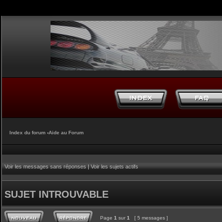
Index du forum
‹
Aide au Forum
Voir les messages sans réponses
|
Voir les sujets actifs
SUJET INTROUVABLE
Page
1
sur
1
[ 5 messages ]