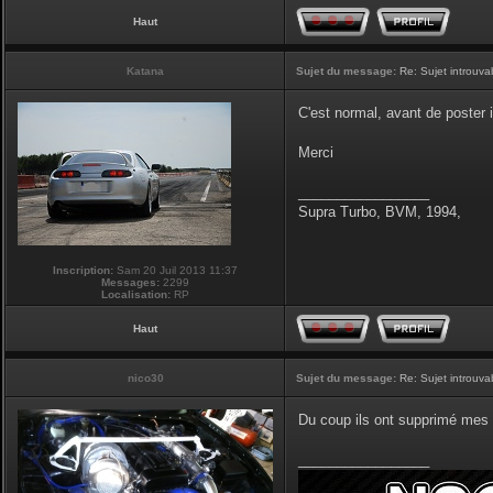
Haut
Katana
Sujet du message:
Re: Sujet introuva
C'est normal, avant de poster il
Merci
_________________
Supra Turbo, BVM, 1994,
Inscription:
Sam 20 Juil 2013 11:37
Messages:
2299
Localisation:
RP
Haut
nico30
Sujet du message:
Re: Sujet introuva
Du coup ils ont supprimé mes 
_________________