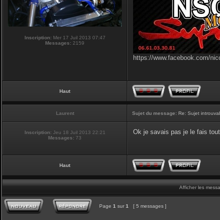
Inscription:
Mer 17 Juil 2013 07:47
Messages:
2159
https://www.facebook.com/nic
Haut
Laurent
Sujet du message:
Re: Sujet introuva
Ok je savais pas je le fais tout
Inscription:
Jeu 18 Juil 2013 22:21
Messages:
73
Haut
Afficher les mess
Page
1
sur
1
[ 5 messages ]