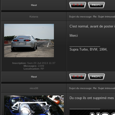
Haut
Katana
Sujet du message:
Re: Sujet introuva
C'est normal, avant de poster il
Merci
_________________
Supra Turbo, BVM, 1994,
Inscription:
Sam 20 Juil 2013 11:37
Messages:
2299
Localisation:
RP
Haut
nico30
Sujet du message:
Re: Sujet introuva
Du coup ils ont supprimé mes 
_________________