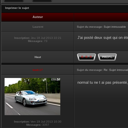
Imprimer le sujet
Auteur
Laurent
Sujet du message:
Sujet introuvable
J'ai posté deux sujet qui on été
Inscription:
Jeu 18 Juil 2013 22:21
Messages:
73
Haut
touti-17
Sujet du message:
Re: Sujet introuva
normal tu ne t ai pas présenté
Inscription:
Ven 19 Juil 2013 10:30
Messages:
3357