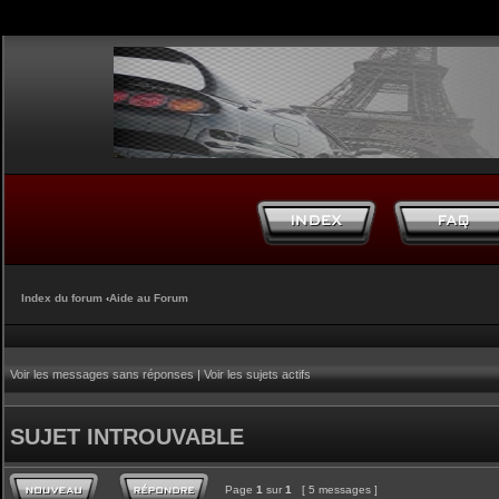
Index du forum
‹
Aide au Forum
Voir les messages sans réponses
|
Voir les sujets actifs
SUJET INTROUVABLE
Page
1
sur
1
[ 5 messages ]