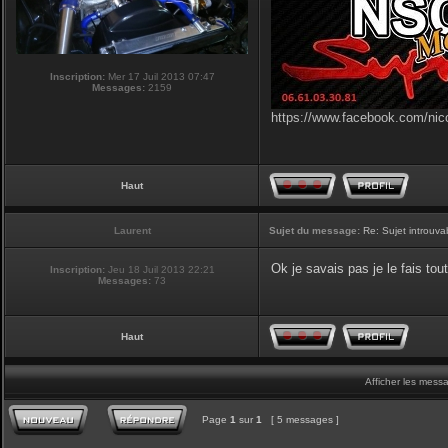
Inscription:
Mer 17 Juil 2013 07:47
Messages:
2159
https://www.facebook.com/nic
Haut
Laurent
Sujet du message:
Re: Sujet introuva
Ok je savais pas je le fais tout
Inscription:
Jeu 18 Juil 2013 22:21
Messages:
73
Haut
Afficher les mess
Page
1
sur
1
[ 5 messages ]