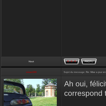
Haut
vmax330
Sujet du message:
Re: Mise a jour en
Ah oui, félic
correspond t