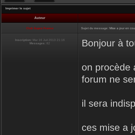
Imprimer le sujet
Auteur
Club Supra France
Sujet du message:
Mise a jour en cou
Bonjour à to
Inscription:
Mar 16 Juil 2013 21:16
Messages:
82
on procède a
forum ne se
il sera indis
ces mise a j