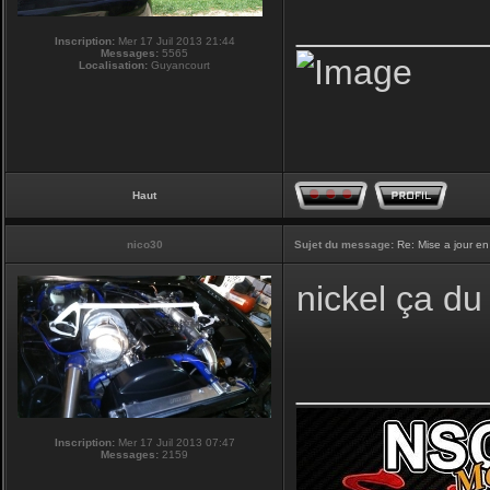
_________
Inscription:
Mer 17 Juil 2013 21:44
Messages:
5565
Localisation:
Guyancourt
Haut
nico30
Sujet du message:
Re: Mise a jour en
nickel ça du 
_________
Inscription:
Mer 17 Juil 2013 07:47
Messages:
2159