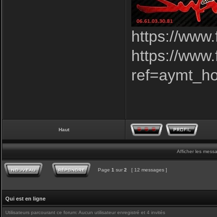
https://www
https://www
ref=aymt_h
Haut
Afficher les mess
Page
1
sur
2
[ 12 messages ]
Qui est en ligne
Utilisateurs parcourant ce forum: Aucun utilisateur enregistré et 4 invités