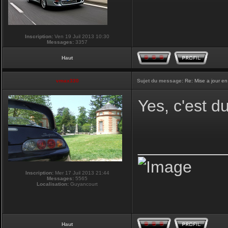
Inscription:
Ven 19 Juil 2013 10:30
Messages:
3357
Haut
vmax330
Sujet du message:
Re: Mise a jour en
Yes, c'est d
_________
Inscription:
Mer 17 Juil 2013 21:44
Messages:
5565
Localisation:
Guyancourt
Haut