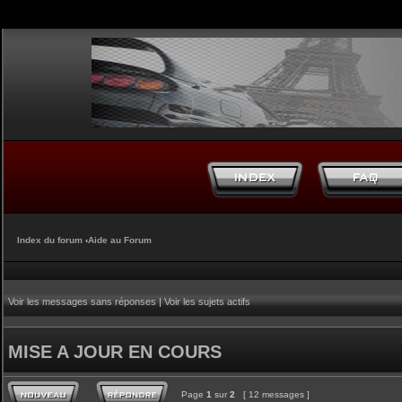
Index du forum
‹
Aide au Forum
Voir les messages sans réponses
|
Voir les sujets actifs
MISE A JOUR EN COURS
Page
1
sur
2
[ 12 messages ]