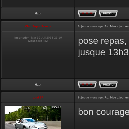
Haut
Club Supra France
Sujet du message:
Re: Mise a jour en
pose repas, 
Inscription:
Mar 16 Juil 2013 21:16
Messages:
82
jusque 13h
Haut
touti-17
Sujet du message:
Re: Mise a jour en
bon courage