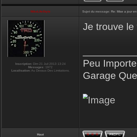
NikoLifeStyle
Sujet du message:
Re: Mise a jour en
Je trouve le
_________
Peu Importe
Inscription:
Dim 21 Juil 2013 13:24
Messages:
1972
Localisation:
Au Dessus Des Limitations.
Garage Que 
Haut