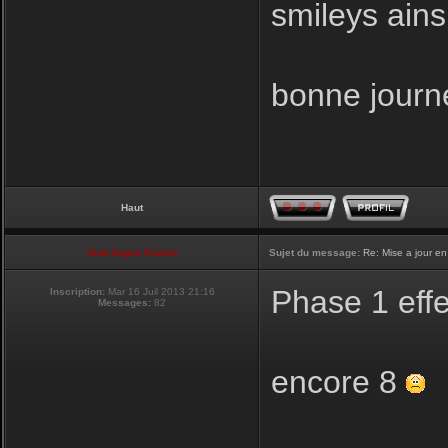
smileys ainsi
bonne journ
Haut
Club Supra France
Sujet du message:
Re: Mise a jour en
Phase 1 eff
Inscription:
Mar 16 Juil 2013 21:16
Messages:
82
encore 8