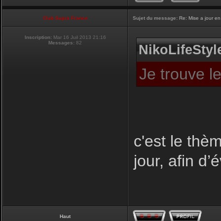
Club Supra France
Sujet du message:
Re: Mise a jour en
Inscription:
Mar 16 Juil 2013 21:16
Messages:
82
NikoLifeStyle
Je trouve l
c'est le thèm
jour, afin d’
Haut