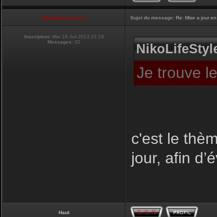
Club Supra France
Sujet du message:
Re: Mise a jour en
Inscription:
Mar 16 Juil 2013 21:16
Messages:
82
NikoLifeStyle
Je trouve l
c'est le thèm
jour, afin d’
Haut