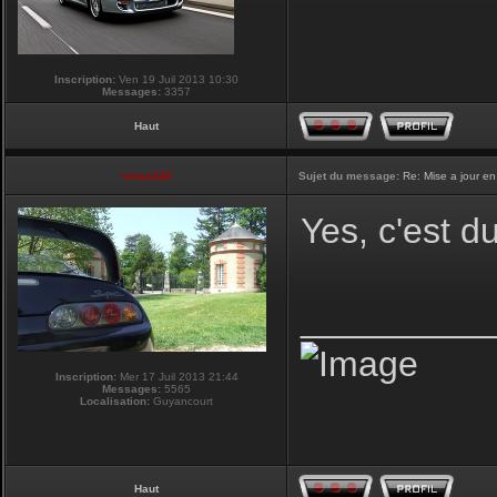
Inscription:
Ven 19 Juil 2013 10:30
Messages:
3357
Haut
vmax330
Sujet du message:
Re: Mise a jour en
Yes, c'est d
_________
Inscription:
Mer 17 Juil 2013 21:44
Messages:
5565
Localisation:
Guyancourt
Haut