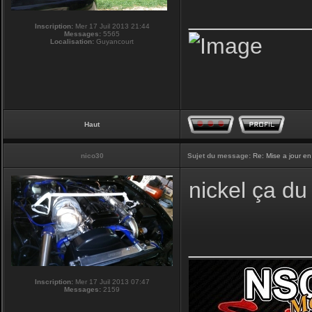
_________
Inscription:
Mer 17 Juil 2013 21:44
Messages:
5565
Localisation:
Guyancourt
Haut
nico30
Sujet du message:
Re: Mise a jour en
nickel ça du 
_________
Inscription:
Mer 17 Juil 2013 07:47
Messages:
2159