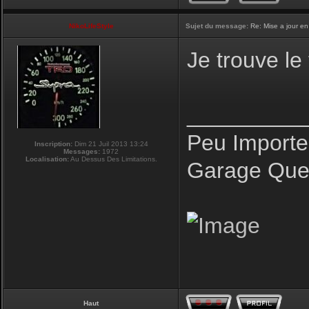
NikoLifeStyle
Sujet du message:
Re: Mise a jour en
Je trouve le
_________
Peu Importe
Inscription:
Dim 21 Juil 2013 13:24
Messages:
1972
Localisation:
Au Dessus Des Limitations.
Garage Que 
Haut