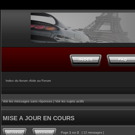
Index du forum
‹
Aide au Forum
Voir les messages sans réponses
|
Voir les sujets actifs
MISE A JOUR EN COURS
Page
1
sur
2
[ 12 messages ]