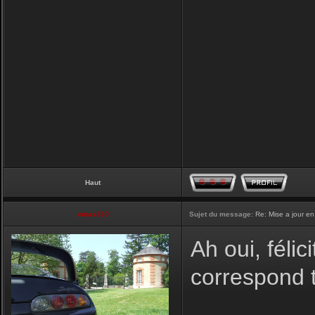
Haut
vmax330
Sujet du message:
Re: Mise a jour en
Ah oui, félic
correspond t