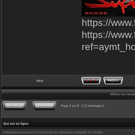
https://www
https://www
ref=aymt_h
Haut
Afficher les mess
Page
1
sur
2
[ 12 messages ]
Qui est en ligne
Utilisateurs parcourant ce forum: Aucun utilisateur enregistré et 3 invités