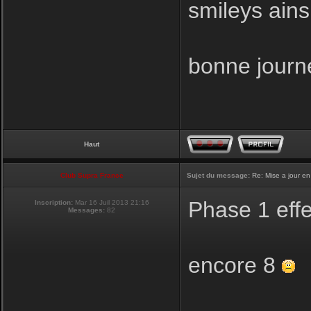
smileys ainsi
bonne journ
Haut
Club Supra France
Sujet du message:
Re: Mise a jour en
Phase 1 eff
Inscription:
Mar 16 Juil 2013 21:16
Messages:
82
encore 8