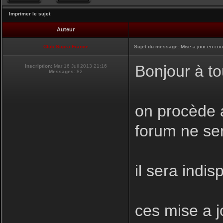
Imprimer le sujet
Auteur
Club Supra France
Sujet du message:
Mise a jour en cou
Bonjour à to
Inscription:
Mar 16 Juil 2013 21:16
Messages:
82
on procède a
forum ne se
il sera indis
ces mise a j