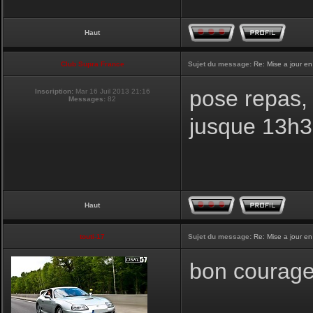
Haut
Club Supra France
Sujet du message:
Re: Mise a jour en
pose repas, 
Inscription:
Mar 16 Juil 2013 21:16
Messages:
82
jusque 13h
Haut
touti-17
Sujet du message:
Re: Mise a jour en
bon courage