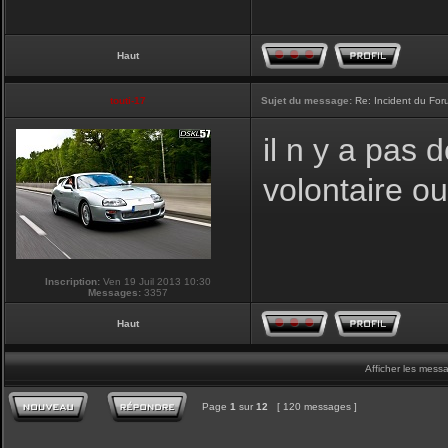
Haut
touti-17
Sujet du message:
Re: Incident du Fo
il n y a pas
volontaire o
Inscription:
Ven 19 Juil 2013 10:30
Messages:
3357
Haut
Afficher les mess
Page
1
sur
12
[ 120 messages ]