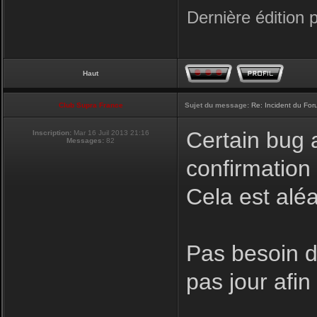
Dernière édition 
Haut
Club Supra France
Sujet du message:
Re: Incident du Fo
Certain bug a
Inscription:
Mar 16 Juil 2013 21:16
Messages:
82
confirmation
Cela est aléa
Pas besoin de
pas jour afi