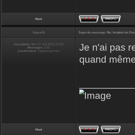
Haut
Supra06
Sujet du message:
Re: Incident du Fo
Je n'ai pas r
Inscription:
Mer 17 Juil 2013 23:25
Messages:
220
Localisation:
Cagnes-sur-mer
quand même 
__________
Haut