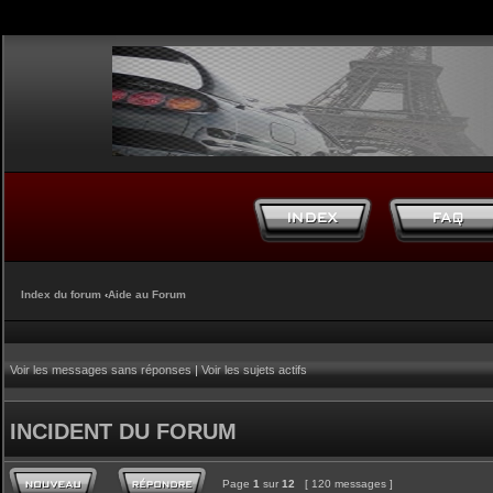
Index du forum
‹
Aide au Forum
Voir les messages sans réponses
|
Voir les sujets actifs
INCIDENT DU FORUM
Page
1
sur
12
[ 120 messages ]