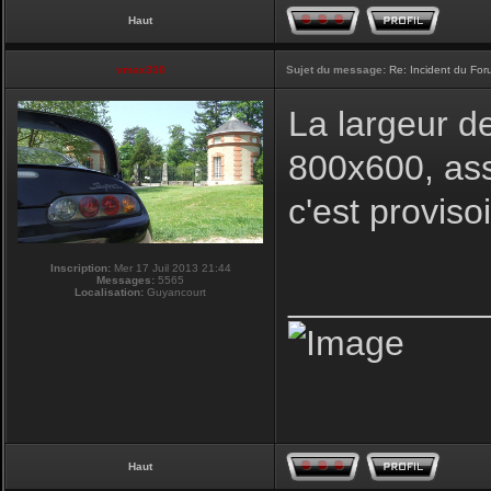
Haut
vmax330
Sujet du message:
Re: Incident du Fo
La largeur d
800x600, ass
c'est proviso
Inscription:
Mer 17 Juil 2013 21:44
Messages:
5565
__________
Localisation:
Guyancourt
Haut