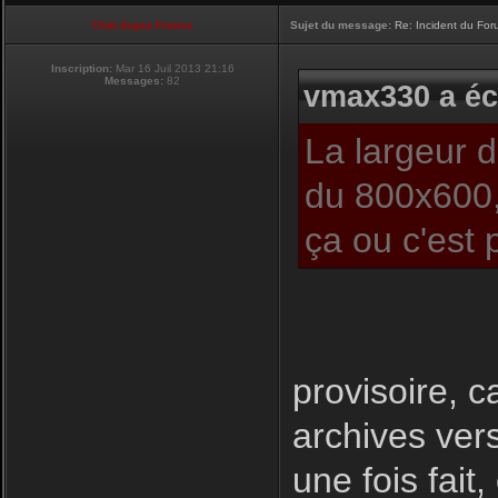
Club Supra France
Sujet du message:
Re: Incident du Fo
Inscription:
Mar 16 Juil 2013 21:16
Messages:
82
vmax330 a écr
La largeur 
du 800x600,
ça ou c'est 
provisoire, c
archives ver
une fois fait