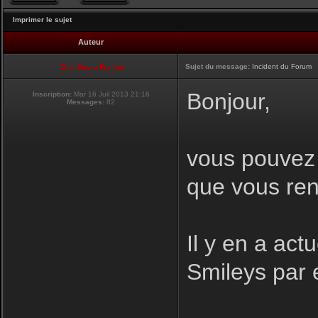
Imprimer le sujet
Auteur
Club Supra France
Sujet du message:
Incident du Forum
Bonjour,
Inscription:
Mar 16 Juil 2013 21:16
Messages:
82
vous pouvez i
que vous ren
Il y en a act
Smileys par