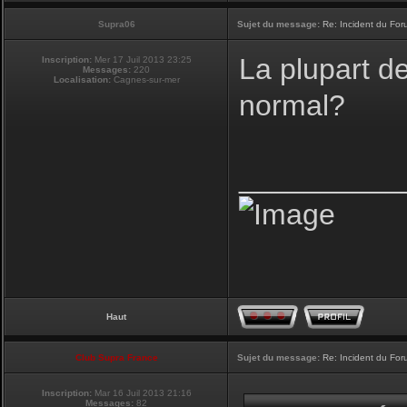
Supra06
Sujet du message:
Re: Incident du Fo
La plupart d
Inscription:
Mer 17 Juil 2013 23:25
Messages:
220
Localisation:
Cagnes-sur-mer
normal?
__________
Haut
Club Supra France
Sujet du message:
Re: Incident du Fo
Inscription:
Mar 16 Juil 2013 21:16
Messages:
82