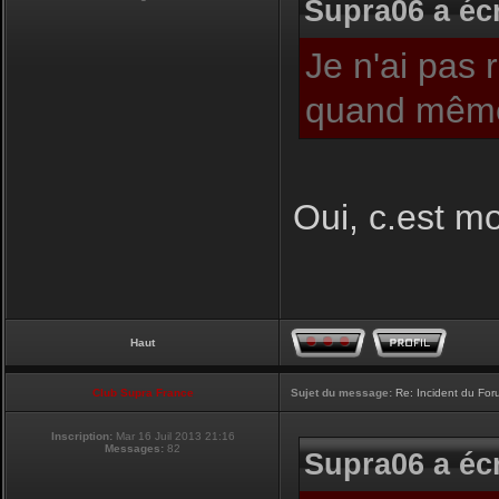
Supra06 a écr
Je n'ai pas 
quand même
Oui, c.est moi
Haut
Club Supra France
Sujet du message:
Re: Incident du Fo
Inscription:
Mar 16 Juil 2013 21:16
Messages:
82
Supra06 a écr