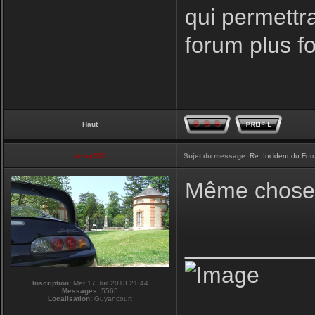
qui permettr
forum plus f
Haut
vmax330
Sujet du message:
Re: Incident du Fo
Même chose p
__________
Inscription:
Mer 17 Juil 2013 21:44
Messages:
5565
Localisation:
Guyancourt